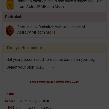
Yantra to pacify planets and have a happy life .. get
from AstroCAMP.com
More
Rudraksha
Best quality Rudraksh with assurance of
AstroCAMP.com
More
Today's Horoscope
Get your personalised horoscope based on your sign.
Select your Sign
Free Personalized Horoscope 2026
Name
Gender
Male
Female
DOB