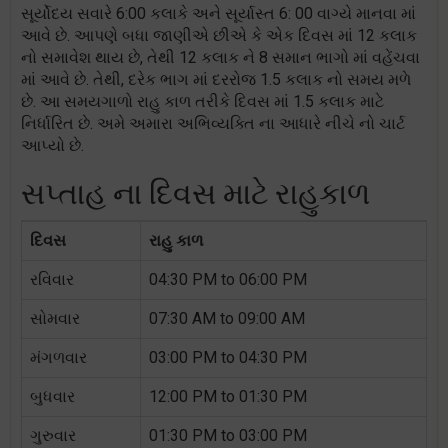
સૂર્યોદય સવારે 6:00 કલાકે અને સૂર્યાસ્ત 6: 00 વાગ્યે માનવા માં
આવે છે. આપણે બધા જાણીએ છીએ કે એક દિવસ માં 12 કલાક
નો સમાવેશ થાય છે, તેથી 12 કલાક ને 8 સમાન ભાગો માં વહેંચવા
માં આવે છે. તેથી, દરેક ભાગ માં દરરોજ 1.5 કલાક નો સમય મળે
છે. આ સમયગાળો રાહુ કાળ તરીકે દિવસ માં 1.5 કલાક માટે
નિર્ધારિત છે. અમે અમારા અભિવ્યક્તિ ના આધારે નીચે નો ચાર્ટ
આપ્યો છે.
સપ્તાહ ના દિવસ માટે રાહુકાળ
દિવસ
રાહુ કાળ
રવિવાર
04:30 PM to 06:00 PM
સોમવાર
07:30 AM to 09:00 AM
મંગળવાર
03:00 PM to 04:30 PM
બુધવાર
12:00 PM to 01:30 PM
ગુરુવાર
01:30 PM to 03:00 PM