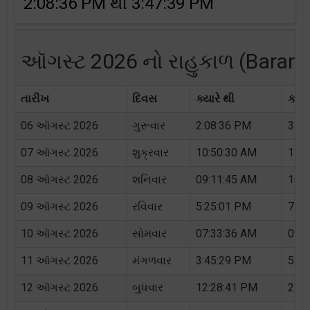
2:08:36 PM થી 3:47:39 PM
ઑગસ્ટ 2026 નો રાહુકાળ (Baran ન
તારીખ
દિવસ
ક્યારે થી
ક્યાર
06 ઑગસ્ટ 2026
ગુરૂવાર
2:08:36 PM
3:47
07 ઑગસ્ટ 2026
શુક્રવાર
10:50:30 AM
12:
08 ઑગસ્ટ 2026
શનિવાર
09:11:45 AM
10:5
09 ઑગસ્ટ 2026
રવિવાર
5:25:01 PM
7:03
10 ઑગસ્ટ 2026
સોમવાર
07:33:36 AM
09:1
11 ઑગસ્ટ 2026
મંગળવાર
3:45:29 PM
5:23
12 ઑગસ્ટ 2026
બુધવાર
12:28:41 PM
2:06