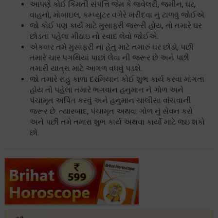
આપણે કોઈ કિંમતી સંપત્તિ જેમ કે જ્વેલરી, જમીન, ઘર,
વાહનો, મોબાઇલ, કમ્પ્યુટર વગેરે ખરીદવા નું ટાળવું જોઈએ.
જો કોઈ પણ કાર્ય માટે મુસાફરી જરૂરી હોય, તો તમારે ઘર
છોડતા પહેલા મીઠાઇ નો સ્વાદ લેવો જોઈએ.
એકવાર તમે મુસાફરી ના હેતુ માટે તમારું ઘર છોડો, પછી
તમારે ચાર પગથિયાં પાછાં લેવા ની જરૂર છે અને પછી
તમારી યાત્રા માટે આગળ વધવું પડશે.
જો તમારે રાહુ કાળા દરમિયાન કોઈ શુભ કાર્ય કરવા માંગતા
હોય તો પહેલા તમારે ભગવાન હનુમાન ને ગોળ અને
પંચામૃત અર્પિત કરવું અને હનુમાન ચાલીસા વાંચવાની
જરૂર છે. ત્યારબાદ, પંચામૃત અથવા ગોળ નું સેવન કરો
અને પછી તમે તમારા શુભ કાર્ય અથવા કાર્યો માટે જઇ શકો
છો.