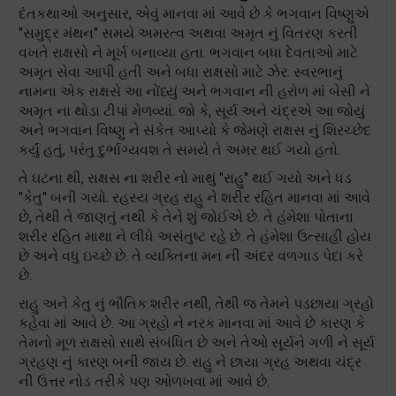
દંતકથાઓ અનુસાર, એવું માનવા માં આવે છે કે ભગવાન વિષ્ણુએ
"સમુદ્ર મંથન" સમયે અમરત્વ અથવા અમૃત નું વિતરણ કરતી
વખતે રાક્ષસો ને મૂર્ખ બનાવ્યા હતા. ભગવાન બધા દેવતાઓ માટે
અમૃત સેવા આપી હતી અને બધા રાક્ષસો માટે ઝેર. સ્વરભાનું
નામના એક રાક્ષસે આ નોંધ્યું અને ભગવાન ની હરોળ માં બેસી ને
અમૃત ના થોડા ટીપાં મેળવ્યાં. જો કે, સૂર્ય અને ચંદ્રએ આ જોયું
અને ભગવાન વિષ્ણુ ને સંકેત આપ્યો કે જેમણે રાક્ષસ નું શિરચ્છેદ
કર્યું હતું, પરંતુ દુર્ભાગ્યવશ તે સમયે તે અમર થઈ ગયો હતો.
તે ઘટના થી, રાક્ષસ ના શરીર નો માથું "રાહુ" થઈ ગયો અને ધડ
"કેતુ" બની ગયો. રહસ્ય ગ્રહ રાહુ ને શરીર રહિત માનવા માં આવે
છે, તેથી તે જાણતું નથી કે તેને શું જોઈએ છે. તે હંમેશા પોતાના
શરીર રહિત માથા ને લીધે અસંતુષ્ટ રહે છે. તે હંમેશા ઉત્સાહી હોય
છે અને વધુ ઇચ્છે છે. તે વ્યક્તિના મન ની અંદર વળગાડ પેદા કરે
છે.
રાહુ અને કેતુ નું ભૌતિક શરીર નથી, તેથી જ તેમને પડછાયા ગ્રહો
કહેવા માં આવે છે. આ ગ્રહો ને નરક માનવા માં આવે છે કારણ કે
તેમનો મૂળ રાક્ષસો સાથે સંબંધિત છે અને તેઓ સૂર્યને ગળી ને સૂર્ય
ગ્રહણ નું કારણ બની જાય છે. રાહુ ને છાયા ગ્રહ અથવા ચંદ્ર
ની ઉત્તર નોડ તરીકે પણ ઓળખવા માં આવે છે.