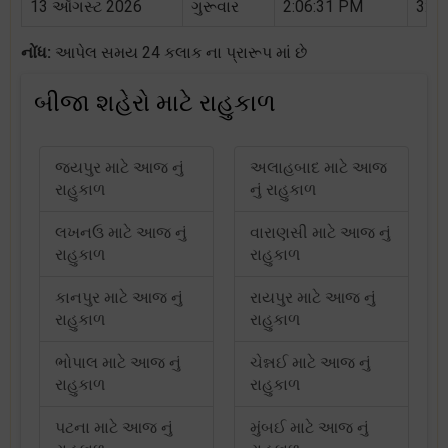
13 ઑગસ્ટ 2026
ગુરૂવાર
2:06:31 PM
3:44
નોંધ:
આપેલ સમય 24 કલાક ના પ્રારૂપ માં છે
બીજા શહેરો માટે રાહુકાળ
જયપુર માટે આજ નું
અલાહબાદ માટે આજ
રાહુકાળ
નું રાહુકાળ
લખનઉ માટે આજ નું
વારાણસી માટે આજ નું
રાહુકાળ
રાહુકાળ
કાનપુર માટે આજ નું
રાયપુર માટે આજ નું
રાહુકાળ
રાહુકાળ
ભોપાલ માટે આજ નું
ચેન્નઈ માટે આજ નું
રાહુકાળ
રાહુકાળ
પટના માટે આજ નું
મુંબઈ માટે આજ નું