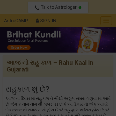
Talk to Astrologer
AstroCAMP
SIGN IN
Togg
navig
આજ નો રાહુ કાળ – Rahu Kaal in
Gujarati
રાહુકાળ શું છે?
આજ ના દિવસ માં રાહુકાળ ને સૌથી અશુભ સમય ગણવા માં આવે
છે. જેમ કે નામ નામ થી ખબર પડે છે કે આ દિવસ નો એક આશરે
દોઢ કલાક નો સમયગાળો હોય છે જે રાહુ દ્વારા શાસિત હોય છે. જે
કોઈપણ નવા અથવા મહત્વપૂર્ણ કામ કરવા માટે ખરાબ સમય છે.