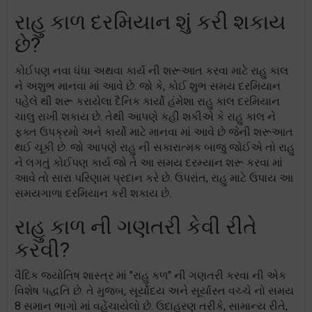
રાહુ કાળ દરમિયાન શું કરી શકાય
છે?
કોઈપણ નવા ધંધા અથવા કાર્ય ની શરૂઆત કરવા માટે રાહુ કાલ
ને અશુભ માનવા માં આવે છે. જો કે, કોઈ શુભ સમય દરમિયાન
પહેલે થી શરૂ કરાયેલા દૈનિક કાર્યો હંમેશા રાહુ કાલ દરમિયાન
ચાલુ રાખી શકાય છે. તેથી આપણે કહી શકીએ કે રાહુ કાલ ને
ફક્ત ઉપક્રમો અને કાર્યો માટે માનવા માં આવે છે જેની શરૂઆત
થઈ ચૂકી છે. જો આપણે રાહુ ની સકારાત્મક બાજુ જોઈએ તો રાહુ
ને લગતું કોઈપણ કાર્ય જો તે આ સમય દરમ્યાન શરૂ કરવા માં
આવે તો સારા પરિણામ પ્રદાન કરે છે. ઉપરાંત, રાહુ માટે ઉપાય આ
સમયગાળા દરમિયાન કરી શકાય છે.
રાહુ કાળ ની ગણતરી કેવી રીતે
કરવી?
વૈદિક જ્યોતિષ શાસ્ત્ર માં "રાહુ કળ" ની ગણતરી કરવા ની એક
વિશેષ પદ્ધતિ છે. તે મુજબ, સૂર્યોદય અને સૂર્યાસ્ત વચ્ચે નો સમય
8 સમાન ભાગો માં વહેંચાયેલો છે. ઉદાહરણ તરીકે, સામાન્ય રીતે,