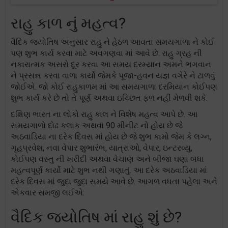
રાહુ કાળ નું મહત્વ?
વૈદિક જ્યોતિષ અનુસાર રાહુ ને હેઠળ આવતા સમયગાળા ને કોઈ
પણ શુભ કાર્ય કરવા માટે અવગણવા માં આવે છે. રાહુ ગ્રહ ની
નકારાત્મક અસરો દૂર કરવા આ સમય દરમ્યાન અમને ભગવાન
ને પ્રસન્ન કરવા વાળા કાર્યો જેમકે પૂજા-હવન યજ્ઞ વગેરે ને ટાળવું
જોઈએ. જો કોઈ રાહુકાળમ માં આ સમયગાળા દરમિયાન કોઈપણ
શુભ કાર્ય કરે છે તો તે પૂર્ણ અથવા ઇચ્છિત ફળ નહીં મેળવી શકે.
દક્ષિણ ભારત ના લોકો રાહુ કાલ ને વિશેષ મહત્વ આપે છે. આ
સમયગાળો દોઢ કલાક અથવા 90 મીનીટ નો હોય છે જે
અઠવાડિયા ના દરેક દિવસ માં હોય છે જે શુભ કામો જેમ કે લગ્ન,
ગૃહપ્રવેશ, નવા વેપાર શુભારંભ, યાત્રાઓ, વેપાર, ઇન્ટરવ્યુ,
કોઈપણ વસ્તુ ની ખરીદી અથવા વેચાણ અને બીજા ઘણા બધા
મહત્વપૂર્ણ કાર્યો માટે શુભ નથી ગણાતું. આ દરેક અઠવાડિયા માં
દરેક દિવસ માં જુદા જુદા સમયે આવે છે. આગળ વધતા પહેલા અને
એકવાર સમજી લઈએ:
વૈદિક જ્યોતિષ માં રાહુ શું છે?