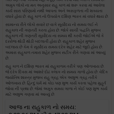
અમુક લોકો ના મત અનુસાર રાહુ કાળ માં શરૂ કરવા માં આવેલા
કાર્ય સારા પરિણામો નથી આપતા અને અસફળતા ની શક્યતા
વધારે હોય છે. રાહુ કાળ નો ઉપયોગ દક્ષિણ ભારત માં વધારે થાય છે.
સામાન્ય રીતે લોકો સવારે છ વાગે સૂર્યોદય નો સમય લઈ ને
રાહુકાલ ની ગણતરી કરતા હોય છે. જોકે સાચી પદ્ધતિ મુજબ
રાહુકાળ ની ગણતરી સૂર્યોદય ના સમય થી કરવી જોઈએ જે કે
દરરોજ થોડી થોડી બદલાતી હોય છે. રાહુકાળ શહેર મુજબ
બદલાય છે કેમ કે સૂર્યોદય સમય દરેક શહેર માટે જુદો હોય છે.
અમારા રાહુકાળ તમારા શહેર મુજબ સટીક રીતે ગણવા માં આવ્યું
છે.
રાહુ કાળ ને દક્ષિણ ભારત માં રાહુકાળમ તરીકે પણ ઓળખાય છે.
જે દરેક દિવસ માં આશરે દોઢ કલાક નો સમય ગાળો હોય છે. વેદિક
જ્યોતિષ શાસ્ત્ર મુજબ રાહુ ગ્રહ એક અશુભ ગ્રહ તરીકે
ઓળખાય છે. હિન્દુ ધર્મ માં કોઇ પણ શુભ કાર્ય કરતા પહેલા મુહૂર્ત
જોવા ની પ્રથા છે. જેમાં અમુક સમય ગાળા ને કોઈ પણ શુભ કાર્ય
માટે અશુભ ગણવા માં આવ્યું છે.
આજ ના રાહુકાળ નો સમય: