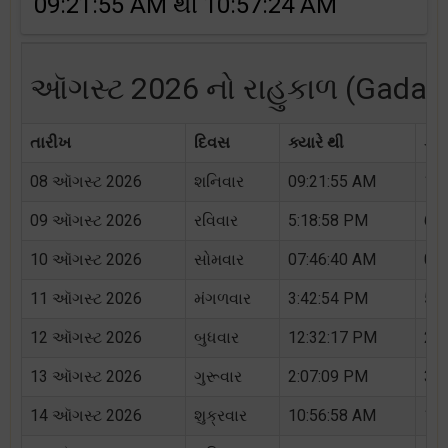
09:21:55 AM થી 10:57:24 AM
ઑગસ્ટ 2026 નો રાહુકાળ (Gadag ન
તારીખ
દિવસ
ક્યારે થી
ક્ય
08 ઑગસ્ટ 2026
શનિવાર
09:21:55 AM
10:
09 ઑગસ્ટ 2026
રવિવાર
5:18:58 PM
6:5
10 ઑગસ્ટ 2026
સોમવાર
07:46:40 AM
09:
11 ઑગસ્ટ 2026
મંગળવાર
3:42:54 PM
5:1
12 ઑગસ્ટ 2026
બુધવાર
12:32:17 PM
2:0
13 ઑગસ્ટ 2026
ગુરૂવાર
2:07:09 PM
3:4
14 ઑગસ્ટ 2026
શુક્રવાર
10:56:58 AM
12