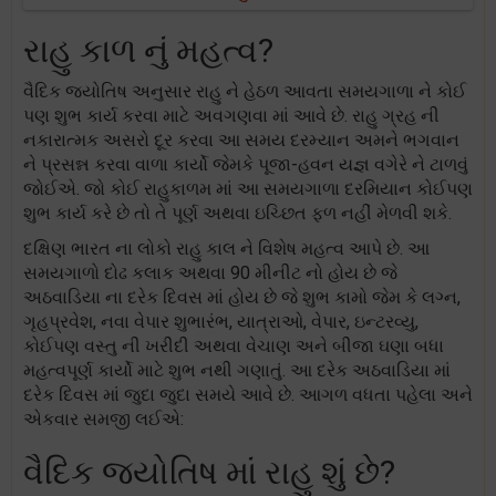
રાહુ કાળ નું મહત્વ?
વૈદિક જ્યોતિષ અનુસાર રાહુ ને હેઠળ આવતા સમયગાળા ને કોઈ
પણ શુભ કાર્ય કરવા માટે અવગણવા માં આવે છે. રાહુ ગ્રહ ની
નકારાત્મક અસરો દૂર કરવા આ સમય દરમ્યાન અમને ભગવાન
ને પ્રસન્ન કરવા વાળા કાર્યો જેમકે પૂજા-હવન યજ્ઞ વગેરે ને ટાળવું
જોઈએ. જો કોઈ રાહુકાળમ માં આ સમયગાળા દરમિયાન કોઈપણ
શુભ કાર્ય કરે છે તો તે પૂર્ણ અથવા ઇચ્છિત ફળ નહીં મેળવી શકે.
દક્ષિણ ભારત ના લોકો રાહુ કાલ ને વિશેષ મહત્વ આપે છે. આ
સમયગાળો દોઢ કલાક અથવા 90 મીનીટ નો હોય છે જે
અઠવાડિયા ના દરેક દિવસ માં હોય છે જે શુભ કામો જેમ કે લગ્ન,
ગૃહપ્રવેશ, નવા વેપાર શુભારંભ, યાત્રાઓ, વેપાર, ઇન્ટરવ્યુ,
કોઈપણ વસ્તુ ની ખરીદી અથવા વેચાણ અને બીજા ઘણા બધા
મહત્વપૂર્ણ કાર્યો માટે શુભ નથી ગણાતું. આ દરેક અઠવાડિયા માં
દરેક દિવસ માં જુદા જુદા સમયે આવે છે. આગળ વધતા પહેલા અને
એકવાર સમજી લઈએ:
વૈદિક જ્યોતિષ માં રાહુ શું છે?