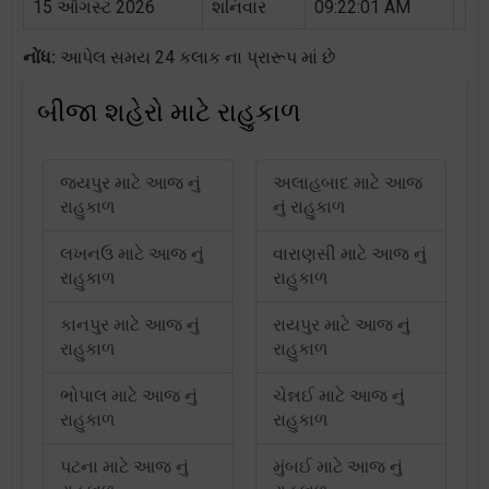
15 ઑગસ્ટ 2026
શનિવાર
09:22:01 AM
10:
નોંધ:
આપેલ સમય 24 કલાક ના પ્રારૂપ માં છે
બીજા શહેરો માટે રાહુકાળ
જયપુર માટે આજ નું
અલાહબાદ માટે આજ
રાહુકાળ
નું રાહુકાળ
લખનઉ માટે આજ નું
વારાણસી માટે આજ નું
રાહુકાળ
રાહુકાળ
કાનપુર માટે આજ નું
રાયપુર માટે આજ નું
રાહુકાળ
રાહુકાળ
ભોપાલ માટે આજ નું
ચેન્નઈ માટે આજ નું
રાહુકાળ
રાહુકાળ
પટના માટે આજ નું
મુંબઈ માટે આજ નું