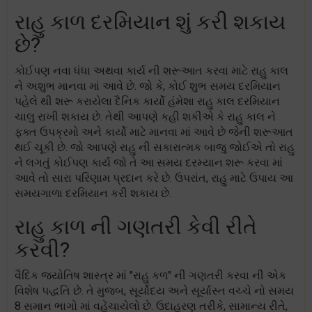
રાહુ કાળ દરમિયાન શું કરી શકાય
છે?
કોઈપણ નવા ધંધા અથવા કાર્ય ની શરૂઆત કરવા માટે રાહુ કાલ
ને અશુભ માનવા માં આવે છે. જો કે, કોઈ શુભ સમય દરમિયાન
પહેલે થી શરૂ કરાયેલા દૈનિક કાર્યો હંમેશા રાહુ કાલ દરમિયાન
ચાલુ રાખી શકાય છે. તેથી આપણે કહી શકીએ કે રાહુ કાલ ને
ફક્ત ઉપક્રમો અને કાર્યો માટે માનવા માં આવે છે જેની શરૂઆત
થઈ ચૂકી છે. જો આપણે રાહુ ની સકારાત્મક બાજુ જોઈએ તો રાહુ
ને લગતું કોઈપણ કાર્ય જો તે આ સમય દરમ્યાન શરૂ કરવા માં
આવે તો સારા પરિણામ પ્રદાન કરે છે. ઉપરાંત, રાહુ માટે ઉપાય આ
સમયગાળા દરમિયાન કરી શકાય છે.
રાહુ કાળ ની ગણતરી કેવી રીતે
કરવી?
વૈદિક જ્યોતિષ શાસ્ત્ર માં "રાહુ કળ" ની ગણતરી કરવા ની એક
વિશેષ પદ્ધતિ છે. તે મુજબ, સૂર્યોદય અને સૂર્યાસ્ત વચ્ચે નો સમય
8 સમાન ભાગો માં વહેંચાયેલો છે. ઉદાહરણ તરીકે, સામાન્ય રીતે,