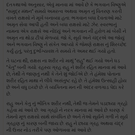
દંતકથાઓ અનુસાર, એવું માનવા માં આવે છે કે ભગવાન વિષ્ણુએ
"સમુદ્ર મંથન" સમયે અમરત્વ અથવા અમૃત નું વિતરણ કરતી
વખતે રાક્ષસો ને મૂર્ખ બનાવ્યા હતા. ભગવાન બધા દેવતાઓ માટે
અમૃત સેવા આપી હતી અને બધા રાક્ષસો માટે ઝેર. સ્વરભાનું
નામના એક રાક્ષસે આ નોંધ્યું અને ભગવાન ની હરોળ માં બેસી ને
અમૃત ના થોડા ટીપાં મેળવ્યાં. જો કે, સૂર્ય અને ચંદ્રએ આ જોયું
અને ભગવાન વિષ્ણુ ને સંકેત આપ્યો કે જેમણે રાક્ષસ નું શિરચ્છેદ
કર્યું હતું, પરંતુ દુર્ભાગ્યવશ તે સમયે તે અમર થઈ ગયો હતો.
તે ઘટના થી, રાક્ષસ ના શરીર નો માથું "રાહુ" થઈ ગયો અને ધડ
"કેતુ" બની ગયો. રહસ્ય ગ્રહ રાહુ ને શરીર રહિત માનવા માં આવે
છે, તેથી તે જાણતું નથી કે તેને શું જોઈએ છે. તે હંમેશા પોતાના
શરીર રહિત માથા ને લીધે અસંતુષ્ટ રહે છે. તે હંમેશા ઉત્સાહી હોય
છે અને વધુ ઇચ્છે છે. તે વ્યક્તિના મન ની અંદર વળગાડ પેદા કરે
છે.
રાહુ અને કેતુ નું ભૌતિક શરીર નથી, તેથી જ તેમને પડછાયા ગ્રહો
કહેવા માં આવે છે. આ ગ્રહો ને નરક માનવા માં આવે છે કારણ કે
તેમનો મૂળ રાક્ષસો સાથે સંબંધિત છે અને તેઓ સૂર્યને ગળી ને સૂર્ય
ગ્રહણ નું કારણ બની જાય છે. રાહુ ને છાયા ગ્રહ અથવા ચંદ્ર
ની ઉત્તર નોડ તરીકે પણ ઓળખવા માં આવે છે.