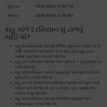
શુક્રવાર
10:30 AM to 12:00 PM
શનિવાર
09:00 AM to 10:30 AM
રાહુ કાળ દરમિયાન શું ટાળવું
જોઈએ?
રાહુ નો સમયગાળો આપણી રોજિંદા જીવન ને અસર કરે છે.
તેથી, આપણે દેવ ને પ્રસન્ન કરવા માટે કોઈ યજ્ઞ, હવન
અથવા પૂજા શરૂ ન કરવી જોઈએ.
રાહુ કાલ દરમિયાન આપણે કોઈ નવો ધંધો કે સાહસ શરૂ ન
કરવો જોઇએ.
રાહુ કાલ દરમિયાન આપણે મહત્વપૂર્ણ અને શુભ કાર્યો માટે
મુસાફરી ન કરવી જોઈએ.
રાહુ કાળ ના સમયગાળા દરમિયાન આપણે કોઈ શુભ કાર્યો
અથવા પ્રસંગો જેવા કે મુંડન, સગાઈ, ગ્રહ પ્રવેશ, લગ્ન
વગેરે ન કરવું જોઈએ.
રાહુ કાલ દરમિયાન આપણે ખાતાકીય વ્યવહાર અને
પત્રવ્યવહાર ટાળવો જોઈએ.