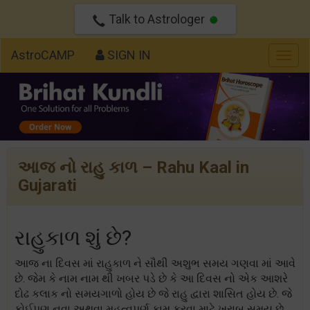
Talk to Astrologer
AstroCAMP
SIGN IN
Togg
navig
આજ નો રાહુ કાળ – Rahu Kaal in
Gujarati
રાહુકાળ શું છે?
આજ ના દિવસ માં રાહુકાળ ને સૌથી અશુભ સમય ગણવા માં આવે
છે. જેમ કે નામ નામ થી ખબર પડે છે કે આ દિવસ નો એક આશરે
દોઢ કલાક નો સમયગાળો હોય છે જે રાહુ દ્વારા શાસિત હોય છે. જે
કોઈપણ નવા અથવા મહત્વપૂર્ણ કામ કરવા માટે ખરાબ સમય છે.