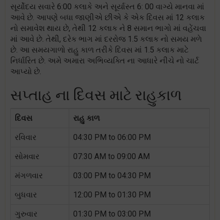
સૂર્યોદય સવારે 6:00 કલાકે અને સૂર્યાસ્ત 6: 00 વાગ્યે માનવા માં
આવે છે. આપણે બધા જાણીએ છીએ કે એક દિવસ માં 12 કલાક
નો સમાવેશ થાય છે, તેથી 12 કલાક ને 8 સમાન ભાગો માં વહેંચવા
માં આવે છે. તેથી, દરેક ભાગ માં દરરોજ 1.5 કલાક નો સમય મળે
છે. આ સમયગાળો રાહુ કાળ તરીકે દિવસ માં 1.5 કલાક માટે
નિર્ધારિત છે. અમે અમારા અભિવ્યક્તિ ના આધારે નીચે નો ચાર્ટ
આપ્યો છે.
સપ્તાહ ના દિવસ માટે રાહુકાળ
દિવસ
રાહુ કાળ
રવિવાર
04:30 PM to 06:00 PM
સોમવાર
07:30 AM to 09:00 AM
મંગળવાર
03:00 PM to 04:30 PM
બુધવાર
12:00 PM to 01:30 PM
ગુરુવાર
01:30 PM to 03:00 PM