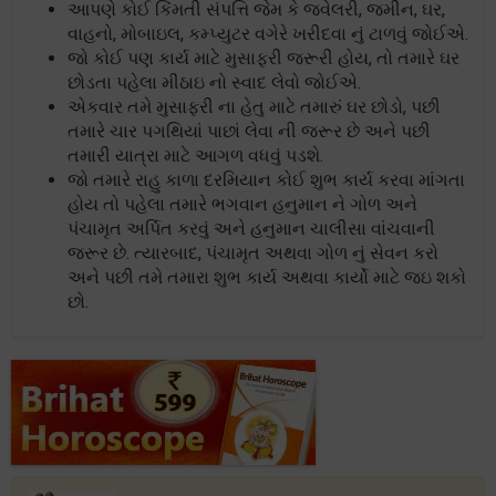
આપણે કોઈ કિંમતી સંપત્તિ જેમ કે જ્વેલરી, જમીન, ઘર,
વાહનો, મોબાઇલ, કમ્પ્યુટર વગેરે ખરીદવા નું ટાળવું જોઈએ.
જો કોઈ પણ કાર્ય માટે મુસાફરી જરૂરી હોય, તો તમારે ઘર
છોડતા પહેલા મીઠાઇ નો સ્વાદ લેવો જોઈએ.
એકવાર તમે મુસાફરી ના હેતુ માટે તમારું ઘર છોડો, પછી
તમારે ચાર પગથિયાં પાછાં લેવા ની જરૂર છે અને પછી
તમારી યાત્રા માટે આગળ વધવું પડશે.
જો તમારે રાહુ કાળા દરમિયાન કોઈ શુભ કાર્ય કરવા માંગતા
હોય તો પહેલા તમારે ભગવાન હનુમાન ને ગોળ અને
પંચામૃત અર્પિત કરવું અને હનુમાન ચાલીસા વાંચવાની
જરૂર છે. ત્યારબાદ, પંચામૃત અથવા ગોળ નું સેવન કરો
અને પછી તમે તમારા શુભ કાર્ય અથવા કાર્યો માટે જઇ શકો
છો.