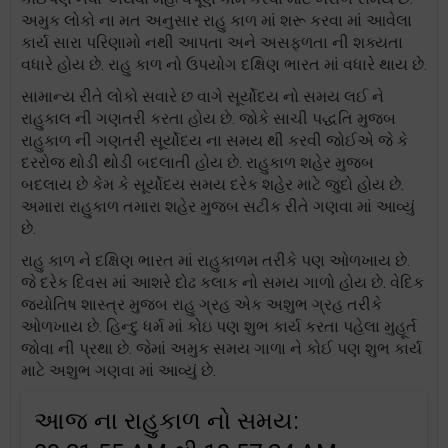
અમુક લોકો ના મત અનુસાર રાહુ કાળ માં શરૂ કરવા માં આવેલા
કાર્ય સારા પરિણામો નથી આપતા અને અસફળતા ની શક્યતા
વધારે હોય છે. રાહુ કાળ નો ઉપયોગ દક્ષિણ ભારત માં વધારે થાય છે.
સામાન્ય રીતે લોકો સવારે છ વાગે સૂર્યોદય નો સમય લઈ ને
રાહુકાલ ની ગણતરી કરતા હોય છે. જોકે સાચી પદ્ધતિ મુજબ
રાહુકાળ ની ગણતરી સૂર્યોદય ના સમય થી કરવી જોઈએ જે કે
દરરોજ થોડી થોડી બદલાતી હોય છે. રાહુકાળ શહેર મુજબ
બદલાય છે કેમ કે સૂર્યોદય સમય દરેક શહેર માટે જુદો હોય છે.
અમારા રાહુકાળ તમારા શહેર મુજબ સટીક રીતે ગણવા માં આવ્યું
છે.
રાહુ કાળ ને દક્ષિણ ભારત માં રાહુકાળમ તરીકે પણ ઓળખાય છે.
જે દરેક દિવસ માં આશરે દોઢ કલાક નો સમય ગાળો હોય છે. વેદિક
જ્યોતિષ શાસ્ત્ર મુજબ રાહુ ગ્રહ એક અશુભ ગ્રહ તરીકે
ઓળખાય છે. હિન્દુ ધર્મ માં કોઇ પણ શુભ કાર્ય કરતા પહેલા મુહૂર્ત
જોવા ની પ્રથા છે. જેમાં અમુક સમય ગાળા ને કોઈ પણ શુભ કાર્ય
માટે અશુભ ગણવા માં આવ્યું છે.
આજ ના રાહુકાળ નો સમય: