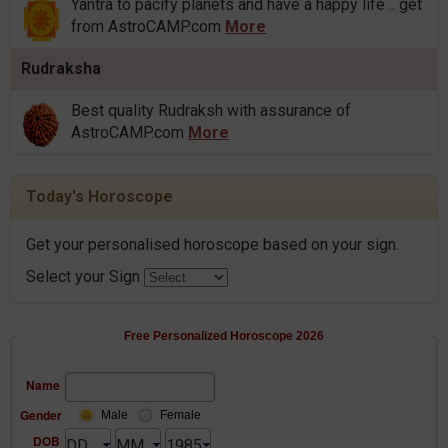
Yantra to pacify planets and have a happy life .. get
from AstroCAMP.com
More
Rudraksha
Best quality Rudraksh with assurance of
AstroCAMP.com
More
Today's Horoscope
Get your personalised horoscope based on your sign.
Select your Sign
Free Personalized Horoscope 2026
Name
Gender
Male
Female
DOB