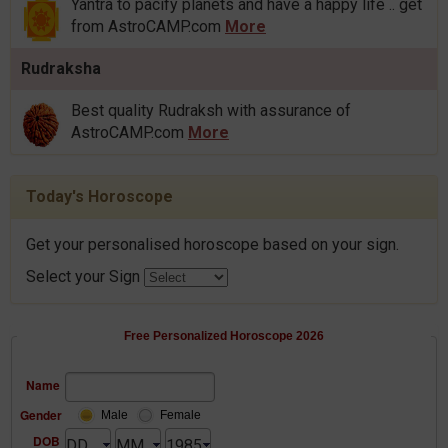
Yantra to pacify planets and have a happy life .. get
from AstroCAMP.com
More
Rudraksha
Best quality Rudraksh with assurance of
AstroCAMP.com
More
Today's Horoscope
Get your personalised horoscope based on your sign.
Select your Sign
Free Personalized Horoscope 2026
Name
Gender
Male
Female
DOB