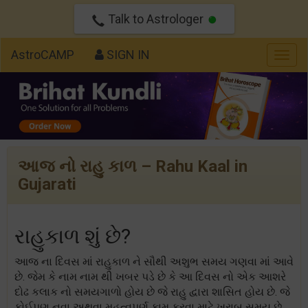
Talk to Astrologer
AstroCAMP
SIGN IN
Togg
navig
આજ નો રાહુ કાળ – Rahu Kaal in
Gujarati
રાહુકાળ શું છે?
આજ ના દિવસ માં રાહુકાળ ને સૌથી અશુભ સમય ગણવા માં આવે
છે. જેમ કે નામ નામ થી ખબર પડે છે કે આ દિવસ નો એક આશરે
દોઢ કલાક નો સમયગાળો હોય છે જે રાહુ દ્વારા શાસિત હોય છે. જે
કોઈપણ નવા અથવા મહત્વપૂર્ણ કામ કરવા માટે ખરાબ સમય છે.