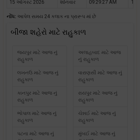
15 ઑગસ્ટ 2026
શનિવાર
09:29:27 AM
11:
નોંધ:
આપેલ સમય 24 કલાક ના પ્રારૂપ માં છે
બીજા શહેરો માટે રાહુકાળ
જયપુર માટે આજ નું
અલાહબાદ માટે આજ
રાહુકાળ
નું રાહુકાળ
લખનઉ માટે આજ નું
વારાણસી માટે આજ નું
રાહુકાળ
રાહુકાળ
કાનપુર માટે આજ નું
રાયપુર માટે આજ નું
રાહુકાળ
રાહુકાળ
ભોપાલ માટે આજ નું
ચેન્નઈ માટે આજ નું
રાહુકાળ
રાહુકાળ
પટના માટે આજ નું
મુંબઈ માટે આજ નું