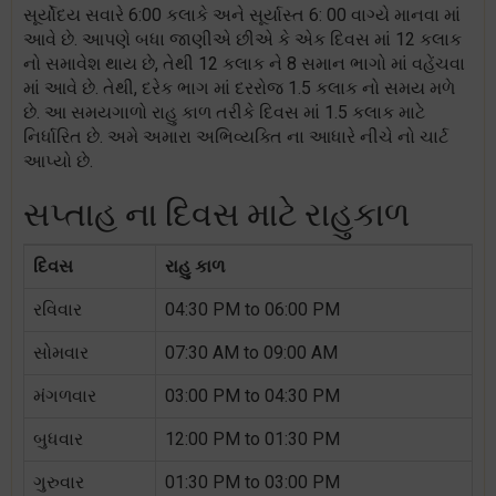
સૂર્યોદય સવારે 6:00 કલાકે અને સૂર્યાસ્ત 6: 00 વાગ્યે માનવા માં
આવે છે. આપણે બધા જાણીએ છીએ કે એક દિવસ માં 12 કલાક
નો સમાવેશ થાય છે, તેથી 12 કલાક ને 8 સમાન ભાગો માં વહેંચવા
માં આવે છે. તેથી, દરેક ભાગ માં દરરોજ 1.5 કલાક નો સમય મળે
છે. આ સમયગાળો રાહુ કાળ તરીકે દિવસ માં 1.5 કલાક માટે
નિર્ધારિત છે. અમે અમારા અભિવ્યક્તિ ના આધારે નીચે નો ચાર્ટ
આપ્યો છે.
સપ્તાહ ના દિવસ માટે રાહુકાળ
દિવસ
રાહુ કાળ
રવિવાર
04:30 PM to 06:00 PM
સોમવાર
07:30 AM to 09:00 AM
મંગળવાર
03:00 PM to 04:30 PM
બુધવાર
12:00 PM to 01:30 PM
ગુરુવાર
01:30 PM to 03:00 PM