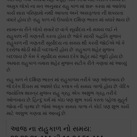
અમુક લોકો ના મત અનુસાર રાહુ કાળ માં શરૂ કરવા માં આવેલા
કાર્ય સારા પરિણામો નથી આપતા અને અસફળતા ની શક્યતા
વધારે હોય છે. રાહુ કાળ નો ઉપયોગ દક્ષિણ ભારત માં વધારે થાય છે.
સામાન્ય રીતે લોકો સવારે છ વાગે સૂર્યોદય નો સમય લઈ ને
રાહુકાલ ની ગણતરી કરતા હોય છે. જોકે સાચી પદ્ધતિ મુજબ
રાહુકાળ ની ગણતરી સૂર્યોદય ના સમય થી કરવી જોઈએ જે કે
દરરોજ થોડી થોડી બદલાતી હોય છે. રાહુકાળ શહેર મુજબ
બદલાય છે કેમ કે સૂર્યોદય સમય દરેક શહેર માટે જુદો હોય છે.
અમારા રાહુકાળ તમારા શહેર મુજબ સટીક રીતે ગણવા માં આવ્યું
છે.
રાહુ કાળ ને દક્ષિણ ભારત માં રાહુકાળમ તરીકે પણ ઓળખાય છે.
જે દરેક દિવસ માં આશરે દોઢ કલાક નો સમય ગાળો હોય છે. વેદિક
જ્યોતિષ શાસ્ત્ર મુજબ રાહુ ગ્રહ એક અશુભ ગ્રહ તરીકે
ઓળખાય છે. હિન્દુ ધર્મ માં કોઇ પણ શુભ કાર્ય કરતા પહેલા મુહૂર્ત
જોવા ની પ્રથા છે. જેમાં અમુક સમય ગાળા ને કોઈ પણ શુભ કાર્ય
માટે અશુભ ગણવા માં આવ્યું છે.
આજ ના રાહુકાળ નો સમય: