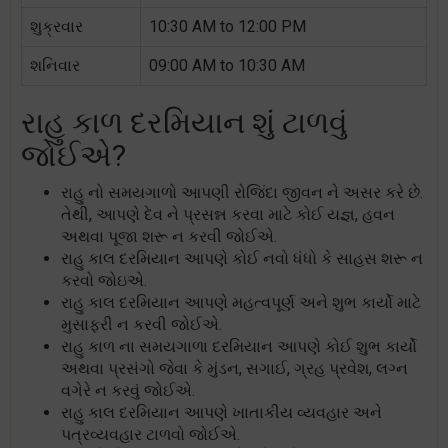
શુક્રવાર
10:30 AM to 12:00 PM
શનિવાર
09:00 AM to 10:30 AM
રાહુ કાળ દરમિયાન શું ટાળવું
જોઈએ?
રાહુ નો સમયગાળો આપણી રોજિંદા જીવન ને અસર કરે છે.
તેથી, આપણે દેવ ને પ્રસન્ન કરવા માટે કોઈ યજ્ઞ, હવન
અથવા પૂજા શરૂ ન કરવી જોઈએ.
રાહુ કાલ દરમિયાન આપણે કોઈ નવો ધંધો કે સાહસ શરૂ ન
કરવો જોઇએ.
રાહુ કાલ દરમિયાન આપણે મહત્વપૂર્ણ અને શુભ કાર્યો માટે
મુસાફરી ન કરવી જોઈએ.
રાહુ કાળ ના સમયગાળા દરમિયાન આપણે કોઈ શુભ કાર્યો
અથવા પ્રસંગો જેવા કે મુંડન, સગાઈ, ગ્રહ પ્રવેશ, લગ્ન
વગેરે ન કરવું જોઈએ.
રાહુ કાલ દરમિયાન આપણે ખાતાકીય વ્યવહાર અને
પત્રવ્યવહાર ટાળવો જોઈએ.