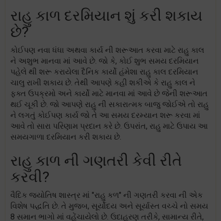
રાહુ કાળ દરમિયાન શું કરી શકાય
છે?
કોઈપણ નવા ધંધા અથવા કાર્ય ની શરૂઆત કરવા માટે રાહુ કાલ
ને અશુભ માનવા માં આવે છે. જો કે, કોઈ શુભ સમય દરમિયાન
પહેલે થી શરૂ કરાયેલા દૈનિક કાર્યો હંમેશા રાહુ કાલ દરમિયાન
ચાલુ રાખી શકાય છે. તેથી આપણે કહી શકીએ કે રાહુ કાલ ને
ફક્ત ઉપક્રમો અને કાર્યો માટે માનવા માં આવે છે જેની શરૂઆત
થઈ ચૂકી છે. જો આપણે રાહુ ની સકારાત્મક બાજુ જોઈએ તો રાહુ
ને લગતું કોઈપણ કાર્ય જો તે આ સમય દરમ્યાન શરૂ કરવા માં
આવે તો સારા પરિણામ પ્રદાન કરે છે. ઉપરાંત, રાહુ માટે ઉપાય આ
સમયગાળા દરમિયાન કરી શકાય છે.
રાહુ કાળ ની ગણતરી કેવી રીતે
કરવી?
વૈદિક જ્યોતિષ શાસ્ત્ર માં "રાહુ કળ" ની ગણતરી કરવા ની એક
વિશેષ પદ્ધતિ છે. તે મુજબ, સૂર્યોદય અને સૂર્યાસ્ત વચ્ચે નો સમય
8 સમાન ભાગો માં વહેંચાયેલો છે. ઉદાહરણ તરીકે, સામાન્ય રીતે,