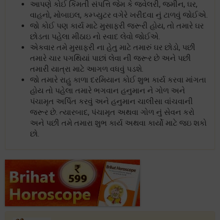
આપણે કોઈ કિંમતી સંપત્તિ જેમ કે જ્વેલરી, જમીન, ઘર,
વાહનો, મોબાઇલ, કમ્પ્યુટર વગેરે ખરીદવા નું ટાળવું જોઈએ.
જો કોઈ પણ કાર્ય માટે મુસાફરી જરૂરી હોય, તો તમારે ઘર
છોડતા પહેલા મીઠાઇ નો સ્વાદ લેવો જોઈએ.
એકવાર તમે મુસાફરી ના હેતુ માટે તમારું ઘર છોડો, પછી
તમારે ચાર પગથિયાં પાછાં લેવા ની જરૂર છે અને પછી
તમારી યાત્રા માટે આગળ વધવું પડશે.
જો તમારે રાહુ કાળા દરમિયાન કોઈ શુભ કાર્ય કરવા માંગતા
હોય તો પહેલા તમારે ભગવાન હનુમાન ને ગોળ અને
પંચામૃત અર્પિત કરવું અને હનુમાન ચાલીસા વાંચવાની
જરૂર છે. ત્યારબાદ, પંચામૃત અથવા ગોળ નું સેવન કરો
અને પછી તમે તમારા શુભ કાર્ય અથવા કાર્યો માટે જઇ શકો
છો.