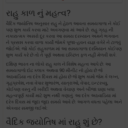
રાહુ કાળ નું મહત્વ?
વૈદિક જ્યોતિષ અનુસાર રાહુ ને હેઠળ આવતા સમયગાળા ને કોઈ
પણ શુભ કાર્ય કરવા માટે અવગણવા માં આવે છે. રાહુ ગ્રહ ની
નકારાત્મક અસરો દૂર કરવા આ સમય દરમ્યાન અમને ભગવાન
ને પ્રસન્ન કરવા વાળા કાર્યો જેમકે પૂજા-હવન યજ્ઞ વગેરે ને ટાળવું
જોઈએ. જો કોઈ રાહુકાળમ માં આ સમયગાળા દરમિયાન કોઈપણ
શુભ કાર્ય કરે છે તો તે પૂર્ણ અથવા ઇચ્છિત ફળ નહીં મેળવી શકે.
દક્ષિણ ભારત ના લોકો રાહુ કાલ ને વિશેષ મહત્વ આપે છે. આ
સમયગાળો દોઢ કલાક અથવા 90 મીનીટ નો હોય છે જે
અઠવાડિયા ના દરેક દિવસ માં હોય છે જે શુભ કામો જેમ કે લગ્ન,
ગૃહપ્રવેશ, નવા વેપાર શુભારંભ, યાત્રાઓ, વેપાર, ઇન્ટરવ્યુ,
કોઈપણ વસ્તુ ની ખરીદી અથવા વેચાણ અને બીજા ઘણા બધા
મહત્વપૂર્ણ કાર્યો માટે શુભ નથી ગણાતું. આ દરેક અઠવાડિયા માં
દરેક દિવસ માં જુદા જુદા સમયે આવે છે. આગળ વધતા પહેલા અને
એકવાર સમજી લઈએ:
વૈદિક જ્યોતિષ માં રાહુ શું છે?