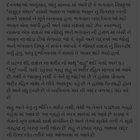
દંતકથાઓ અનુસાર, એવું માનવા માં આવે છે કે ભગવાન વિષ્ણુએ
"સમુદ્ર મંથન" સમયે અમરત્વ અથવા અમૃત નું વિતરણ કરતી
વખતે રાક્ષસો ને મૂર્ખ બનાવ્યા હતા. ભગવાન બધા દેવતાઓ માટે
અમૃત સેવા આપી હતી અને બધા રાક્ષસો માટે ઝેર. સ્વરભાનું
નામના એક રાક્ષસે આ નોંધ્યું અને ભગવાન ની હરોળ માં બેસી ને
અમૃત ના થોડા ટીપાં મેળવ્યાં. જો કે, સૂર્ય અને ચંદ્રએ આ જોયું
અને ભગવાન વિષ્ણુ ને સંકેત આપ્યો કે જેમણે રાક્ષસ નું શિરચ્છેદ
કર્યું હતું, પરંતુ દુર્ભાગ્યવશ તે સમયે તે અમર થઈ ગયો હતો.
તે ઘટના થી, રાક્ષસ ના શરીર નો માથું "રાહુ" થઈ ગયો અને ધડ
"કેતુ" બની ગયો. રહસ્ય ગ્રહ રાહુ ને શરીર રહિત માનવા માં આવે
છે, તેથી તે જાણતું નથી કે તેને શું જોઈએ છે. તે હંમેશા પોતાના
શરીર રહિત માથા ને લીધે અસંતુષ્ટ રહે છે. તે હંમેશા ઉત્સાહી હોય
છે અને વધુ ઇચ્છે છે. તે વ્યક્તિના મન ની અંદર વળગાડ પેદા કરે
છે.
રાહુ અને કેતુ નું ભૌતિક શરીર નથી, તેથી જ તેમને પડછાયા ગ્રહો
કહેવા માં આવે છે. આ ગ્રહો ને નરક માનવા માં આવે છે કારણ કે
તેમનો મૂળ રાક્ષસો સાથે સંબંધિત છે અને તેઓ સૂર્યને ગળી ને સૂર્ય
ગ્રહણ નું કારણ બની જાય છે. રાહુ ને છાયા ગ્રહ અથવા ચંદ્ર
ની ઉત્તર નોડ તરીકે પણ ઓળખવા માં આવે છે.