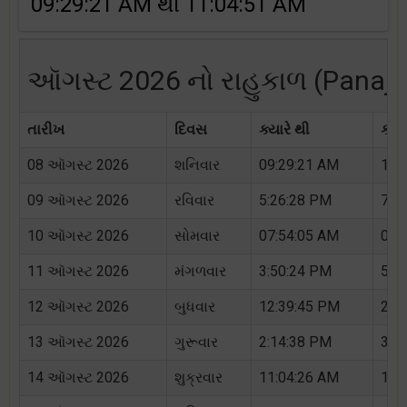
09:29:21 AM થી 11:04:51 AM
ઑગસ્ટ 2026 નો રાહુકાળ (Panaji ન
તારીખ
દિવસ
ક્યારે થી
ક્યા
08 ઑગસ્ટ 2026
શનિવાર
09:29:21 AM
11:
09 ઑગસ્ટ 2026
રવિવાર
5:26:28 PM
7:0
10 ઑગસ્ટ 2026
સોમવાર
07:54:05 AM
09:
11 ઑગસ્ટ 2026
મંગળવાર
3:50:24 PM
5:2
12 ઑગસ્ટ 2026
બુધવાર
12:39:45 PM
2:1
13 ઑગસ્ટ 2026
ગુરૂવાર
2:14:38 PM
3:4
14 ઑગસ્ટ 2026
શુક્રવાર
11:04:26 AM
12: