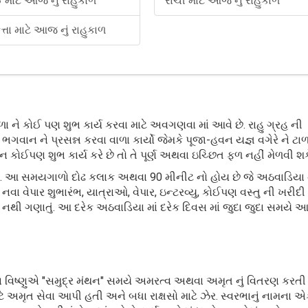
ઈ માટે આજ નું રાહુકાળ
રાંચી માટે આજ નું રાહુકાળ
્તા માટે આજ નું રાહુકાળ
ને કોઈ પણ શુભ કાર્ય કરવા માટે અવગણવા માં આવે છે. રાહુ ગ્રહ ની
ન ને પ્રસન્ન કરવા વાળા કાર્યો જેમકે પૂજા-હવન યજ્ઞ વગેરે ને ટાળવ
ઈપણ શુભ કાર્ય કરે છે તો તે પૂર્ણ અથવા ઇચ્છિત ફળ નહીં મેળવી શક
ે છે. આ સમયગાળો દોઢ કલાક અથવા 90 મીનીટ નો હોય છે જે અઠવાડિયા 
, નવા વેપાર શુભારંભ, યાત્રાઓ, વેપાર, ઇન્ટરવ્યુ, કોઈપણ વસ્તુ ની ખરી
 નથી ગણાતું. આ દરેક અઠવાડિયા માં દરેક દિવસ માં જુદા જુદા સમયે આવ
ન વિષ્ણુએ "સમુદ્ર મંથન" સમયે અમરત્વ અથવા અમૃત નું વિતરણ કરતી
ાટે અમૃત સેવા આપી હતી અને બધા રાક્ષસો માટે ઝેર. સ્વરભાનું નામના 