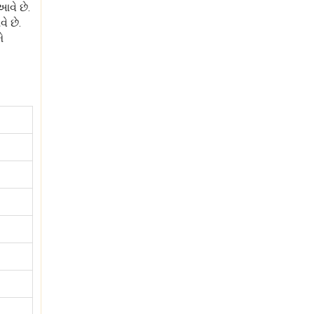
આવે છે.
ે છે.
ે