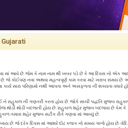
 Gujarati
માં આવે છે. જેમ કે નામ નામ થી ખબર પડે છે કે આ દિવસ નો એક આશ
ય છે. જે કોઈપણ નવા અથવા મહત્વપૂર્ણ કામ કરવા માટે ખરાબ સમય છે. 
ેલા કાર્ય સારા પરિણામો નથી આપતા અને અસફળતા ની શક્યતા વધારે હો
લઈ ને રાહુકાલ ની ગણતરી કરતા હોય છે. જોકે સાચી પદ્ધતિ મુજબ રાહુક
જ થોડી થોડી બદલાતી હોય છે. રાહુકાળ શહેર મુજબ બદલાય છે કેમ કે
હુકાળ તમારા શહેર મુજબ સટીક રીતે ગણવા માં આવ્યું છે.
ળખાય છે. જે દરેક દિવસ માં આશરે દોઢ કલાક નો સમય ગાળો હોય છે. વેદ