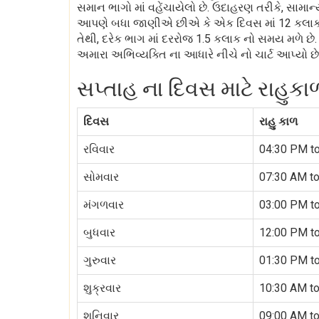
સમાન ભાગો માં વહેંચાયેલો છે. ઉદાહરણ તરીકે, સામાન્ય 
આપણે બધા જાણીએ છીએ કે એક દિવસ માં 12 કલાક નો સ
તેથી, દરેક ભાગ માં દરરોજ 1.5 કલાક નો સમય મળે છે.
અમારા અભિવ્યક્તિ ના આધારે નીચે નો ચાર્ટ આપ્યો છે
સપ્તાહ ના દિવસ માટે રાહુકા
દિવસ
રાહુ કાળ
રવિવાર
04:30 PM t
સોમવાર
07:30 AM t
મંગળવાર
03:00 PM t
બુધવાર
12:00 PM t
ગુરુવાર
01:30 PM t
શુક્રવાર
10:30 AM t
શનિવાર
09:00 AM t