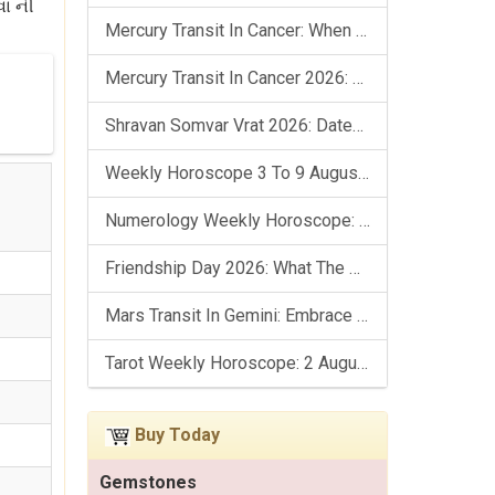
વા ની
Mercury Transit In Cancer: When The Mind Meets The Heart!
Mercury Transit In Cancer 2026: Check Out What It Brings For You
Shravan Somvar Vrat 2026: Dates, Significance & Rituals In August
Weekly Horoscope 3 To 9 August, 2026: List Of Fasts & Festivals
Numerology Weekly Horoscope: 2 August To 8 August, 2026
Friendship Day 2026: What The Stars Say About Your Best Friend!
Mars Transit In Gemini: Embrace The Period Full Of Energy & Intelligence
Tarot Weekly Horoscope: 2 August To 8 August, 2026
Buy Today
Gemstones