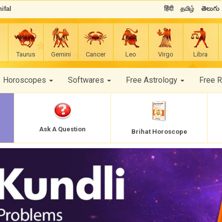
ifal
हिंदी
தமிழ்
తెలుగు
Taurus
Gemini
Cancer
Leo
Virgo
Libra
Horoscopes
Softwares
Free Astrology
Free 
Ask A Question
Brihat Horoscope