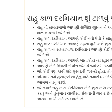
રાહુ કાળ દરમિયાન શું ટાળવ
રાહુ નો સમયગાળો આપણી રોજિંદા જીવન ને અસર 
શરૂ ન કરવી જોઈએ.
રાહુ કાલ દરમિયાન આપણે કોઈ નવો ધંધો કે સ
રાહુ કાલ દરમિયાન આપણે મહત્વપૂર્ણ અને શુભ 
રાહુ કાળ ના સમયગાળા દરમિયાન આપણે કોઈ શુભ ક
જોઈએ.
રાહુ કાલ દરમિયાન આપણે ખાતાકીય વ્યવહાર 
આપણે કોઈ કિંમતી સંપત્તિ જેમ કે જ્વેલરી, જમીન
જો કોઈ પણ કાર્ય માટે મુસાફરી જરૂરી હોય, તો
એકવાર તમે મુસાફરી ના હેતુ માટે તમારું ઘર છોડ
આગળ વધવું પડશે.
જો તમારે રાહુ કાળા દરમિયાન કોઈ શુભ કાર્ય ક
કરવું અને હનુમાન ચાલીસા વાંચવાની જરૂર છે. 
અથવા કાર્યો માટે જઇ શકો છો.