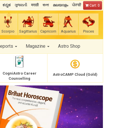
ಕನ್ನಡ
ગુજરાતી
मराठी
বাংলা
മലയാളം
ਪੰਜਾਬੀ
Cart: 0
Scorpio
Sagittarius
Capricorn
Aquarius
Pisces
Reports
Magazine
Astro Shop
CogniAstro Career
AstroCAMP Cloud (Gold)
Counselling