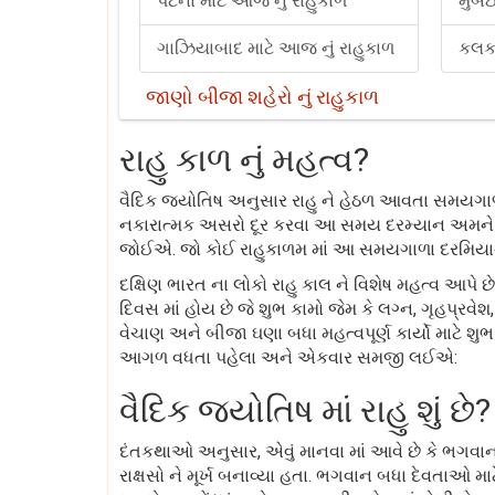
પટના માટે આજ નું રાહુકાળ
મુંબ
ગાઝિયાબાદ માટે આજ નું રાહુકાળ
કલકત
જાણો બીજા શહેરો નું રાહુકાળ
રાહુ કાળ નું મહત્વ?
વૈદિક જ્યોતિષ અનુસાર રાહુ ને હેઠળ આવતા સમયગાળા 
નકારાત્મક અસરો દૂર કરવા આ સમય દરમ્યાન અમને ભગવા
જોઈએ. જો કોઈ રાહુકાળમ માં આ સમયગાળા દરમિયાન કો
દક્ષિણ ભારત ના લોકો રાહુ કાલ ને વિશેષ મહત્વ આપ
દિવસ માં હોય છે જે શુભ કામો જેમ કે લગ્ન, ગૃહપ્રવેશ
વેચાણ અને બીજા ઘણા બધા મહત્વપૂર્ણ કાર્યો માટે શુભ
આગળ વધતા પહેલા અને એકવાર સમજી લઈએ:
વૈદિક જ્યોતિષ માં રાહુ શું છે?
દંતકથાઓ અનુસાર, એવું માનવા માં આવે છે કે ભગવા
રાક્ષસો ને મૂર્ખ બનાવ્યા હતા. ભગવાન બધા દેવતાઓ મ