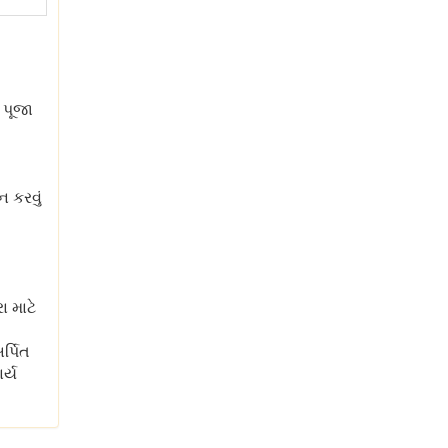
 પૂજા
ન કરવું
ા માટે
ર્પિત
ર્ય