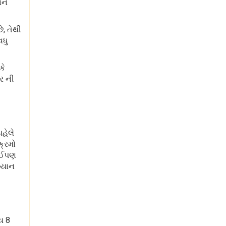
વાન
ે, તેથી
વધુ
કે
્ર ની
હેલે
ક્રમો
કોઈપણ
મિયાન
ય 8