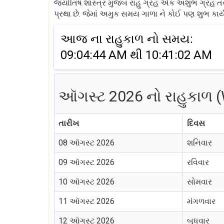
જ્યોતિષ શાસ્ત્ર મુજબ રાહુ ગ્રહ એક અશુભ ગ્રહ તરીકે
પ્રથા છે. જેમાં અમુક સમય ગાળા ને કોઈ પણ શુભ કાર્ય
આજ ના રાહુકાળ નો સમય:
09:04:44 AM થી 10:41:02 AM
ઑગસ્ટ 2026 નો રાહુકાળ (
તારીખ
દિવસ
08 ઑગસ્ટ 2026
શનિવાર
09 ઑગસ્ટ 2026
રવિવાર
10 ઑગસ્ટ 2026
સોમવાર
11 ઑગસ્ટ 2026
મંગળવાર
12 ઑગસ્ટ 2026
બુધવાર