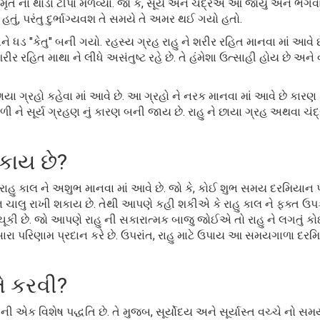
મૃત ના થોડા ટીપાં મેળવ્યાં. જો કે, સૂર્ય અને ચંદ્રએ આ જોયું અને ભગ
યું હતું, પરંતુ દુર્ભાગ્યવશ તે સમયે તે અમર થઈ ગયો હતો.
અને ધડ "કેતુ" બની ગયો. રહસ્ય ગ્રહ રાહુ ને શરીર રહિત માનવા માં આવે છ
શરીર રહિત માથા ને લીધે અસંતુષ્ટ રહે છે. તે હંમેશા ઉત્સાહી હોય છે અને 
છાયા ગ્રહો કહેવા માં આવે છે. આ ગ્રહો ને નરક માનવા માં આવે છે કારણ 
ગળી ને સૂર્ય ગ્રહણ નું કારણ બની જાય છે. રાહુ ને છાયા ગ્રહ અથવા ચંદ
શકાય છે?
ાહુ કાલ ને અશુભ માનવા માં આવે છે. જો કે, કોઈ શુભ સમય દરમિયાન પ
યાન ચાલુ રાખી શકાય છે. તેથી આપણે કહી શકીએ કે રાહુ કાલ ને ફક્ત ઉપ
ચૂકી છે. જો આપણે રાહુ ની સકારાત્મક બાજુ જોઈએ તો રાહુ ને લગતું 
ારા પરિણામ પ્રદાન કરે છે. ઉપરાંત, રાહુ માટે ઉપાય આ સમયગાળા દર
તે કરવી?
ની એક વિશેષ પદ્ધતિ છે. તે મુજબ, સૂર્યોદય અને સૂર્યાસ્ત વચ્ચે નો સમ