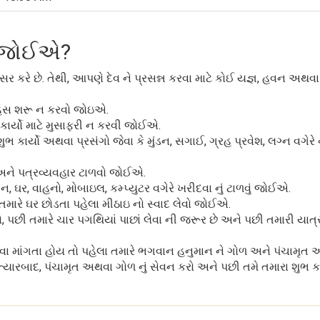
ું જોઈએ?
કરે છે. તેથી, આપણે દેવ ને પ્રસન્ન કરવા માટે કોઈ યજ્ઞ, હવન અથવા
ાહસ શરૂ ન કરવો જોઇએ.
કાર્યો માટે મુસાફરી ન કરવી જોઈએ.
ાર્યો અથવા પ્રસંગો જેવા કે મુંડન, સગાઈ, ગ્રહ પ્રવેશ, લગ્ન વગેરે 
અને પત્રવ્યવહાર ટાળવો જોઈએ.
, ઘર, વાહનો, મોબાઇલ, કમ્પ્યુટર વગેરે ખરીદવા નું ટાળવું જોઈએ.
 તમારે ઘર છોડતા પહેલા મીઠાઇ નો સ્વાદ લેવો જોઈએ.
ો, પછી તમારે ચાર પગથિયાં પાછાં લેવા ની જરૂર છે અને પછી તમારી યાત્ર
રવા માંગતા હોય તો પહેલા તમારે ભગવાન હનુમાન ને ગોળ અને પંચામૃત અ
ત્યારબાદ, પંચામૃત અથવા ગોળ નું સેવન કરો અને પછી તમે તમારા શુભ કા