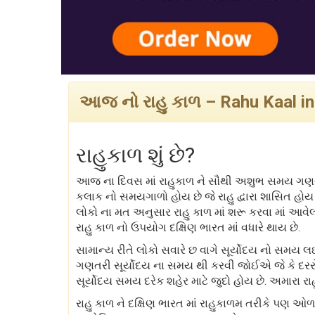
આજ નો રાહુ કાળ – Rahu Kaal in
રાહુકાળ શું છે?
આજ ના દિવસ માં રાહુકાળ ને સૌથી અશુભ સમય ગણવા 
કલાક નો સમયગાળો હોય છે જે રાહુ દ્વારા શાસિત હો
લોકો ના મત અનુસાર રાહુ કાળ માં શરૂ કરવા માં આવ
રાહુ કાળ નો ઉપયોગ દક્ષિણ ભારત માં વધારે થાય છે.
સામાન્ય રીતે લોકો સવારે છ વાગે સૂર્યોદય નો સમય 
ગણતરી સૂર્યોદય ના સમય થી કરવી જોઈએ જે કે દરરો
સૂર્યોદય સમય દરેક શહેર માટે જુદો હોય છે. અમારા રા
રાહુ કાળ ને દક્ષિણ ભારત માં રાહુકાળમ તરીકે પણ ઓ