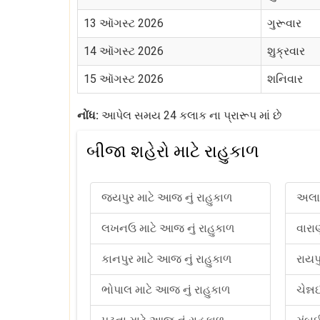
13 ઑગસ્ટ 2026
ગુરૂવાર
14 ઑગસ્ટ 2026
શુક્રવાર
15 ઑગસ્ટ 2026
શનિવાર
નોંધ:
આપેલ સમય 24 કલાક ના પ્રારૂપ માં છે
બીજા શહેરો માટે રાહુકાળ
જયપુર માટે આજ નું રાહુકાળ
અલાહ
લખનઉ માટે આજ નું રાહુકાળ
વારા
કાનપુર માટે આજ નું રાહુકાળ
રાયપ
ભોપાલ માટે આજ નું રાહુકાળ
ચેન્