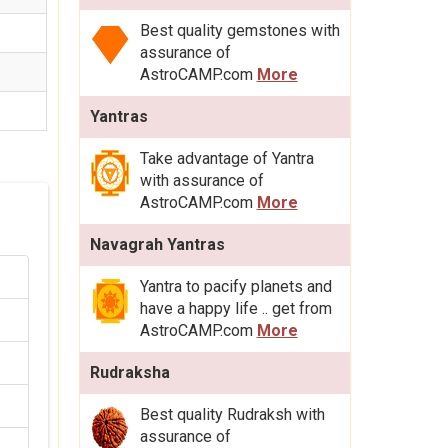
Best quality gemstones with
assurance of
AstroCAMP.com
More
Yantras
Take advantage of Yantra
with assurance of
AstroCAMP.com
More
Navagrah Yantras
Yantra to pacify planets and
have a happy life .. get from
AstroCAMP.com
More
Rudraksha
Best quality Rudraksh with
assurance of