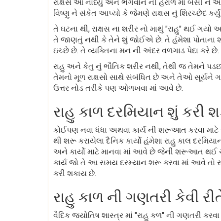
રાક્ષસે આ નોંધ્યું અને ભગવાન ની હરોળ માં બેસી ને અ
વિષ્ણુ ને સંકેત આપ્યો કે જેમણે રાક્ષસ નું શિરચ્છેદ કર્
તે ઘટના થી, રાક્ષસ ના શરીર નો માથું "રાહુ" થઈ ગયો 
તે જાણતું નથી કે તેને શું જોઈએ છે. તે હંમેશા પોતાના 
ઇચ્છે છે. તે વ્યક્તિના મન ની અંદર વળગાડ પેદા કરે છે.
રાહુ અને કેતુ નું ભૌતિક શરીર નથી, તેથી જ તેમને પડ
તેમનો મૂળ રાક્ષસો સાથે સંબંધિત છે અને તેઓ સૂર્યને 
ઉત્તર નોડ તરીકે પણ ઓળખવા માં આવે છે.
રાહુ કાળ દરમિયાન શું કરી 
કોઈપણ નવા ધંધા અથવા કાર્ય ની શરૂઆત કરવા માટે ર
થી શરૂ કરાયેલા દૈનિક કાર્યો હંમેશા રાહુ કાલ દરમિ
અને કાર્યો માટે માનવા માં આવે છે જેની શરૂઆત થઈ 
કાર્ય જો તે આ સમય દરમ્યાન શરૂ કરવા માં આવે તો સ
કરી શકાય છે.
રાહુ કાળ ની ગણતરી કેવી રી
વૈદિક જ્યોતિષ શાસ્ત્ર માં "રાહુ કળ" ની ગણતરી કરવા 