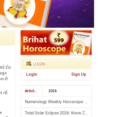
રે દોઢ
અમુક
Login
Sign Up
ય છે.
Articles
2026
ાળ ની
Numerology Weekly Horoscope: 9 August To 15 August, 2026
િક
Total Solar Eclipse 2026: Know Zodiac Wise Prediction