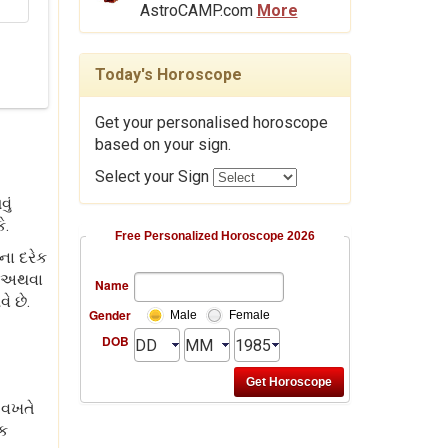
AstroCAMP.com
More
Today's Horoscope
Get your personalised horoscope
based on your sign.
Select your Sign
ું
ે.
Free Personalized Horoscope 2026
ના દરેક
દી અથવા
Name
ે છે.
Gender
Male
Female
DOB
 વખતે
એક