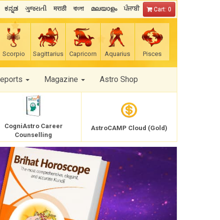
ಕನ್ನಡ
ગુજરાતી
मराठी
বাংলা
മലയാളം
ਪੰਜਾਬੀ
Cart: 0
Scorpio
Sagittarius
Capricorn
Aquarius
Pisces
Reports
Magazine
Astro Shop
CogniAstro Career
AstroCAMP Cloud (Gold)
Counselling