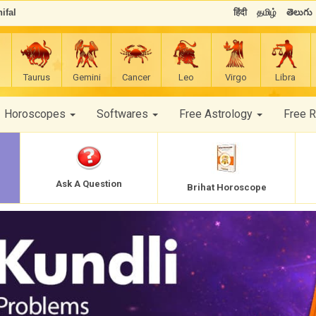
ifal
हिंदी
தமிழ்
తెలుగు
Taurus
Gemini
Cancer
Leo
Virgo
Libra
Horoscopes
Softwares
Free Astrology
Free 
Ask A Question
Brihat Horoscope