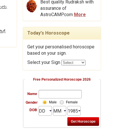
Best quality Rudraksh with
ುದು.
assurance of
AstroCAMP.com
More
ಿಗೆ
Today's Horoscope
Get your personalised horoscope
based on your sign.
Select your Sign
Free Personalized Horoscope 2026
Name
Gender
Male
Female
DOB