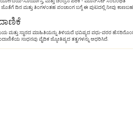
ಣ, ಸೂರ್ಯೋದಯ-ಸೂರ್ಯಾಸ್ತ, ಮತ್ತು ಚಂದ್ರನ ಏರಿಕೆ - ಮೂನ್‌ಸೆಟ್ ಸಂಬಂಧಿತ
ೊತೆಗೆ ದಿನ ಮತ್ತು ತಿಂಗಳಂತಹ ಪಂಚಾಂಗ ಬಗ್ಗೆ ಈ ಪುಟದಲ್ಲಿ ನೀವು ಕಾಣಬಹ
ಾಣಿಕೆ
ಮಯ ಮತ್ತು ಸ್ಥಾನದ ಮಾಹಿತಿಯನ್ನು ತಿಳಿಯದೆ ಭವಿಷ್ಯದ ವಧು-ವರರ ಹೆಸರಿನೊಂದ
ಣಿಕೆಯ ಸಾಧನವು ವೈದಿಕ ಜ್ಯೋತಿಷ್ಯದ ತತ್ವಗಳನ್ನು ಆಧರಿಸಿದೆ.