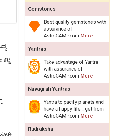
Gemstones
Best quality gemstones with
assurance of
AstroCAMP.com
More
ಷ್ಯ,
Yantras
ಕೆಟ್ಟ
Take advantage of Yantra
with assurance of
AstroCAMP.com
More
Navagrah Yantras
್ರ
Yantra to pacify planets and
have a happy life .. get from
AstroCAMP.com
More
Rudraksha
ಮಹೂರ್ತ