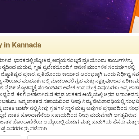
gy in Kannada
್ಥೆಯಾಗಿದೆ. ಭಾರತದಲ್ಲಿ ಜ್ಯೋತಿಷ್ಯ ಅಧ್ಯಯನವಿಲ್ಲದೆ ಪ್ರತಿಯೊಂದು ಕಾರ್ಯಗಳನ್ನು
ಜನ್ಮದಿಂದ ಮದುವೆ, ಗೃಹ ಪ್ರವೇಶದೊಂದಿಗೆ ಅನೇಕ ಮಾಂಗಳಿಕ ಸಂದರ್ಭಗಳಲ್ಲಿ
್ಯೋತಿಷ್ಯದ ಪ್ರಕಾರ, ಪ್ರತಿಯೊಂದು ಕಾರ್ಯದ ಆರಂಭಕ್ಕಾಗಿ ಒಂದು ನಿರ್ಧಿಷ್ಟ 
ು ಸರಿಯಾದ ಮುಹೂರ್ತದಲ್ಲಿ ಮಾಡಲಾದರೆ ಗ್ರಹ ಮತ್ತು ನಕ್ಷತ್ರಪುಂಜದ ಪರಿಣಾ
ಲಿ ವೈದಿಕ ಜ್ಯೋತಿಷ್ಯಕ್ಕೆ ಸಂಬಂಧಿಸಿದ ಅನೇಕ ಉಪಯುಕ್ತ ವಿಷಯಗಳು ಜನ್ಮ ಜಾತ
್ಯವಿದೆ. ಕೆಳಗೆ ನೀಡಲಾಗಿರುವ ಕನ್ನಡ ಜಾತಕದ ಆಯ್ಕೆಯಲ್ಲಿ ಜನನ ದಿನಾಂಕವನ್ನ
ಡೆಯಬಹುದು. ಜನ್ಮ ಜಾತಕದ ಸಹಾಯದಿಂದ ನೀವು ನಿಮ್ಮ ಜೀವಿತಾವಧಿಯಲ್ಲಿ ಸಂಭವ
್ಮ ಜಾತಕ ಚಾರ್ಟ್ ನಲ್ಲಿ ನೀವು ಗ್ರಹಗಳ ಸ್ಥಾನ ಮತ್ತು ಅವುಗಳ ಪ್ರಭಾವದಿಂದ ಸಂ
್ಲದೆ ಜಾತಕ ಹೊಂದಾಣಿಕೆಯ ಸಹಾಯದಿಂದ ನೀವು ಮದುವೆಗಾಗಿ ಅಗತ್ಯವಿರುವ
ಾತಕ ಹೊಂದಾಣಿಕೆಯ ಆಯ್ಕೆಯಲ್ಲಿ ಹುಡುಗ ಮತ್ತು ಹುಡುಗಿಯ ಹೆಸರು ಮತ್ತ
ಸ್ತ ವಿವರಗಳನ್ನು ಪಡೆಯಿರಿ.