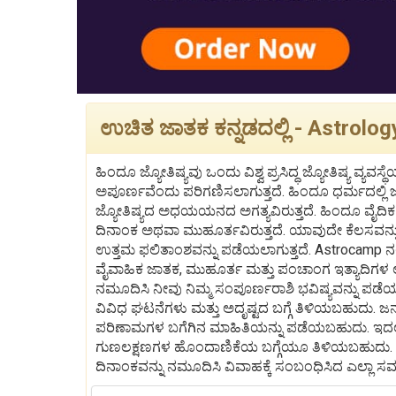
ಉಚಿತ ಜಾತಕ ಕನ್ನಡದಲ್ಲಿ - Astrolo
ಹಿಂದೂ ಜ್ಯೋತಿಷ್ಯವು ಒಂದು ವಿಶ್ವ ಪ್ರಸಿದ್ಧ ಜ್ಯೋತಿಷ್ಯ ವ್ಯವಸ
ಅಪೂರ್ಣವೆಂದು ಪರಿಗಣಿಸಲಾಗುತ್ತದೆ. ಹಿಂದೂ ಧರ್ಮದಲ್ಲಿ 
ಜ್ಯೋತಿಷ್ಯದ ಅಧಯಯನದ ಅಗತ್ಯವಿರುತ್ತದೆ. ಹಿಂದೂ ವೈದಿಕ ಜ
ದಿನಾಂಕ ಅಥವಾ ಮುಹೂರ್ತವಿರುತ್ತದೆ. ಯಾವುದೇ ಕೆಲಸವನ್ನ
ಉತ್ತಮ ಫಲಿತಾಂಶವನ್ನು ಪಡೆಯಲಾಗುತ್ತದೆ. Astrocamp ನಲ್
ವೈವಾಹಿಕ ಜಾತಕ, ಮುಹೂರ್ತ ಮತ್ತು ಪಂಚಾಂಗ ಇತ್ಯಾದಿಗಳ ಲಭ
ನಮೂದಿಸಿ ನೀವು ನಿಮ್ಮ ಸಂಪೂರ್ಣರಾಶಿ ಭವಿಷ್ಯವನ್ನು ಪ
ವಿವಿಧ ಘಟನೆಗಳು ಮತ್ತು ಅದೃಷ್ಟದ ಬಗ್ಗೆ ತಿಳಿಯಬಹುದು. ಜನ
ಪರಿಣಾಮಗಳ ಬಗೆಗಿನ ಮಾಹಿತಿಯನ್ನು ಪಡೆಯಬಹುದು. ಇದಲ
ಗುಣಲಕ್ಷಣಗಳ ಹೊಂದಾಣಿಕೆಯ ಬಗ್ಗೆಯೂ ತಿಳಿಯಬಹುದು. ಜ
ದಿನಾಂಕವನ್ನು ನಮೂದಿಸಿ ವಿವಾಹಕ್ಕೆ ಸಂಬಂಧಿಸಿದ ಎಲ್ಲಾ ಸಮ