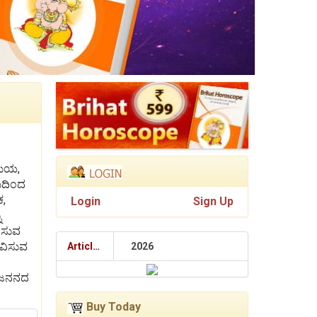
ಸಮಯ,
ಮದಿಂದ
ಕ,
Login
Sign Up
ು
ಿಸುವ
ಭವಿಸುವ
Articles
2026
ು ಜನನದ
Buy Today