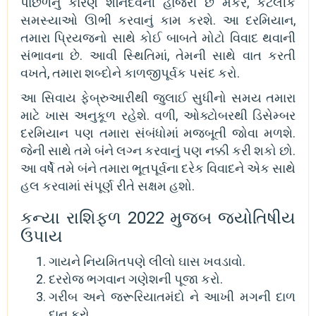
પાછળનું કારણ શનિદેવની હાજરી છે મકર, કેટલીક
સમસ્યાઓ ઊભી કરવાનું કામ કરશે. આ દરમિયાન,
તમારા પ્રિયજનો સાથે કોઈ બાબતે મોટો વિવાદ થવાની
સંભાવના છે. આવી સ્થિતિમાં, તેમની સાથે વાત કરતી
વખતે, તમારા શબ્દોને કાળજીપૂર્વક પસંદ કરો.
આ સિવાય ફેબ્રુઆરીથી જુલાઈ સુધીનો સમય તમારા
માટે ખાસ અનુકૂળ રહેશે. વળી, ઓક્ટોબરથી ડિસેમ્બર
દરમિયાન પણ તમારા સંબંધોમાં મજબૂતી જોવા મળશે.
જેની સાથે તમે બંને લગ્ન કરવાનું પણ નક્કી કરી શકો છો.
આ વર્ષે તમે બંને તમારા ભૂતપૂર્વના દરેક વિવાદને એક સાથે
હલ કરવામાં સંપૂર્ણ રીતે સક્ષમ હશો.
કન્યા રાશિફળ 2022 મુજબ જ્યોતિષીય
ઉપાય
ગાયને નિયમિતપણે લીલો ઘાસ ખવડાવો.
દરરોજ ભગવાન ગણેશની પૂજા કરો.
ગરીબ અને જરૂરિયાતમંદો ને આખી મગની દાળ
દાન કરો.