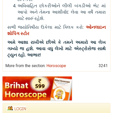
અવિવાહિત છોકરીઓને લીલી બંગડીઓ ભેટ માં
આપો અને તેમના આશીર્વાદ લેવા આ વર્ષે તમારા
માટે સારું રહેશે.
સભી જ્યોતિષીય ઉકેલા માટે ક્લિક કરો:
ઓનલાઇન
શોપિંગ સ્ટોર
અમે આશા રાખીએ છીએ કે તમને અમારો આ લેખ
ગમ્યો જ હશે. આવા વધુ લેખો માટે એસ્ટ્રોસેજ સાથે
ટ્યુન રહો. આભાર!
More from the section:
Horoscope
3241