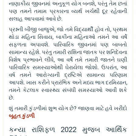
નાણાકીય જીવનમાં અનુકૂળ યોગ બનશે, પરંતુ તેમ છતાં
પણ તમને તમામ પ્રકારના વ્યર્થ ખર્ચથી દૂર રહેવાની
સલાહ આપવામાં આવે છે.
પ્રશ્નની બીજી બાજુએ, જો તમે વિદ્યાર્થી હોવ તો, પ્રથમ
થોડા મહિના સિવાય, બાકીના મહિનાઓ તમને આ વર્ષે
સફળતા અપાવશે. પારિવારિક જીવનમાં પણ બાબતો
સામાન્ય રહેશે. પરંતુ તમારી રાશિના જાતક પર શનિદેવના
વિશેષ પ્રભાવને લીધે, આ વર્ષે તમે તમારી જાતને ઘણી
પારિવારિક સમસ્યાઓથી ઘેરાયેલા જોશો. ઉપરાંત, આ
વર્ષ તમને આરોગ્યની દ્રષ્ટિએ સામાન્ય પરિણામ
આપશે. ખાસ કરીને પ્રારંભિક અને મધ્ય ભાગ દરમિયાન,
તમને કેટલાક સ્વાસ્થ્ય સંબંધી સમસ્યાઓ આવી શકે
છે.
શું તમારી કુંડળીમાં શુભ યોગ છે? જાણવા માટે હવે ખરીદો
બૃહત કુંડળી
કન્યા રાશિફળ 2022 મુજબ આર્થિક