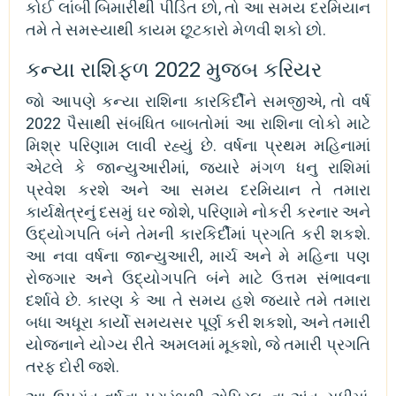
કોઈ લાંબી બિમારીથી પીડિત છો, તો આ સમય દરમિયાન
તમે તે સમસ્યાથી કાયમ છૂટકારો મેળવી શકો છો.
કન્યા રાશિફળ 2022 મુજબ કરિયર
જો આપણે કન્યા રાશિના કારકિર્દીને સમજીએ, તો વર્ષ
2022 પૈસાથી સંબંધિત બાબતોમાં આ રાશિના લોકો માટે
મિશ્ર પરિણામ લાવી રહ્યું છે. વર્ષના પ્રથમ મહિનામાં
એટલે કે જાન્યુઆરીમાં, જ્યારે મંગળ ધનુ રાશિમાં
પ્રવેશ કરશે અને આ સમય દરમિયાન તે તમારા
કાર્યક્ષેત્રનું દસમું ઘર જોશે, પરિણામે નોકરી કરનાર અને
ઉદ્યોગપતિ બંને તેમની કારકિર્દીમાં પ્રગતિ કરી શકશે.
આ નવા વર્ષના જાન્યુઆરી, માર્ચ અને મે મહિના પણ
રોજગાર અને ઉદ્યોગપતિ બંને માટે ઉત્તમ સંભાવના
દર્શાવે છે. કારણ કે આ તે સમય હશે જ્યારે તમે તમારા
બધા અધૂરા કાર્યો સમયસર પૂર્ણ કરી શકશો, અને તમારી
યોજનાને યોગ્ય રીતે અમલમાં મૂકશો, જે તમારી પ્રગતિ
તરફ દોરી જશે.