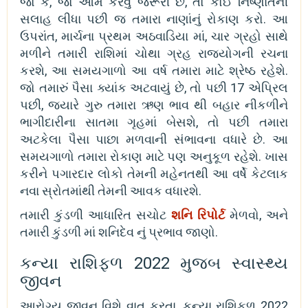
જો કે, જો આમ કરવું જરૂરી છે, તો કોઈ નિષ્ણાતની
સલાહ લીધા પછી જ તમારા નાણાંનું રોકાણ કરો. આ
ઉપરાંત, માર્ચના પ્રથમ અઠવાડિયા માં, ચાર ગ્રહો સાથે
મળીને તમારી રાશિમાં ચોથા ગ્રહ રાજયોગની રચના
કરશે, આ સમયગાળો આ વર્ષ તમારા માટે શ્રેષ્ઠ રહેશે.
જો તમારું પૈસા ક્યાંક અટવાયું છે, તો પછી 17 એપ્રિલ
પછી, જ્યારે ગુરુ તમારા ઋણ ભાવ થી બહાર નીકળીને
ભાગીદારીના સાતમા ગૃહમાં બેસશે, તો પછી તમારા
અટકેલા પૈસા પાછા મળવાની સંભાવના વધારે છે. આ
સમયગાળો તમારા રોકાણ માટે પણ અનુકૂળ રહેશે. ખાસ
કરીને પગારદાર લોકો તેમની મહેનતથી આ વર્ષે કેટલાક
નવા સ્રોતમાંથી તેમની આવક વધારશે.
તમારી કુંડળી આધારિત સચોટ
શનિ રિપોર્ટ
મેળવો, અને
તમારી કુંડળી માં શનિદેવ નું પ્રભાવ જાણો.
કન્યા રાશિફળ 2022 મુજબ સ્વાસ્થ્ય
જીવન
આરોગ્ય જીવન વિશે વાત કરતા, કન્યા રાશિફળ 2022