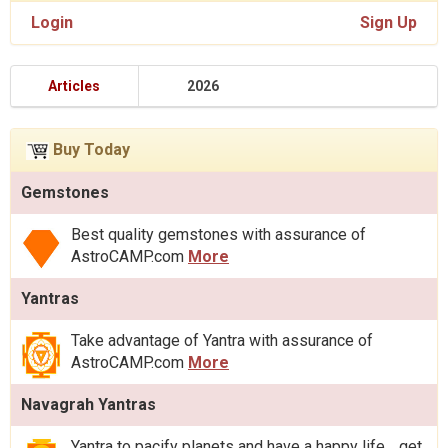
Login
Sign Up
Articles
2026
Buy Today
Gemstones
Best quality gemstones with assurance of
AstroCAMP.com
More
Yantras
Take advantage of Yantra with assurance of
AstroCAMP.com
More
Navagrah Yantras
Yantra to pacify planets and have a happy life .. get