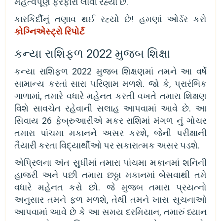
મહત્વપૂર્ણ ફેરફારો લાવી રહ્યા છે.
કારકિર્દીનું તણાવ થઈ રહ્યો છે! હમણાં ઓર્ડર કરો
કોગ્નિએસ્ટ્રો રિપોર્ટ
કન્યા રાશિફળ 2022 મુજબ શિક્ષા
કન્યા રાશિફળ 2022 મુજબ શિક્ષણમાં તમને આ વર્ષે
સામાન્ય કરતાં સારા પરિણામ મળશે. જો કે, પ્રારંભિક
ગાળામાં, તમારે વધારે મહેનત કરતી વખતે તમારા શિક્ષણ
વિશે સાવચેત રહેવાની સલાહ આપવામાં આવે છે. આ
સિવાય 26 ફેબ્રુઆરીએ મકર રાશિમાં મંગળ નું ગોચર
તમારા પાંચમા મકાનને અસર કરશે, જેની પરીક્ષાની
તૈયારી કરતા વિદ્યાર્થીઓ પર સકારાત્મક અસર પડશે.
એપ્રિલના અંત સુધીમાં તમારા પાંચમા મકાનમાં શનિની
હાજરી અને પછી તમારા છઠ્ઠા મકાનમાં બેસવાથી તમે
વધારે મહેનત કરો છો. જે મુજબ તમારા પ્રયત્નો
અનુસાર તમને ફળ મળશે, તેથી તમને ખાસ સૂચનાઓ
આપવામાં આવે છે કે આ સમય દરમિયાન, તમારું ધ્યાન