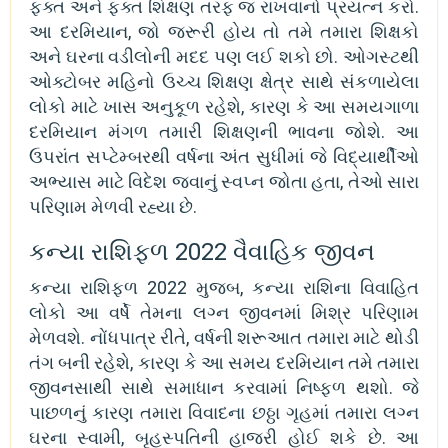
ફક્ત અને ફક્ત શિક્ષણ તરફ જ રાખવાનો પ્રયત્ન કરો.
આ દરમિયાન, જો જરૂરી હોય તો તમે તમારા શિક્ષકો
અને ઘરના વડીલોની મદદ પણ લઈ શકો છો. ઓગસ્ટથી
ઓક્ટોબર મહિનો ઉચ્ચ શિક્ષણ ક્ષેત્ર સાથે સંકળાયેલા
લોકો માટે ખાસ અનુકૂળ રહેશે, કારણ કે આ સમયગાળા
દરમિયાન મંગળ તમારી શિક્ષણની ભાવના જોશે. આ
ઉપરાંત સપ્ટેમ્બરથી વર્ષના અંત સુધીમાં જે વિદ્યાર્થીઓ
અભ્યાસ માટે વિદેશ જવાનું સ્વપ્ન જોતા હતા, તેઓ સારા
પરિણામ મેળવી રહ્યા છે.
કન્યા રાશિફળ 2022 વૈવાહિક જીવન
કન્યા રાશિફળ 2022 મુજબ, કન્યા રાશિના વિવાહિત
લોકો આ વર્ષે તેમના લગ્ન જીવનમાં મિશ્ર પરિણામ
મેળવશે. નોંધપાત્ર રીતે, વર્ષની શરૂઆત તમારા માટે થોડી
તંગ બની રહેશે, કારણ કે આ સમય દરમિયાન તમે તમારા
જીવનસાથી સાથે સમાધાન કરવામાં નિષ્ફળ થશો. જે
પાછળનું કારણ તમારા વિવાદના છઠ્ઠા ગૃહમાં તમારા લગ્ન
ઘરના સ્વામી, બૃહસ્પતિની હાજરી હોઈ શકે છે. આ