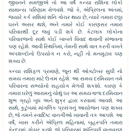
જીવનને સમજીએ તો આ વર્ષે કન્યા રાશિના લોકો
સામાન્ય પરિણામ મેળવશે. જો કે, એપ્રિલના અંતમાં,
જ્યારે કર્ક રાશિમાં શનિ ગોચર થાય છે, ત્યારે તમારા છઠ્ઠા
ઘરને અસર થશે, અને તમારે કોઈ કારણસર તમારા
પરિવારથી દૂર જવું પડી શકે છે. કેટલાક લોકોના
પરિવારજનો સાથે કોઈ બાબતે વિવાદ થવાની સંભાવના
પણ રહેશે. આવી સ્થિતિમાં, તેમની સાથે વાત કરતી વખતે
અપશબ્દોનો ઉપયોગ ન કરો, નહીં તો મનમુટાવ પણ
શક્ય છે.
કન્યા રાશિફળ પ્રમાણે, જૂન થી ઓક્ટોબર સુધી નો
સમય તમારા માટે ઉત્તમ રહેશે. આ સમય દરમિયાન તમે
પરિવારના સભ્યોનો સહયોગ મેળવી શકશો. કારણ કે
તમારા ઘરેલું આરામનું ચોથું ઘર આ સમયગાળા દરમિયાન
શુભ ગ્રહો બુધ અને શુક્ર દ્વારા કરવામાં આવશે. આ
સાથે, કુટુંબમાં માંગલિક પ્રસંગનું આયોજન પણ શક્ય
છે, જે તમને સ્વાદિષ્ટ વાનગીઓ ખાવાની તક આપશે. આ
વર્ષે, ખાસ કરીને એપ્રિલ મહિનામાં, બૃહસ્પતિ તમારા
કેન્દ્રમાં ગોચર કરશે, જે પરિવારમાં શાંતિપૂર્ણ વાતાવરણ