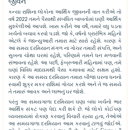
જીવન
કન્યા રાશિના લોકોના આર્થિક જીવનની વાત કરીએ તો
વર્ષ 2022 તમને પૈસાથી સંબંધિત બાબતોમાં ઘણી આર્થિક
મુશ્કેલીઓ આપશે. ખાસ કરીને આ વર્ષે, તમારે વધુ પડતા
ખર્ચનો બચાવ કરવો પડશે. જો કે, વર્ષનો પ્રારંભિક મહિનો
એટલે કે જાન્યુઆરી તમારા માટે સારો રહેશે. કારણ કે
આ સમય દરમિયાન મંગળ ના ગોચર તમારી સંપત્તિ, અને
સુખના ચોથા ઘરમાં રહેશે, પરિણામે તમને ધન મળવાની
સંભાવના રહેશે. આ પછી, ફેબ્રુઆરી મહિનામાં પણ, તમે
ઘણાં વિવિધ માધ્યમથી પૈસા કમાવવા માટે સક્ષમ હશો.
કારણ કે આ સમય દરમિયાન તમારા બીજા ઘરના ધનનો
સ્વામી શુક્ર મકર રાશિમાં ગોચર કરશે અને તે જ સમયે
તે તમારું આવક અને લાભનું ઘર જોશે.
પરંતુ આ સમયગાળા દરમિયાન ઘણા બધા ખર્ચનો ભાર
આર્થિક સંકટ પણ પેદા કરી શકે છે. જે લોકો કોઈપણ
વ્યવસાયમાં રોકાણ કરવાનું વિચારી રહ્યા હતા, તેઓએ
આ સમયગાળા દરમિયાન આમ કરવાનું ટાળવું જોઈએ.