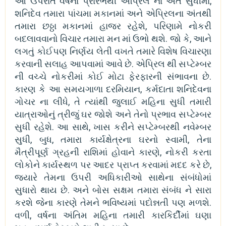
આ ઉપરાંત વર્ષના પ્રારંભથી એપ્રિલ ના અંત સુધીમાં,
શનિદેવ તમારા પાંચમા મકાનમાં અને એપ્રિલના અંતથી
તમારા છઠ્ઠા મકાનમાં હાજર રહેશે, પરિણામે નોકરી
બદલાવવાનો વિચાર તમારા મન માં ઉભો થશે. જો કે, આને
લગતું કોઈપણ નિર્ણય લેતી વખતે તમારે વિશેષ વિચારણા
કરવાની સલાહ આપવામાં આવે છે. એપ્રિલ થી સપ્ટેમ્બર
ની વચ્ચે નોકરીમાં કોઈ મોટા ફેરફારની સંભાવના છે.
કારણ કે આ સમયગાળા દરમિયાન, કર્મદાતા શનિદેવના
ગોચર ના લીધે, તે ત્યાંથી જુલાઈ મહિના સુધી તમારી
યાત્રાઓનું ત્રીજું ઘર જોશે અને તેનો પ્રભાવ સપ્ટેમ્બર
સુધી રહેશે. આ સાથે, ખાસ કરીને સપ્ટેમ્બરથી નવેમ્બર
સુધી, બુધ, તમારા કાર્યક્ષેત્રના ઘરનો સ્વામી, તેના
મૈત્રીપૂર્ણ ગ્રહની રાશિમાં હોવાને કારણે, નોકરી કરતા
લોકોને કાર્યસ્થળ પર આદર પ્રાપ્ત કરવામાં મદદ કરે છે,
જ્યારે તેમના ઉપરી અધિકારીઓ સાથેના સંબંધોમાં
સુધારો થાય છે. અને બોસ સક્ષમ તમારા સંબંધ ને સારા
કરશે જેના કારણે તેમને ભવિષ્યમાં પદોન્નતી પણ મળશે.
વળી, વર્ષના અંતિમ મહિના તમારી કારકિર્દીમાં ઘણા