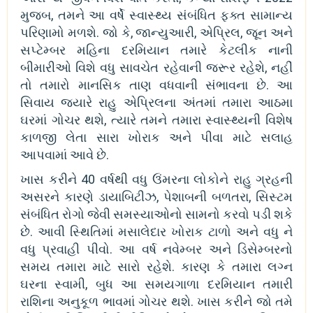
મુજબ, તમને આ વર્ષે સ્વાસ્થ્ય સંબંધિત ફક્ત સામાન્ય
પરિણામો મળશે. જો કે, જાન્યુઆરી, એપ્રિલ, જૂન અને
સપ્ટેમ્બર મહિના દરમિયાન તમારે કેટલીક નાની
બીમારીઓ વિશે વધુ સાવચેત રહેવાની જરૂર રહેશે, નહીં
તો તમારો માનસિક તાણ વધવાની સંભાવના છે. આ
સિવાય જ્યારે રાહુ એપ્રિલના અંતમાં તમારા આઠમા
ઘરમાં ગોચર થશે, ત્યારે તમને તમારા સ્વાસ્થ્યની વિશેષ
કાળજી લેતા સારા ખોરાક અને પીવા માટે સલાહ
આપવામાં આવે છે.
ખાસ કરીને 40 વર્ષથી વધુ ઉંમરના લોકોને રાહુ ગ્રહની
અસરને કારણે ડાયાબિટીઝ, પેશાબની બળતરા, સિસ્ટમ
સંબંધિત રોગો જેવી સમસ્યાઓનો સામનો કરવો પડી શકે
છે. આવી સ્થિતિમાં મસાલેદાર ખોરાક ટાળો અને વધુ ને
વધુ પ્રવાહી પીવો. આ વર્ષ નવેમ્બર અને ડિસેમ્બરનો
સમય તમારા માટે સારો રહેશે. કારણ કે તમારા લગ્ન
ઘરના સ્વામી, બુધ આ સમયગાળા દરમિયાન તમારી
રાશિના અનુકૂળ ભાવમાં ગોચર થશે. ખાસ કરીને જો તમે