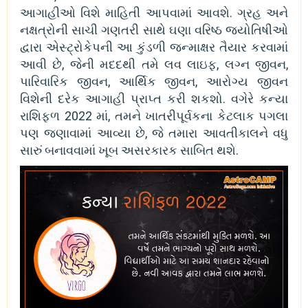
આગાહીઓ વિશે માહિતી આપવામાં આવશે. ગ્રહ અને
નક્ષત્રોની સાચી ગણતરી સાથે ઘણા વરિષ્ઠ જ્યોતિષીઓ
દ્વારા એસ્ટ્રોકેપની આ કુંડળી જન્માક્ષર તૈયાર કરવામાં
આવી છે, જેની મદદથી તમે લવ લાઇફ, લગ્ન જીવન,
પારિવારિક જીવન, આર્થિક જીવન, આરોગ્ય જીવન
વિશેની દરેક આગાહી પ્રાપ્ત કરી શકશો. વગેરે કન્યા
રાશિફળ 2022 માં, તમને ખાતરીપૂર્વકના કેટલાક પગલા
પણ જણાવામાં આવ્યા છે, જે તમારા આવતીકાલને વધુ
સારું બનાવવામાં ખૂબ અસરકારક સાબિત થશે.