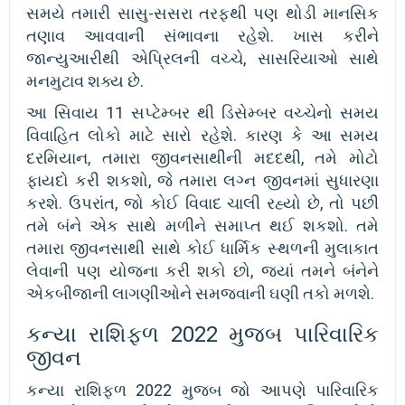
સમયે તમારી સાસુ-સસરા તરફથી પણ થોડી માનસિક
તણાવ આવવાની સંભાવના રહેશે. ખાસ કરીને
જાન્યુઆરીથી એપ્રિલની વચ્ચે, સાસરિયાઓ સાથે
મનમુટાવ શક્ય છે.
આ સિવાય 11 સપ્ટેમ્બર થી ડિસેમ્બર વચ્ચેનો સમય
વિવાહિત લોકો માટે સારો રહેશે. કારણ કે આ સમય
દરમિયાન, તમારા જીવનસાથીની મદદથી, તમે મોટો
ફાયદો કરી શકશો, જે તમારા લગ્ન જીવનમાં સુધારણા
કરશે. ઉપરાંત, જો કોઈ વિવાદ ચાલી રહ્યો છે, તો પછી
તમે બંને એક સાથે મળીને સમાપ્ત થઈ શકશો. તમે
તમારા જીવનસાથી સાથે કોઈ ધાર્મિક સ્થળની મુલાકાત
લેવાની પણ યોજના કરી શકો છો, જ્યાં તમને બંનેને
એકબીજાની લાગણીઓને સમજવાની ઘણી તકો મળશે.
કન્યા રાશિફળ 2022 મુજબ પારિવારિક
જીવન
કન્યા રાશિફળ 2022 મુજબ જો આપણે પારિવારિક