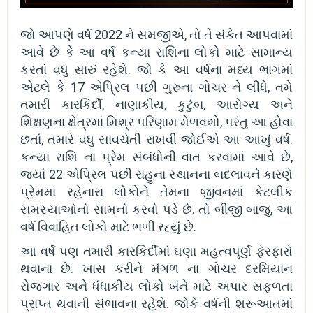
જો આપણે વર્ષ 2022 ને સમજીએ, તો તે સંકેત આપવામાં
આવે છે કે આ વર્ષ કન્યા રાશિના લોકો માટે સામાન્ય
કરતાં વધુ સારું રહેશે. જો કે આ વર્ષના મધ્ય ભાગમાં
એટલે કે 17 એપ્રિલ પછી ગુરુના ગોચર ને લીધે, તમે
તમારી કારકિર્દી, નાણાકીય, કુટુંબ, આરોગ્ય અને
શિક્ષણના ક્ષેત્રમાં મિશ્ર પરિણામ મેળવશો, પરંતુ આ હોવા
છતાં, તમારે વધુ સાવચેતી રાખવી જોઈએ આ આખું વર્ષ.
કન્યા રાશિ ના પ્રેમ સંબંધોની વાત કરવામાં આવે છે,
જ્યાં 22 એપ્રિલ પછી રાહુના સ્થાનના બદલાવને કારણે
પ્રેમમાં રહેનારા લોકોને તેમના જીવનમાં કેટલીક
સમસ્યાઓનો સામનો કરવો પડે છે. તો બીજી બાજુ, આ
વર્ષ વિવાહિત લોકો માટે ભળી રહ્યું છે.
આ વર્ષે પણ તમારી કારકિર્દીમાં ઘણા મહત્વપૂર્ણ ફેરફારો
થવાના છે. ખાસ કરીને મંગળ ના ગોચર દરમિયાન
રોજગાર અને ધંધાકીય લોકો બંને માટે અપાર સફળતા
પ્રાપ્ત થવાની સંભાવના રહેશે. જોકે વર્ષની શરૂઆતમાં