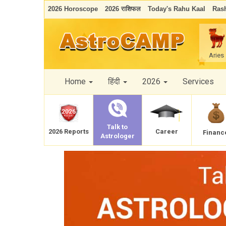
2026 Horoscope
2026 राशिफल
Today's Rahu Kaal
Rash
Aries
Home
हिंदी
2026
Services
Talk to
Career
2026 Reports
Financ
Astrologer