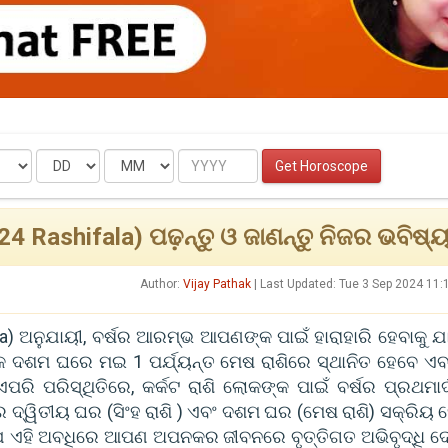
Date
Month
Year
Get Horoscope
4 Rashifala) ପଢ଼ନ୍ତୁ ଓ ଜାଣନ୍ତୁ ନିଜର ଭବିଷ୍ୟ
Author:
Vijay Pathak
| Last Updated: Tue 3 Sep 2024 11
a) ଅନୁଯାୟୀ, ବର୍ଷର ଆରମ୍ଭ ଆପଣଙ୍କ ପାଇଁ ହାରାହାରି ହେବାକୁ ଯା
୍କ ଦଶମ ଘରେ ମଇ 1 ପର୍ଯ୍ୟନ୍ତ ମେଷ ରାଶିରେ ସ୍ଥାନିତ ହେବେ ଏବ
ରି ପରିସ୍ଥିତିରେ, କର୍କଟ ରାଶି ଲୋକଙ୍କ ପାଇଁ ବର୍ଷର ପ୍ରଥମାର୍
ଦ୍ୱିତୀୟ ଘର (ସିଂହ ରାଶି ) ଏବଂ ଦଶମ ଘର (ମେଷ ରାଶି) ସକ୍ରିୟ ହ
ଯେ ଏହି ଅବଧିରେ ଆପଣ ଅପନକର ଜୀବନରେ ବୃତ୍ତିଗତ ଅଭିବୃଦ୍ଧି ଦେ