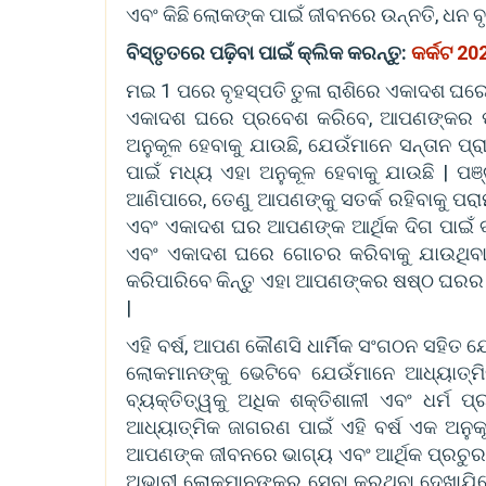
ଏବଂ କିଛି ଲୋକଙ୍କ ପାଇଁ ଜୀବନରେ ଉନ୍ନତି, ଧନ ବୃ
ବିସ୍ତୃତରେ ପଢ଼ିବା ପାଇଁ କ୍ଲିକ କରନ୍ତୁ:
କର୍କଟ 20
ମଇ 1 ପରେ ବୃହସ୍ପତି ତୁଳା ରାଶିରେ ଏକାଦଶ ଘର
ଏକାଦଶ ଘରେ ପ୍ରବେଶ କରିବେ, ଆପଣଙ୍କର ପଞ୍ଚ
ଅନୁକୂଳ ହେବାକୁ ଯାଉଛି, ଯେଉଁମାନେ ସନ୍ତାନ ପ୍ର
ପାଇଁ ମଧ୍ୟ ଏହା ଅନୁକୂଳ ହେବାକୁ ଯାଉଛି | ପ
ଆଣିପାରେ, ତେଣୁ ଆପଣଙ୍କୁ ସତର୍କ ରହିବାକୁ ପରା
ଏବଂ ଏକାଦଶ ଘର ଆପଣଙ୍କ ଆର୍ଥିକ ଦିଗ ପାଇଁ 
ଏବଂ ଏକାଦଶ ଘରେ ଗୋଚର କରିବାକୁ ଯାଉଥିବାରୁ
କରିପାରିବେ କିନ୍ତୁ ଏହା ଆପଣଙ୍କର ଷଷ୍ଠ ଘରର
|
ଏହି ବର୍ଷ, ଆପଣ କୌଣସି ଧାର୍ମିକ ସଂଗଠନ ସହିତ
ଲୋକମାନଙ୍କୁ ଭେଟିବେ ଯେଉଁମାନେ ଆଧ୍ୟାତ୍ମ
ବ୍ୟକ୍ତିତ୍ୱକୁ ଅଧିକ ଶକ୍ତିଶାଳୀ ଏବଂ ଧର୍ମ ପ
ଆଧ୍ୟାତ୍ମିକ ଜାଗରଣ ପାଇଁ ଏହି ବର୍ଷ ଏକ ଅନୁକୂଳ 
ଆପଣଙ୍କ ଜୀବନରେ ଭାଗ୍ୟ ଏବଂ ଆର୍ଥିକ ପ୍ରଚୁରତା
ଅଭାବୀ ଲୋକମାନଙ୍କର ସେବା କରୁଥିବା ଦେଖାଯ