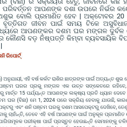
ଘର (ବିଛା) ର ସକ୍ରିୟତା ହେତୁ, ଜୀବନରେ କିଛି ହ
ଏହି ପରିବର୍ତ୍ତନ ଆପଣଙ୍କ ଦଶା ଉପରେ ନିର୍ଭର କର
ଅଶୁଭ ବୋଲି ପ୍ରମାଣିତ ହେବ | ଅକ୍ଟୋବର 20 
କ ବୃତ୍ତିଗତ ଜୀବନ ପାଇଁ ସମୟ ଟିକେ ଅସୁବିଧ
 ମଧ୍ୟରେ ଆପଣଙ୍କର ଦଶମ ଘର ମଙ୍ଗଳ ଦୁର୍ବଳ
କୌଣସି ବଡ଼ ନିଷ୍ପତ୍ତି କିମ୍ବା ବ୍ୟବସାୟିକ ବି
|
ନି ରିପୋର୍ଟ୍
 ଅନୁଯାୟୀ, ଏହି ବର୍ଷ କର୍କଟ ରାଶିର ଛାତ୍ରଙ୍କ ପାଇଁ ଅତ୍ୟନ୍ତ ଶୁଭ 
ପଞ୍ଚମ ଘରର ପ୍ରଭୁ ମଙ୍ଗଳ ଏକ ଉଚ୍ଚ ସଙ୍କେତରେ ରହିବେ,
 ମାର୍ଚ୍ଚ 15 ପର୍ଯ୍ୟନ୍ତ ଆପଣଙ୍କ ଲକ୍ଷ୍ୟ ପ୍ରତି ଧ୍ୟାନ ଦେବେ 
୍ଚମ ଘର (ବିଛା) ମେ 1, 2024 ପରେ ସକ୍ରିୟ ହେବାକୁ ଯାଉଛି, କାର
୍ଟରୁ ଏବଂ ଶନି ପଞ୍ଚମ ଘରକୁ ଦଶମ ଆସପେକ୍ଟରୁ ଦେଖିବେ, ତେଣୁ
 ଚାହାଁନ୍ତି, ତେବେ ଏହି ବର୍ଷ ଆପଣଙ୍କ ପାଇଁ ଅନୁକୂଳ ପ୍ରମାଣିତ 
ଗିତାମୂଳକ ପରୀକ୍ଷା ପାଇଁ ପ୍ରସ୍ତୁତ ହେଉଛନ୍ତି ସେମାନଙ୍କୁ ଚଳିତ