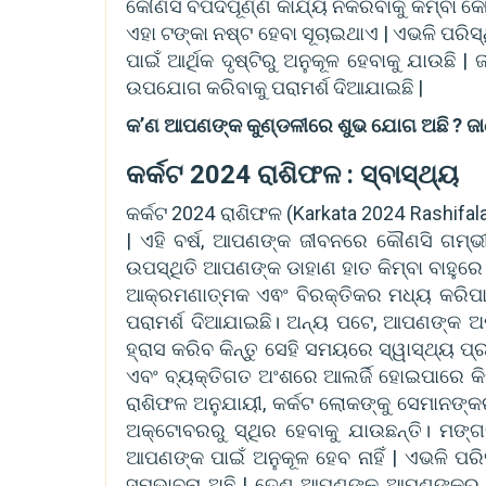
କୌଣସି ବିପଦପୂର୍ଣ୍ଣ କାର୍ଯ୍ୟ ନକରିବାକୁ କିମ୍ବା 
ଏହା ଟଙ୍କା ନଷ୍ଟ ହେବା ସୂଚାଇଥାଏ | ଏଭଳି ପରିସ୍
ପାଇଁ ଆର୍ଥିକ ଦୃଷ୍ଟିରୁ ଅନୁକୂଳ ହେବାକୁ ଯାଉଛି 
ଉପଯୋଗ କରିବାକୁ ପରାମର୍ଶ ଦିଆଯାଇଛି |
କ’ଣ ଆପଣଙ୍କ କୁଣ୍ଡଳୀରେ ଶୁଭ ଯୋଗ ଅଛି ? ଜାଣି
କର୍କଟ 2024 ରାଶିଫଳ : ସ୍ବାସ୍ଥ୍ୟ
କର୍କଟ 2024 ରାଶିଫଳ (Karkata 2024 Rashifala)
| ଏହି ବର୍ଷ, ଆପଣଙ୍କ ଜୀବନରେ କୌଣସି ଗମ୍ଭୀର
ଉପସ୍ଥିତି ଆପଣଙ୍କ ଡାହାଣ ହାତ କିମ୍ବା ବାହୁରେ 
ଆକ୍ରମଣାତ୍ମକ ଏଵଂ ବିରକ୍ତିକର ମଧ୍ୟ କରିପାର
ପରାମର୍ଶ ଦିଆଯାଇଛି। ଅନ୍ୟ ପଟେ, ଆପଣଙ୍କ ଅଷ
ହ୍ରାସ କରିବ କିନ୍ତୁ ସେହି ସମୟରେ ସ୍ୱାସ୍ଥ୍ୟ ପ
ଏବଂ ବ୍ୟକ୍ତିଗତ ଅଂଶରେ ଆଲର୍ଜି ହୋଇପାରେ କିମ
ରାଶିଫଳ ଅନୁଯାୟୀ, କର୍କଟ ଲୋକଙ୍କୁ ସେମାନଙ୍କର
ଅକ୍ଟୋବରରୁ ସ୍ଥିର ହେବାକୁ ଯାଉଛନ୍ତି। ମ
ଆପଣଙ୍କ ପାଇଁ ଅନୁକୂଳ ହେବ ନାହିଁ | ଏଭଳି 
ସମ୍ଭାବନା ଅଛି | ତେଣୁ ଆପଣଙ୍କୁ ଆପଣଙ୍କର ଭା