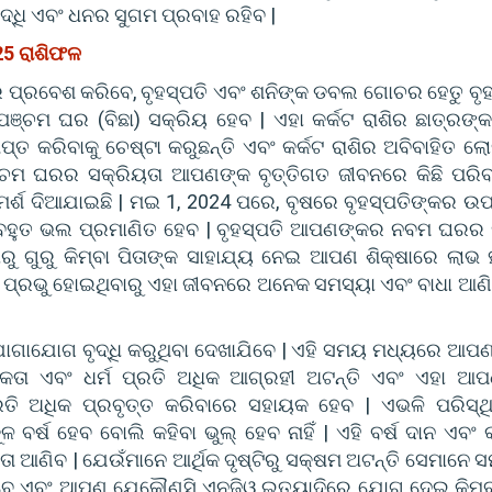
ଦ୍ଧି ଏବଂ ଧନର ସୁଗମ ପ୍ରବାହ ରହିବ |
25 ରାଶିଫଳ
େ ପ୍ରବେଶ କରିବେ, ବୃହସ୍ପତି ଏବଂ ଶନିଙ୍କ ଡବଲ ଗୋଚର ହେତୁ ବୃହ
ମ ଘର (ବିଛା) ସକ୍ରିୟ ହେବ | ଏହା କର୍କଟ ରାଶିର ଛାତ୍ରଙ୍କ
ାପ୍ତ କରିବାକୁ ଚେଷ୍ଟା କରୁଛନ୍ତି ଏବଂ କର୍କଟ ରାଶିର ଅବିବାହିତ ଲ
ଞ୍ଚମ ଘରର ସକ୍ରିୟତା ଆପଣଙ୍କ ବୃତ୍ତିଗତ ଜୀବନରେ କିଛି ପରିବର
ମର୍ଶ ଦିଆଯାଇଛି | ମଇ 1, 2024 ପରେ, ବୃଷରେ ବୃହସ୍ପତିଙ୍କର ଉପସ
ବହୁତ ଭଲ ପ୍ରମାଣିତ ହେବ | ବୃହସ୍ପତି ଆପଣଙ୍କର ନବମ ଘରର 
 ଗୁରୁ କିମ୍ବା ପିତାଙ୍କ ସାହାଯ୍ୟ ନେଇ ଆପଣ ଶିକ୍ଷାରେ ଲାଭ
 ପ୍ରଭୁ ହୋଇଥିବାରୁ ଏହା ଜୀବନରେ ଅନେକ ସମସ୍ୟା ଏବଂ ବାଧା ଆଣ
 ଯୋଗାଯୋଗ ବୃଦ୍ଧି କରୁଥିବା ଦେଖାଯିବେ | ଏହି ସମୟ ମଧ୍ୟରେ ଆପଣ
ିକତା ଏବଂ ଧର୍ମ ପ୍ରତି ଅଧିକ ଆଗ୍ରହୀ ଅଟନ୍ତି ଏବଂ ଏହା ଆ
୍ରତି ଅଧିକ ପ୍ରବୃତ୍ତ କରିବାରେ ସହାୟକ ହେବ | ଏଭଳି ପରିସ୍ଥି
ବର୍ଷ ହେବ ବୋଲି କହିବା ଭୁଲ୍ ହେବ ନାହିଁ | ଏହି ବର୍ଷ ଦାନ ଏବଂ କା
 ଆଣିବ | ଯେଉଁମାନେ ଆର୍ଥିକ ଦୃଷ୍ଟିରୁ ସକ୍ଷମ ଅଟନ୍ତି ସେମାନେ 
ିବେ ଏବଂ ଆପଣ ଯେକୌଣସି ଏନଜିଓ ଇତ୍ୟାଦିରେ ଯୋଗ ଦେଇ କିମ୍