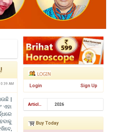
!
:10:39 AM
Login
Sign Up
ଉଛି |
Articles
2026
ଂ ଏହା
ଦ୍ଧରେ
େବାକୁ
Buy Today
ଖିବେ,