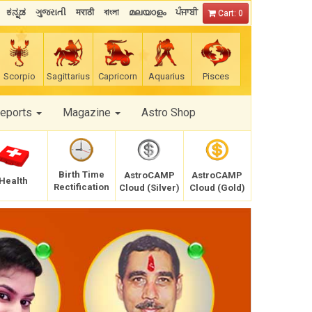
ಕನ್ನಡ
ગુજરાતી
मराठी
বাংলা
മലയാളം
ਪੰਜਾਬੀ
Cart: 0
Scorpio
Sagittarius
Capricorn
Aquarius
Pisces
Reports
Magazine
Astro Shop
Birth Time
AstroCAMP
AstroCAMP
Health
Rectification
Cloud (Silver)
Cloud (Gold)