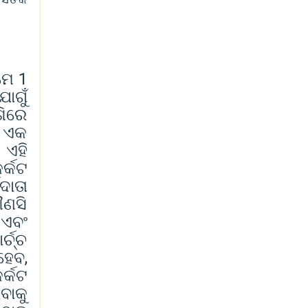
ମେ 1
ୋଗୁଁ
ଶିରେ
ା ଏକ
 ଏହି
ର୍କଟ
ଦାତା
ୌଣସି
 ଏବଂ
୍ଚ୍ଚ
ହେବ,
ର୍କଟ
ବାକୁ