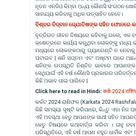
ନୂତନ ଏନଜିଓ କିମ୍ବା ଅନ୍ୟ କୌଣସି ସଂଗଠନ ଖୋଲି
ସାହାଯ୍ୟ କରିବାକୁ ଅଧିକ ଉତ୍ସାହିତ ହେବେ।
ବିଶ୍ବର ବିଦ୍ବାନ ଜ୍ଯୋତିଷଙ୍କ ସହିତ ଫୋନରେ କଥ
ବୃତ୍ତିଗତ ଜୀବନ ବିଷୟରେ କହିବାକୁ ଗଲେ, ଏକ ବଡ଼ 
କ୍ଷେତ୍ରରେ କାର୍ଯ୍ୟ କରୁଥିବା ଲୋକଙ୍କୁ ମଧ୍ୟ 
ମଧ୍ୟରେ ଲୋକଙ୍କଠାରୁ ଗ୍ୟାରେଣ୍ଟି ନ ନେବାକୁ
ଘଟାଇବ | ଶନି ସପ୍ତମ ଏବଂ ଅଷ୍ଟମ ଘରେ ଅଛନ୍ତ
ଶନିଙ୍କ ଉପସ୍ଥିତି ନିଶ୍ଚିତ ଭାବରେ ଆପଣଙ୍କ ଜ
ସେଥିପାଇଁ ଏହି ବର୍ଷ କୌଣସି ପ୍ରକାରର ପରିବର୍ତ୍
କିଛି ଅଭାବ ପାଇ ପାରିବେ |
Click here to read in Hindi:
कर्क 2024 राश
କର୍କଟ 2024 ରାଶିଫଳ (Karkata 2024 Rashi
କିଛି ସମସ୍ୟା ସୃଷ୍ଟି କରିପାରେ, କିନ୍ତୁ ଏହା ନିଜ
ଏହି ଅବସ୍ଥା ହେତୁ ଆପଣଙ୍କ ସାଥୀ ସହିତ ଆପଣଙ୍
କେତୁ ବିଷୟରେ କଥାବାର୍ତ୍ତା କରିବା । ରାହୁ 
ପରିସ୍ଥିତିରେ, ଏହି ବର୍ଷ ଆପଣ ବହୁତ ଧାର୍ମିକ ଏବଂ