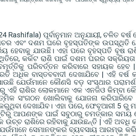
 Rashifala) ପୂର୍ବାନୁମାନ ଅନୁଯାୟୀ, ଚଳିତ ବର୍ଷ 
ୋଚର ଏବଂ ଦଶମ ଘରେ ବୃହସ୍ପତିଙ୍କ ଉପସ୍ଥିତି ଯ
ହେବାକୁ ଯାଉଛି। ଏହା ପରେ ବୃହସ୍ପତି ବୃଷ ରା
ଥିତିରେ, କର୍କଟ ରାଶି ପାଇଁ ଦଶମ ଘରର ସକ୍ରିୟତ
୍ତ୍ତିକୁ ପରିବର୍ତ୍ତନ କରିବାରେ ସହାୟକ ହେବ |
 ଅଧିକ ବାସ୍ତବବାଦୀ ଦେଖାଯିବେ | ଏହି ବର୍ଷ କ
ାଉଛି ଯେଉଁମାନେ କୌଣସି ବଡ଼ ସଂସ୍ଥାର ପରାମର୍ଶ
୍ଟିରୁ ଏହି ରାଶିର ଲୋକମାନେ ଏକ ଏନଜିଓ କିମ୍ବା କ
ତ୍ମିକ ସଂଗଠନ ଖୋଲିବାକୁ ଯୋଜନା କରିପାରିବେ
କରୁଥିବା ଦେଖାଯିବ। ଏହା ପରେ, ଫେବୃଆରୀ 5 ରୁ ମାର
ଷ୍ଟିରୁ ଆପଣଙ୍କ ପାଇଁ ସବୁଠାରୁ ଚମତ୍କାର ସମୟ 
୍ଚ ରାଶିରେ ରହିବାକୁ ଯାଉଛନ୍ତି | ଏହି ଅବଧି କ
 ଯେଉଁମାନେ ସେମାନଙ୍କର ବ୍ୟବସାୟ ଆରମ୍ଭ କରି