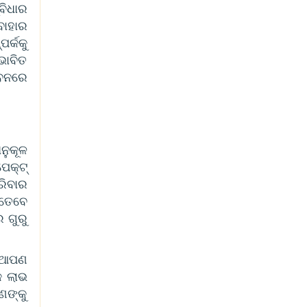
ବିଧାର
ବାହାର
୍କକୁ
ଭାବିତ
ୀବନରେ
ନୁକୂଳ
େକ୍ଟ୍
ରିବାର
 ତେବେ
 ଗୁରୁ
, ଆପଣ
କ ଲାଭ
ଣଙ୍କୁ