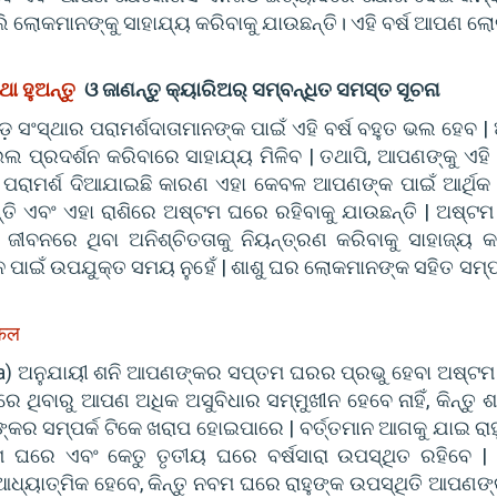
 ଲୋକମାନଙ୍କୁ ସାହାଯ୍ୟ କରିବାକୁ ଯାଉଛନ୍ତି। ଏହି ବର୍ଷ ଆପଣ ଲୋ
ା ହୁଅନ୍ତୁ
ଓ ଜାଣନ୍ତୁ କ୍ୟାରିଅର୍ ସମ୍ବନ୍ଧିତ ସମସ୍ତ ସୂଚନା
ସଂସ୍ଥାର ପରାମର୍ଶଦାତାମାନଙ୍କ ପାଇଁ ଏହି ବର୍ଷ ବହୁତ ଭଲ ହେବ | ଆ
ଭଲ ପ୍ରଦର୍ଶନ କରିବାରେ ସାହାଯ୍ୟ ମିଳିବ | ତଥାପି, ଆପଣଙ୍କୁ ଏହ
 ପରାମର୍ଶ ଦିଆଯାଇଛି କାରଣ ଏହା କେବଳ ଆପଣଙ୍କ ପାଇଁ ଆର୍ଥିକ 
ି ଏବଂ ଏହା ରାଶିରେ ଅଷ୍ଟମ ଘରେ ରହିବାକୁ ଯାଉଛନ୍ତି | ଅଷ୍ଟ
ୀବନରେ ଥିବା ଅନିଶ୍ଚିତତାକୁ ନିୟନ୍ତ୍ରଣ କରିବାକୁ ସାହାଜ୍ୟ କ
ତନ ପାଇଁ ଉପଯୁକ୍ତ ସମୟ ନୁହେଁ | ଶାଶୁ ଘର ଲୋକମାନଙ୍କ ସହିତ ସମ୍ପ
िफल
fala) ଅନୁଯାୟୀ ଶନି ଆପଣଙ୍କର ସପ୍ତମ ଘରର ପ୍ରଭୁ ହେବା ଅଷ୍ଟ
 ଘରେ ଥିବାରୁ ଆପଣ ଅଧିକ ଅସୁବିଧାର ସମ୍ମୁଖୀନ ହେବେ ନାହିଁ, କିନ୍ତୁ 
କର ସମ୍ପର୍କ ଟିକେ ଖରାପ ହୋଇପାରେ | ବର୍ତ୍ତମାନ ଆଗକୁ ଯାଇ ରାହ
ନବମ ଘରେ ଏବଂ କେତୁ ତୃତୀୟ ଘରେ ବର୍ଷସାରା ଉପସ୍ଥିତ ରହିବେ |
 ଆଧ୍ୟାତ୍ମିକ ହେବେ, କିନ୍ତୁ ନବମ ଘରେ ରାହୁଙ୍କ ଉପସ୍ଥିତି ଆପଣଙ୍କ