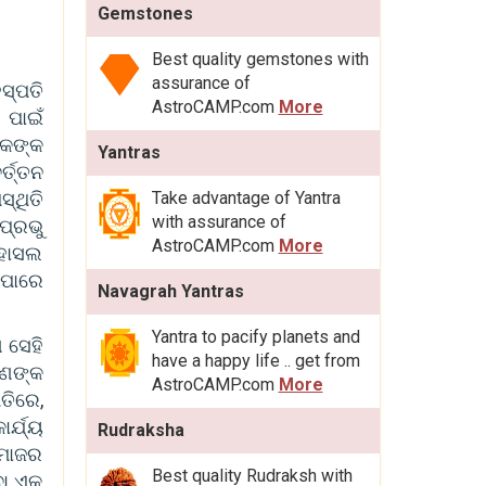
Gemstones
Best quality gemstones with
assurance of
ସ୍ପତି
AstroCAMP.com
More
 ପାଇଁ
ୋକଙ୍କ
Yantras
୍ତ୍ତନ
୍ଥିତି
Take advantage of Yantra
with assurance of
ପ୍ରଭୁ
AstroCAMP.com
More
 ହାସଲ
ିପାରେ
Navagrah Yantras
Yantra to pacify planets and
 ସେହି
have a happy life .. get from
ପଣଙ୍କ
AstroCAMP.com
More
ତିରେ,
ର୍ଯ୍ୟ
Rudraksha
ସମାଜର
Best quality Rudraksh with
ବା ଏକ