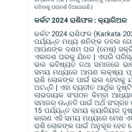
ରହିବାକୁ ପରାମର୍ଶ ଦିଆଯାଇଛି |
କର୍କଟ 2024 ରାଶିଫଳ : କ୍ୟାରିଅର
କର୍କଟ 2024 ରାଶିଫଳ (Karkata 2024
ପର୍ଯ୍ୟନ୍ତ ମଧ୍ୟ ଶନିଙ୍କ ଡବଲ ଗ
ଆପଣଙ୍କ ଦଶମ ଘର (ମେଷ) ସକ୍ରିୟ 
ଏକାଦଶ ଘରକୁ ଯିବେ | ଏପରି ପରିସ୍
ଭଲ ଭବିଷ୍ୟତ ତଥା ସମାଜରେ ଭାବମୂର
ସମୟ ମଧ୍ୟରେ ଆପଣ ଲକ୍ଷ୍ୟ ପ୍ରତି
ରାଶି ଲୋକଙ୍କ ପାଇଁ ଭଲ ହେବାକୁ ଯ
ଅଟନ୍ତି | ଏହା ବ୍ୟତୀତ ଆର୍ଥିକ ଦୃଷ
ଲାଭଦାୟକ ସଂଗଠନ କିମ୍ବା ଆଧ୍ୟା
ସମାଜର ଉନ୍ନତି ପାଇଁ ଅର୍ଥ ସଂଗ୍ରହ 
15 ପର୍ଯ୍ୟନ୍ତ ସମୟ କ୍ୟାରିୟର ଦୃ
କାରଣ ଏହି ସମୟ ମଧ୍ୟରେ ମେଶ ଏକ ଉଚ
ରାଶି ଲୋକଙ୍କ ପାଇଁ ଅନୁକୂଳ ହେବ