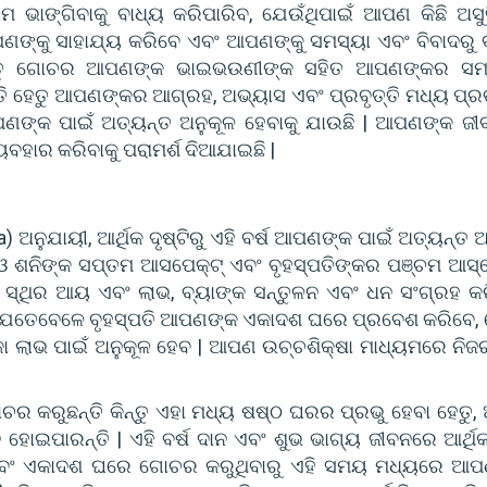
ୟମ ଭାଙ୍ଗିବାକୁ ବାଧ୍ୟ କରିପାରିବ, ଯେଉଁଥିପାଇଁ ଆପଣ କିଛି ଅସୁ
ଆପଣଙ୍କୁ ସାହାଯ୍ୟ କରିବେ ଏବଂ ଆପଣଙ୍କୁ ସମସ୍ୟା ଏବଂ ବିବାଦରୁ 
ତୁ ଗୋଚର ଆପଣଙ୍କ ଭାଇଭଉଣୀଙ୍କ ସହିତ ଆପଣଙ୍କର ସମ୍ପର
ଥିତି ହେତୁ ଆପଣଙ୍କର ଆଗ୍ରହ, ଅଭ୍ୟାସ ଏବଂ ପ୍ରବୃତ୍ତି ମଧ୍ୟ ପ୍ର
ଆପଣଙ୍କ ପାଇଁ ଅତ୍ୟନ୍ତ ଅନୁକୂଳ ହେବାକୁ ଯାଉଛି | ଆପଣଙ୍କ ଜ
ବହାର କରିବାକୁ ପରାମର୍ଶ ଦିଆଯାଇଛି |
ନ
) ଅନୁଯାୟୀ, ଆର୍ଥିକ ଦୃଷ୍ଟିରୁ ଏହି ବର୍ଷ ଆପଣଙ୍କ ପାଇଁ ଅତ୍ୟନ୍ତ ଅ
 ଶନିଙ୍କ ସପ୍ତମ ଆସପେକ୍ଟ୍ ଏବଂ ବୃହସ୍ପତିଙ୍କର ପଞ୍ଚମ ଆସ୍ପ
୍ଥିର ଆୟ ଏବଂ ଲାଭ, ବ୍ୟାଙ୍କ ସନ୍ତୁଳନ ଏବଂ ଧନ ସଂଗ୍ରହ କ
 ଯେତେବେଳେ ବୃହସ୍ପତି ଆପଣଙ୍କ ଏକାଦଶ ଘରେ ପ୍ରବେଶ କରିବେ,
 ଲାଭ ପାଇଁ ଅନୁକୂଳ ହେବ | ଆପଣ ଉଚ୍ଚଶିକ୍ଷା ମାଧ୍ୟମରେ ନିଜର
ର କରୁଛନ୍ତି କିନ୍ତୁ ଏହା ମଧ୍ୟ ଷଷ୍ଠ ଘରର ପ୍ରଭୁ ହେବା ହେତୁ
ନ ହୋଇପାରନ୍ତି | ଏହି ବର୍ଷ ଦାନ ଏବଂ ଶୁଭ ଭାଗ୍ୟ ଜୀବନରେ ଆର୍ଥି
ୁ ଏବଂ ଏକାଦଶ ଘରେ ଗୋଚର କରୁଥିବାରୁ ଏହି ସମୟ ମଧ୍ୟରେ ଆପ