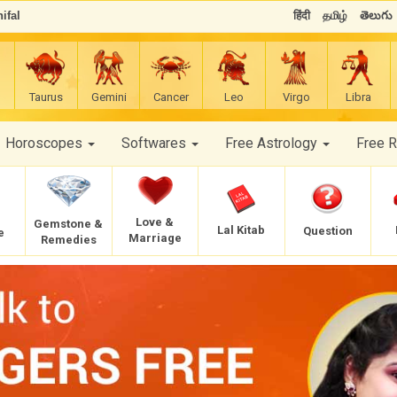
ifal
हिंदी
தமிழ்
తెలుగు
Taurus
Gemini
Cancer
Leo
Virgo
Libra
Horoscopes
Softwares
Free Astrology
Free 
Love &
Gemstone &
Lal Kitab
Question
e
Marriage
Remedies