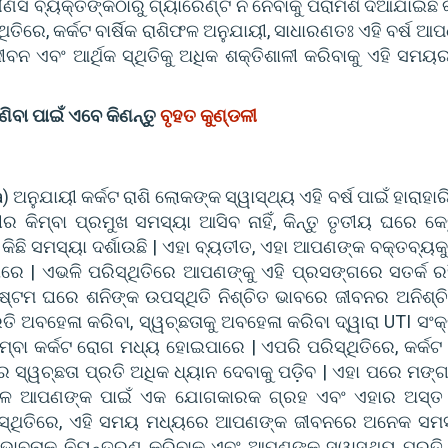
କୌଣସି ବ୍ୟକ୍ତିଙ୍କଠାରୁ ଗ୍ୟାରେଣ୍ଟି ନ ନେବାକୁ ପରାମର୍ଶ ଦିଆଯାଇଛ
ଥିତିରେ, କର୍କଟ ବାର୍ଷିକ ରାଶିଫଳ ଅନୁଯାୟୀ, ସାଧାରଣତଃ ଏହି ବର୍ଷ ଆ
| ଜୀବନ ଏବଂ ଆର୍ଥିକ ସ୍ଥିତିକୁ ଅଧିକ ଶକ୍ତିଶାଳୀ କରିବାକୁ ଏହି ସମ
ବା ପାଇଁ ଏବେ କିଣନ୍ତୁ
ବୃହତ କୁଣ୍ଡଳୀ
 ଅନୁଯାୟୀ କର୍କଟ ରାଶି ଲୋକଙ୍କ ସ୍ୱାସ୍ଥ୍ୟ ଏହି ବର୍ଷ ପାଇଁ ହାରାହା
 କିମ୍ବା ପ୍ରମୁଖ ସମସ୍ୟା ଆସିବ ନାହିଁ, କିନ୍ତୁ ତୃତୀୟ ଘରେ କେ
କିଛି ସମସ୍ୟା ଦର୍ଶାଉଛି | ଏହା ବ୍ୟତୀତ, ଏହା ଆପଣଙ୍କ ବକ୍ତବ୍ୟକୁ
େ | ଏଭଳି ପରିସ୍ଥିତିରେ ଆପଣଙ୍କୁ ଏହି ପ୍ରସଙ୍ଗରେ ସତର୍କ ରହ
୍ଟମ ଘରେ ଶନିଙ୍କ ଉପସ୍ଥିତି ନିଶ୍ଚିତ ଭାବରେ ଜୀବନର ଅନିଶ୍ଚି
୍ରତି ଅବହେଳା କରିବା, ସ୍ୱଚ୍ଛତାକୁ ଅବହେଳା କରିବା ଦ୍ୱାରା UTI ସଂ
୍ବା କର୍କଟ ରୋଗ ମଧ୍ୟ ହୋଇପାରେ | ଏପରି ପରିସ୍ଥିତିରେ, କର୍କଟ
 ସ୍ୱଚ୍ଛତା ପ୍ରତି ଅଧିକ ଧ୍ୟାନ ଦେବାକୁ ପଡ଼ିବ | ଏହା ପରେ ମଙ୍
ଙ୍ଗଳ ଆପଣଙ୍କ ପାଇଁ ଏକ ଯୋଗକାରକ ଗ୍ରହ ଏବଂ ଏହାର ଅସ୍ତ
ପରିସ୍ଥିତିରେ, ଏହି ସମୟ ମଧ୍ୟରେ ଆପଣଙ୍କ ଜୀବନରେ ଅନେକ ସମ
ବନାକୁ ନିୟନ୍ତ୍ରଣ କରିବାକୁ ଏବଂ ଆପଣଙ୍କ ସ୍ୱାସ୍ଥ୍ୟ ପ୍ରତି 