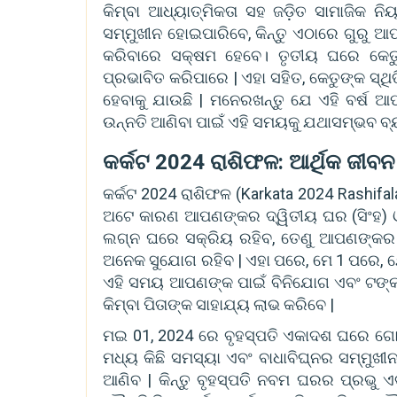
କିମ୍ବା ଆଧ୍ୟାତ୍ମିକତା ସହ ଜଡ଼ିତ ସାମାଜିକ ନି
ସମ୍ମୁଖୀନ ହୋଇପାରିବେ, କିନ୍ତୁ ଏଠାରେ ଗୁରୁ 
କରିବାରେ ସକ୍ଷମ ହେବେ। ତୃତୀୟ ଘରେ କେ
ପ୍ରଭାବିତ କରିପାରେ | ଏହା ସହିତ, କେତୁଙ୍କ ସ୍
ହେବାକୁ ଯାଉଛି | ମନେରଖନ୍ତୁ ଯେ ଏହି ବର୍ଷ 
ଉନ୍ନତି ଆଣିବା ପାଇଁ ଏହି ସମୟକୁ ଯଥାସମ୍ଭବ ବ୍ୟ
କର୍କଟ 2024 ରାଶିଫଳ: ଆର୍ଥିକ ଜୀବ
କର୍କଟ 2024 ରାଶିଫଳ (Karkata 2024 Rashifala
ଅଟେ କାରଣ ଆପଣଙ୍କର ଦ୍ୱିତୀୟ ଘର (ସିଂହ) ଓ
ଲଗ୍ନ ଘରେ ସକ୍ରିୟ ରହିବ, ତେଣୁ ଆପଣଙ୍କର ସ
ଅନେକ ସୁଯୋଗ ରହିବ | ଏହା ପରେ, ମେ 1 ପରେ,
ଏହି ସମୟ ଆପଣଙ୍କ ପାଇଁ ବିନିଯୋଗ ଏବଂ ଟଙ୍କା
କିମ୍ବା ପିତାଙ୍କ ସାହାଯ୍ୟ ଲାଭ କରିବେ |
ମଇ 01, 2024 ରେ ବୃହସ୍ପତି ଏକାଦଶ ଘରେ ଗୋଚ
ମଧ୍ୟ କିଛି ସମସ୍ୟା ଏବଂ ବାଧାବିଘ୍ନର ସମ୍ମୁଖୀ
ଆଣିବ | କିନ୍ତୁ ବୃହସ୍ପତି ନବମ ଘରର ପ୍ରଭ