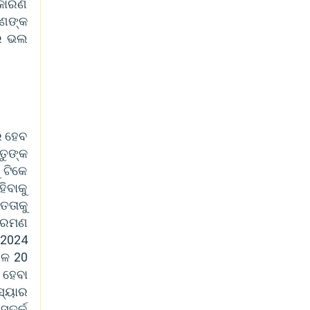
ି କାରଣ
ପଣଙ୍କ
ୟର ଭଲ
ରି ହେବ
ତୁଙ୍କ
 ଟିକେ
ିବାକୁ
ତତାକୁ
କ୍ରମଣ
 2024
ଗଳ 20
 ହେବା
ସ୍ୟାର
ସତର୍କ