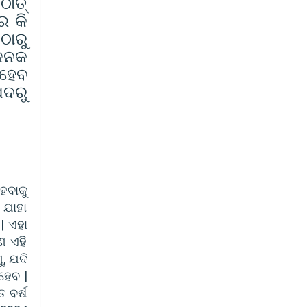
ଠାତ୍
େ କି
ଠାରୁ
ାଜନକ
 ହେବ
ପଦରୁ
ହେବାକୁ
 ଯାହା
| ଏହା
ଣ ଏହି
, ଯଦି
ହେବ |
 ବର୍ଷ