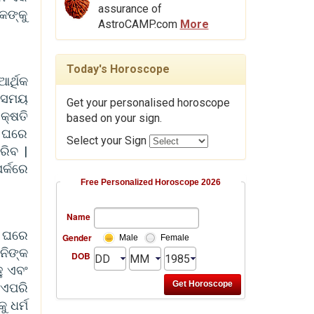
assurance of
କଙ୍କୁ
AstroCAMP.com
More
Today's Horoscope
ର୍ଥିକ
ି ସମୟ
Get your personalised horoscope
କ୍ଷତି
based on your sign.
ମ ଘରେ
Select your Sign
ରିବ |
ର୍କରେ
Free Personalized Horoscope 2026
Name
ମ ଘରେ
Gender
Male
Female
ଶନିଙ୍କ
DOB
ୁ ଏବଂ
 ଏପରି
ୁ ଧର୍ମ