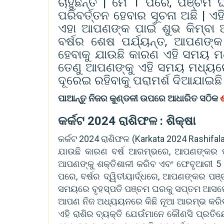
ଚାହୁଁଛନ୍ତି | ମେ 1 ପରେ, ପଞ୍ଚମ 
ପରିବର୍ତ୍ତନ ହେବାର ସୂଚନା ଅଛି | 
ଏହା ଆପଣଙ୍କ ପାଇଁ ଶୁଭ କିମ୍ବା 
ବର୍ଷର ଶେଷ ପର୍ଯ୍ୟନ୍ତ, ଆପଣଙ୍
ହେବାକୁ ଯାଉଛି କାରଣ ଏହି ସମୟ
ତେଣୁ ଆପଣଙ୍କୁ ଏହି ସମୟ ମଧ୍ୟରେ 
ଦୂରେଇ ରହିବାକୁ ପରାମର୍ଶ ଦିଆଯାଇଛି 
ପାଆନ୍ତୁ ନିଜର କୁଣ୍ଡଳୀ ଉପରେ ଆଧାରିତ ସଠିକ
ଶ
କର୍କଟ 2024 ରାଶିଫଳ : ଶିକ୍ଷା
କର୍କଟ 2024 ରାଶିଫଳ (Karkata 2024 Rashifala)
ଯାଉଛି କାରଣ ବର୍ଷ ଆରମ୍ଭରେ, ଆପଣଙ୍କର 
ଆପଣଙ୍କୁ ଶକ୍ତିଶାଳୀ କରିବ ଏବଂ ଫେବୃଆରୀ 5 ରୁ
ପରେ, ବର୍ଷର ଦ୍ୱିତୀୟାର୍ଦ୍ଧରେ, ଆପଣଙ୍କର ପଞ
ସମୟରେ ବୃହସ୍ପତି ପଞ୍ଚମ ଘରକୁ ସପ୍ତମ ଆସପେକ
ଆପଣ ନିଜ ଅଧ୍ୟୟନରେ କିଛି ନୂଆ ଆରମ୍ଭ କରିବାକୁ
ଏହି ରାଶିର ବ୍ୟକ୍ତି ଯେଉଁମାନେ କୌଣସି ପ୍ରତିଯୋ