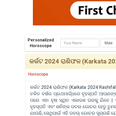
Personalized
Name
Horoscope
କର୍କଟ 2024 ରାଶିଫଳ (Karkata 202
Horoscope
କର୍କଟ 2024 ରାଶିଫଳ (Karkata 2024 Rashifal
ଚଳିତ ବର୍ଷର ପ୍ରଥମାର୍ଦ୍ଧରେ ବୃହସ୍ପତି ଆପଣଙ
ପରେ ଏହା ବୃଷ ସ୍ଥିତ ଏକାଦଶ ଘରକୁ ଯିବେ | ଏପ
ବୃହସ୍ପତି ଏବଂ ଶନିଙ୍କ ଡବଲ ଗୋଚର ହେତୁ ତୁମର 
ଯାଉଛି, ସେଥିପାଇଁ ଏହି ଡବଲ୍ ଗୋଚର ସୂଚାଉଛି 