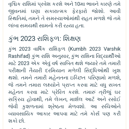
વૃશ્ચિક રાશિમાં પ્રવેશ કરશે અને 10મા ભાવને કારણે તમે
જીવનમાં ઘણા સકારાત્મક ફેરફારો જોશો. આવી
સ્થિતિમાં, તમને તે સમસ્યાઓમાંથી રાહત મળશે જે તમે
લાંબા સમયથી સામનો કરી રહ્યા હતા.
કુંભ 2023 રાશિફળ: શિક્ષણ
કુંભ 2023 વાર્ષિક રાશિફળ (Kumbh 2023 Varshik
Rashifad) કુંભ રાશિ અનુસાર, કુંભ રાશિના વિદ્યાર્થીઓ
માટે 2023 એક એવું વર્ષ સાબિત થશે જ્યારે તમે તમારી
પરીક્ષાની તૈયારી દરમિયાન મળેલી સિદ્ધિઓથી ખુશ
થશો. તમને તમારી મહેનતના ઇચ્છિત પરિણામો મળશે,
જે તમને તમારા લક્ષ્યોને પ્રાપ્ત કરવા માટે વધુ સખત
મહેનત કરવા માટે પ્રેરિત કરશે. તમારું ત્રીજું ઘર
સક્રિય હોવાથી, તમે લેખન, માર્શલ આર્ટ અને રસોઈ
જેવી કુશળતામાં શ્રેષ્ઠતા મેળવશો. આ રુચિઓને
વ્યાવસાયિક આકાર આપવા માટે તમે કોર્સ પણ કરી
શકો છો.