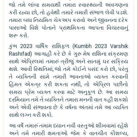
જો તમે લાંબા સમયથી તમારા સ્વાસ્થ્યની અવગણના
કરી રહ્યા છો, તો હવેથી તમારે તમારી સંભાળ લેવી પડશે.
તમારા બધા નિયમિત ચેકઅપ કરાવો અને જીવનના દરેક
પાસાઓ વિશે પોતાને પ્રાથમિકતા આપતા વિચારવાનું
શરૂ કરો.
કુંભ 2023 વાર્ષિક રાશિફળ (Kumbh 2023 Varshik
Rashifad) આગાહી કરે છે કે ગુરુ મેષ રાશિના સંક્રમણ
સાથે એપ્રિલમાં તમારું ત્રીજું અને સાતમું ઘર સક્રિય
થશે. આવી સ્થિતિમાં, જો તમે કોઈને પસંદ કરો છો, પરંતુ
તે વ્યક્તિની સામે તમારી ભાવનાઓ વ્યક્ત કરવાની
હિંમત એકત્ર કરી શકતા નથી, તો એપ્રિલ પછીનો
સમય પ્રેમ વ્યક્ત કરવા માટે અનુકૂળ છે. આ સમય
દરમિયાન તમે તે વ્યક્તિને તમારા મનની વાત કહી શકશો
અને એવી સંભાવના છે કે વર્ષના અંતમાં તમે આ વ્યક્તિ
સાથે લગ્ન કરી શકો.
આ વર્ષે તમારું તમામ ધ્યાન નવી વસ્તુઓ શીખવામાં રહેશે
અને તમે તમારી ક્ષમતાઓ જેમ કે વાતચીત કૌશલ્ય,