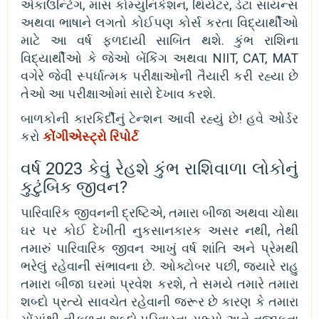
એકાઉન્ટિંગ, માસ કોમ્યુનિકેશન, થિયેટર, ડેટા સાયન્સ
અથવા ભાષાને લગતો કોઈપણ કોર્સ કરતા વિદ્યાર્થીઓ
માટે આ વર્ષ ફળદાયી સાબિત થશે. કુંભ રાશિના
વિદ્યાર્થીઓ કે જેઓ બેંકિંગ અથવા NIIT, CAT, MAT
વગેરે જેવી સ્પર્ધાત્મક પરીક્ષાઓની તૈયારી કરી રહ્યા છે
તેઓ આ પરીક્ષાઓમાં સારો દેખાવ કરશે.
બાળકોની કારકિર્દીનું ટેન્શન આવી રહ્યું છે! હવે ઓર્ડર
કરો
કોંગીએસ્ટ્રો રિપોર્ટ
વર્ષ 2023 કેવું રેહશે કુંભ રાશિવાળા લોકોનું
કુટુંબિક જીવન?
પારિવારિક જીવનની દ્રષ્ટિએ, તમારા બીજા અથવા ચોથા
ઘર પર કોઈ દેખીતી નુકસાનકારક અસર નથી, તેથી
તમારું પારિવારિક જીવન આખું વર્ષ શાંતિ અને પ્રેમથી
ભરેલું રહેવાની સંભાવના છે. ઓક્ટોબર પછી, જ્યારે રાહુ
તમારા બીજા ઘરમાં પ્રવેશ કરશે, તે સમયે તમારે તમારા
શબ્દો પ્રત્યે સાવચેત રહેવાની જરૂર છે કારણ કે તમારા