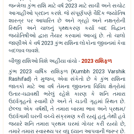
જન્મેલા કુંભ રાશિ માટે વર્ષ 2023 માટે સાચી અને સચોટ
આગાહીઓ પ્રદાન કરશે. જે સંપૂર્ણપણે વૈદિક જ્યોતિષ
શાસ્ત્ર પર આધારિત છે અને ગ્રહો અને નક્ષત્રોની
સ્થિતિ અને ચાલનું પૃથ્થકરણ કર્યા બાદ વિદ્વાન
જ્યોતિષીઓ દ્વારા તૈયાર કરવામાં આવ્યું છે. તો ચાલો
જાણીએ કે વર્ષ 2023 કુંભ રાશિના લોકોના જીવનમાં કેવા
બદલાવ લાવશે.
બીજી રાશિઓ વિશે અહીંયા વાંચો -
2023 રાશિફળ
કુંભ 2023 વાર્ષિક રાશિફળ (Kumbh 2023 Varshik
Rashifad) તે મુજબ, એવા સંકેતો છે કે કુંભ રાશિના
જાતકો માટે આ વર્ષ તેમના જીવનના વિવિધ ક્ષેત્રોમાં
ઉતાર-ચઢાવથી ભરેલું રહેશે કારણ કે શનિ તમારા
ઉર્ધ્વગૃહનો સ્વામી છે અને તે ચડતી ગૃહમાં સ્થિત છે.
છેલ્લા એક વર્ષથી, તે તમારા બારમા ભાવ અને પ્રથમ/
ઉર્ધ્વગામી ઘરની વચ્ચે સંક્રમણ કરી રહ્યું હતું, તેથી હવે
જ્યારે શનિ તમારા પ્રથમ ઘરમાં ગોચર કરી રહ્યો છે,
તમારે તમારા સ્વાસ્થ્ય પર વધુ ધ્યાન આપવાની જરૂર છે.