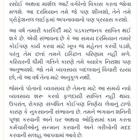
રસોઈ અથવા માર્શલ આર્ટ વગેરેનો વિકાસ કરતા જોવા
મળશે. આ દરમિયાન તમે જે પણ શીખશો, તેને તમે
પ્રોફેશનલ લાઈફમાં અપનાવવાનો પણ પ્રયાસ કરશો.
આ વર્ષ તમારી કારકિર્દી માટે પડકારજનક સાબિત થઈ
શકે છે. એવી સંભાવના છે કે આ સમય દરમિયાન તમારે
કોઈપણ કાર્ય કરવા માટે ખૂબ જ મહેનત કરવી પડશે,
પરંતુ તેમ છતાં તમને ઇચ્છિત પરિણામ નહીં મળે.
કરિયરની ધીમી ગતિને કારણે તમે ક્યારેક નિરાશા પણ
અનુભવશો. જો તમે વ્યવસાય બદલવાનું વિચારી રહ્યા
છો, તો આ વર્ષ તેના માટે અનુકૂળ નથી.
જેમનો પોતાનો વ્યવસાય છે તેમના માટે આ સમયે નવો
વ્યવસાય શરૂ કરવો ફળદાયી સાબિત નહીં થાય.
ઉપરાંત, રોકાણ સંબંધિત કોઈપણ નિર્ણય લેવાનું ટાળો
કારણ કે નુકસાનની સંભાવના છે. તમને ભગવાન શનિની
પૂજા કરવાની અને ઘર અથવા ઓફિસમાં કામ કરતા
કર્મચારીઓનું સન્માન કરવાની અને ગરીબોની મદદ
કરવાની સલાહ આપવામાં આવે છે.