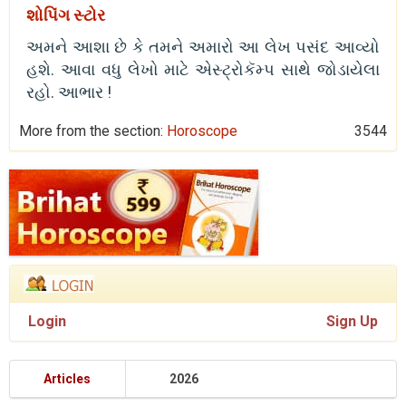
શોપિંગ સ્ટોર
અમને આશા છે કે તમને અમારો આ લેખ પસંદ આવ્યો
હશે. આવા વધુ લેખો માટે એસ્ટ્રોકૅમ્પ સાથે જોડાયેલા
રહો. આભાર !
More from the section:
Horoscope
3544
Login
Sign Up
Articles
2026