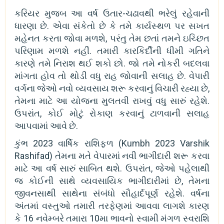
કરિયર મુજબ આ વર્ષ ઉતાર-ચઢાવથી ભરેલું રહેવાની
ધારણા છે. એવા સંકેતો છે કે તમે કાર્યસ્થળ પર સખત
મહેનત કરતા જોવા મળશે, પરંતુ તેમ છતાં તમને ઇચ્છિત
પરિણામ મળશે નહીં. તમારી કારકિર્દીની ધીમી ગતિને
કારણે તમે નિરાશ થઈ શકો છો. જો તમે નોકરી બદલવા
માંગતા હોવ તો થોડી વધુ રાહ જોવાની સલાહ છે. વેપારી
વર્ગના જેઓ નવો વ્યવસાય શરૂ કરવાનું વિચારી રહ્યા છે,
તેમના માટે આ યોજના મુલતવી રાખવું વધુ સારું રહેશે.
ઉપરાંત, કોઈ મોટું રોકાણ કરવાનું ટાળવાની સલાહ
આપવામાં આવે છે.
કુંભ 2023 વાર્ષિક રાશિફળ (Kumbh 2023 Varshik
Rashifad) તેમના મતે વેપારમાં નવી ભાગીદારી શરૂ કરવા
માટે આ વર્ષ સારું સાબિત થશે. ઉપરાંત, જેઓ પહેલાથી
જ કોઈની સાથે વ્યવસાયિક ભાગીદારીમાં છે, તેમના
જીવનસાથી સાથેના સંબંધો સૌહાર્દપૂર્ણ રહેશે. વર્ષના
અંતમાં વસ્તુઓ તમારી તરફેણમાં આવવા લાગશે કારણ
કે 16 નવેમ્બરે તમારા 10મા ભાવનો સ્વામી મંગળ સ્વરાશિ