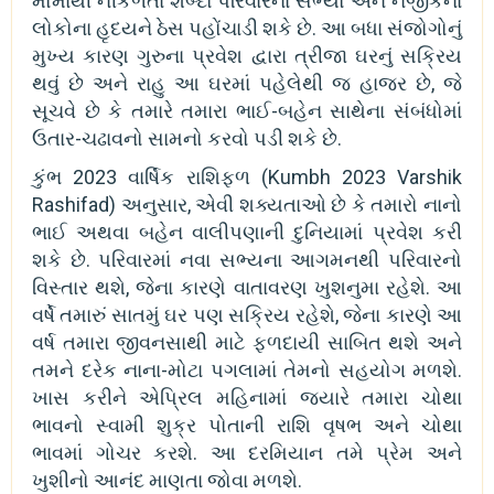
મોંમાંથી નીકળતા શબ્દો પરિવારના સભ્યો અને નજીકના
લોકોના હૃદયને ઠેસ પહોંચાડી શકે છે. આ બધા સંજોગોનું
મુખ્ય કારણ ગુરુના પ્રવેશ દ્વારા ત્રીજા ઘરનું સક્રિય
થવું છે અને રાહુ આ ઘરમાં પહેલેથી જ હાજર છે, જે
સૂચવે છે કે તમારે તમારા ભાઈ-બહેન સાથેના સંબંધોમાં
ઉતાર-ચઢાવનો સામનો કરવો પડી શકે છે.
કુંભ 2023 વાર્ષિક રાશિફળ (Kumbh 2023 Varshik
Rashifad) અનુસાર, એવી શક્યતાઓ છે કે તમારો નાનો
ભાઈ અથવા બહેન વાલીપણાની દુનિયામાં પ્રવેશ કરી
શકે છે. પરિવારમાં નવા સભ્યના આગમનથી પરિવારનો
વિસ્તાર થશે, જેના કારણે વાતાવરણ ખુશનુમા રહેશે. આ
વર્ષે તમારું સાતમું ઘર પણ સક્રિય રહેશે, જેના કારણે આ
વર્ષ તમારા જીવનસાથી માટે ફળદાયી સાબિત થશે અને
તમને દરેક નાના-મોટા પગલામાં તેમનો સહયોગ મળશે.
ખાસ કરીને એપ્રિલ મહિનામાં જ્યારે તમારા ચોથા
ભાવનો સ્વામી શુક્ર પોતાની રાશિ વૃષભ અને ચોથા
ભાવમાં ગોચર કરશે. આ દરમિયાન તમે પ્રેમ અને
ખુશીનો આનંદ માણતા જોવા મળશે.