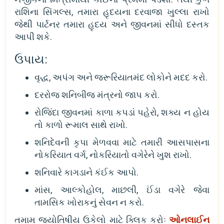
રાશિના સિંગલ્સ, તમારા હૃદયના દરવાજા ખુલ્લા રાખો
જેથી પાર્ટનર તમારા હૃદય અને જીવનમાં સીધો દસ્તક
આપી શકે.
ઉપાય:
વૃદ્ધ, અપંગ અને જરૂરિયાતમંદ લોકોને મદદ કરો.
દરરોજ શનિબીજ મંત્રનો જાપ કરો.
રોજિંદા જીવનમાં કાળા કપડાં પહેરો, શક્ય ન હોય
તો કાળો રૂમાલ સાથે રાખો.
શનિદેવની કૃપા મેળવવા માટે તમારી આસપાસના
નોકરિયાત વર્ગ, નોકરિયાતો વગેરેને ખુશ રાખો.
શનિવારે કાગડાને કંઈક આપો.
માંસ, આલ્કોહોલ, માછલી, ઈંડા વગેરે જેવા
તામસિક ખોરાકનું સેવન ન કરો.
તમામ જ્યોતિષીય ઉકેલો માટે ક્લિક કરોઃ
ઓનલાઈન