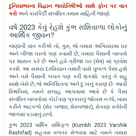
દુનિયાભરના વિદ્વાન જ્યોતિષીઓ સાથે ફોન પર વાત
કરો
અને કારકિર્દી સંબંધિત તમામ માહિતી જાણો
વર્ષ 2023 કેવું રેહશે કુંભ રાશિવાળા લોકોનું
આર્થિક જીવન?
નાણાંની વાત કરીએ તો, ગુરુ, જે તમારા અગિયારમા ઘર
અને બીજા ઘરનો પણ સ્વામી છે, તમારા પૈસાની બાબતો
પર શાસન કરે છે અને હવે ત્રીજા ઘર (મેષ) માં પ્રવેશ
કરશે. આ સમય દરમિયાન તમારી પાસે પુષ્કળ પૈસા હશે
અને તમે પૈસાની બચત પણ કરી શકશો. પરંતુ તે રાહુ
સાથે બેસે છે, જે અનિશ્ચિતતા અને દુઃખનું કારણ છે. આવી
સ્થિતિમાં, તમને સલાહ આપવામાં આવે છે કે પૈસા
સંબંધિત બાબતોમાં કોઈપણ પ્રકારનું જોખમ ન લો, ખાસ
કરીને અટકળો (શેર બજાર, શેરબજાર), રોકાણ વગેરેની
જાળમાં પડવાનું ટાળો.
કુંભ 2023 વાર્ષિક રાશિફળ (Kumbh 2023 Varshik
Rashifad) મહત્તમ વળતર મેળવવા માટે તમને તમારા