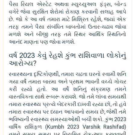
પૈસા રિયલ એસ્ટેટ અથવા મ્યુચ્યુઅલ ફંડ્સ, બોન્ડ
વગેરે જેવા સુરક્ષિત શેરોમાં રોકાણ કરવાની સલાહ આપે
છે. જો કે આ વર્ષ તમારા માટે મિશ્રિત રહેશે, જ્યાં એક
તરફ તમને પૈસા સંબંધિત બાબતોમાં ઉતાર-ચઢાવ જોવા
મળશે અને બીજી તરફ તમે સ્થિર આર્થિક સ્થિતિનો
આનંદ માણતા પણ જોવા મળશે.
વર્ષ 2023 કેવું રેહશે કુંભ રાશિવાળા લોકોનું
આરોગ્ય?
સ્વાસ્થ્યના દૃષ્ટિકોણથી, તમારા ચઢતા ઘરનો સ્વામી શનિ
ગયા વર્ષે તમારા બારમા અને પ્રથમ ભાવની વચ્ચે ગોચર
કરી રહ્યો હતો. આ વર્ષે શનિનું સંક્રમણ તમને
વાસ્તવિકતા સાથે રૂબરૂ કરાવશે. જો તમે લાંબા સમયથી
તમારા સ્વાસ્થ્ય પ્રત્યે બેદરકારી દાખવી રહ્યા છો, તો હવે
તમારા સ્વાસ્થ્ય પર ધ્યાન આપવાનો સમય છે, જેથી તમે
ભવિષ્યની સ્વાસ્થ્ય સમસ્યાઓથી બચી શકો. કુંભ 2023
વાર્ષિક રાશિફળ (Kumbh 2023 Varshik Rashifad)
તમને સમય સમય પર નિયમિત ચેક-અપ કરાવવાની