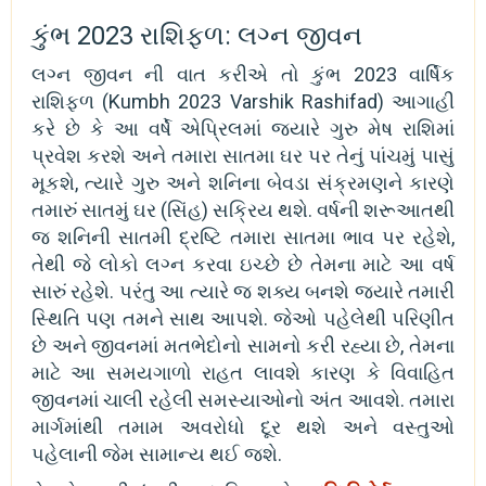
કુંભ 2023 રાશિફળ: લગ્ન જીવન
લગ્ન જીવન ની વાત કરીએ તો કુંભ 2023 વાર્ષિક
રાશિફળ (Kumbh 2023 Varshik Rashifad) આગાહી
કરે છે કે આ વર્ષે એપ્રિલમાં જ્યારે ગુરુ મેષ રાશિમાં
પ્રવેશ કરશે અને તમારા સાતમા ઘર પર તેનું પાંચમું પાસું
મૂકશે, ત્યારે ગુરુ અને શનિના બેવડા સંક્રમણને કારણે
તમારું સાતમું ઘર (સિંહ) સક્રિય થશે. વર્ષની શરૂઆતથી
જ શનિની સાતમી દ્રષ્ટિ તમારા સાતમા ભાવ પર રહેશે,
તેથી જે લોકો લગ્ન કરવા ઇચ્છે છે તેમના માટે આ વર્ષ
સારું રહેશે. પરંતુ આ ત્યારે જ શક્ય બનશે જ્યારે તમારી
સ્થિતિ પણ તમને સાથ આપશે. જેઓ પહેલેથી પરિણીત
છે અને જીવનમાં મતભેદોનો સામનો કરી રહ્યા છે, તેમના
માટે આ સમયગાળો રાહત લાવશે કારણ કે વિવાહિત
જીવનમાં ચાલી રહેલી સમસ્યાઓનો અંત આવશે. તમારા
માર્ગમાંથી તમામ અવરોધો દૂર થશે અને વસ્તુઓ
પહેલાની જેમ સામાન્ય થઈ જશે.