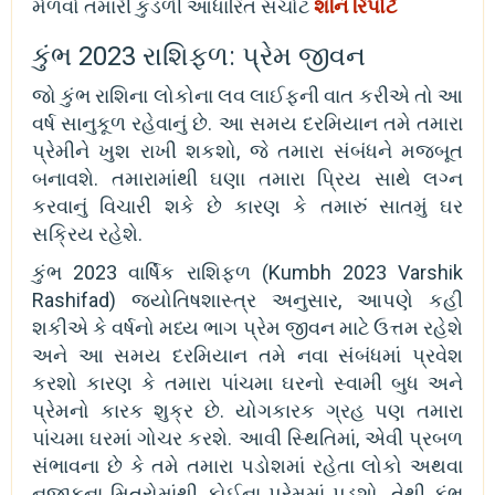
મેળવો તમારી કુંડળી આધારિત સચોટ
શનિ રિપોર્ટ
કુંભ 2023 રાશિફળ: પ્રેમ જીવન
જો કુંભ રાશિના લોકોના લવ લાઈફની વાત કરીએ તો આ
વર્ષ સાનુકૂળ રહેવાનું છે. આ સમય દરમિયાન તમે તમારા
પ્રેમીને ખુશ રાખી શકશો, જે તમારા સંબંધને મજબૂત
બનાવશે. તમારામાંથી ઘણા તમારા પ્રિય સાથે લગ્ન
કરવાનું વિચારી શકે છે કારણ કે તમારું સાતમું ઘર
સક્રિય રહેશે.
કુંભ 2023 વાર્ષિક રાશિફળ (Kumbh 2023 Varshik
Rashifad) જ્યોતિષશાસ્ત્ર અનુસાર, આપણે કહી
શકીએ કે વર્ષનો મધ્ય ભાગ પ્રેમ જીવન માટે ઉત્તમ રહેશે
અને આ સમય દરમિયાન તમે નવા સંબંધમાં પ્રવેશ
કરશો કારણ કે તમારા પાંચમા ઘરનો સ્વામી બુધ અને
પ્રેમનો કારક શુક્ર છે. યોગકારક ગ્રહ પણ તમારા
પાંચમા ઘરમાં ગોચર કરશે. આવી સ્થિતિમાં, એવી પ્રબળ
સંભાવના છે કે તમે તમારા પડોશમાં રહેતા લોકો અથવા
નજીકના મિત્રોમાંથી કોઈના પ્રેમમાં પડશો. તેથી કુંભ