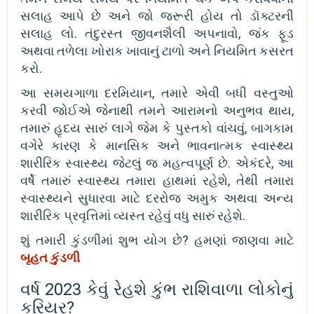
સલાહ આપે છે અને જો જરૂરી હોય તો ડૉક્ટરની
સલાહ લો. તંદુરસ્ત જીવનશૈલી અપનાવો, જંક ફૂડ
અથવા તળેલા ખોરાક ખાવાનું ટાળો અને નિયમિત કસરત
કરો.
આ સમયગાળા દરમિયાન, તમારે એવી બધી વસ્તુઓ
કરવી જોઈએ જેનાથી તમને આરામનો અનુભવ થાય,
તમારું હૃદય સારું લાગે જેમ કે પુસ્તકો વાંચવું, બાગકામ
વગેરે કારણ કે માનસિક અને ભાવનાત્મક સ્વાસ્થ્ય
શારીરિક સ્વાસ્થ્ય જેટલું જ મહત્વપૂર્ણ છે. એકંદરે, આ
વર્ષે તમારું સ્વાસ્થ્ય તમારા હાથમાં રહેશે, તેથી તમારા
સ્વાસ્થ્યને સુધારવા માટે દરરોજ અમુક અથવા અન્ય
શારીરિક પ્રવૃત્તિમાં વ્યસ્ત રહેવું વધુ સારું રહેશે.
શું તમારી કુંડળીમાં શુભ યોગ છે? હમણાં જાણવા માટે
બૃહત કુંડળી
વર્ષ 2023 કેવું રેહશે કુંભ રાશિવાળા લોકોનું
કરિયર?