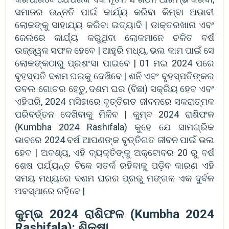
ସମାଜର ଉନ୍ନତି ପାଇଁ କାର୍ଯ୍ୟ କରିବା କିମ୍ବା ଅଭାବୀ
ଲୋକଙ୍କୁ ସାହାଯ୍ୟ କରିବା ଇତ୍ୟାଦି | ଡାକ୍ତରଖାନା ଏବଂ
ଜେଲରେ କାର୍ଯ୍ୟ କରୁଥିବା ଲୋକମାନେ ଚଳିତ ବର୍ଷ
ଉଜ୍ଜ୍ୱଳ ସଫଳ ହେବେ | ଆହୁରି ମଧ୍ୟ, ଭଲ କାମ ପାଇଁ ସେ
ଲୋକଙ୍କଠାରୁ ପ୍ରଶଂସା ପାଇବେ | 01 ମଇ 2024 ପରେ
ବୃହସ୍ପତି ଦଶମ ଘରକୁ ଦେଖିବେ | ଶନି ଏବଂ ବୃହସ୍ପତିଙ୍କର
ଡବଲ ଗୋଚର ହେତୁ, ଦଶମ ଘର (ବିଛା) ସକ୍ରିୟ ହେବ ଏବଂ
ଏହିପରି, 2024 ମସିହାରେ ବୃତ୍ତିଗତ ଜୀବନରେ ସକରାତ୍ମକ
ପରିବର୍ତ୍ତନ ଦେଖିବାକୁ ମିଳିବ | କୁମ୍ବ 2024 ରାଶିଫଳ
(Kumbha 2024 Rashifala) କୁହେ ଯେ ସାମଗ୍ରିକ
ଭାବରେ 2024 ବର୍ଷ ଆପଣଙ୍କ ବୃତ୍ତିଗତ ଜୀବନ ପାଇଁ ଭଲ
ହେବ | ଅବଶ୍ୟ, ଏହି ବ୍ୟକ୍ତିଙ୍କୁ ଅକ୍ଟୋବର 20 ରୁ ବର୍ଷ
ଶେଷ ପର୍ଯ୍ୟନ୍ତ ଟିକେ ସତର୍କ ରହିବାକୁ ପଡ଼ିବ କାରଣ ଏହି
ସମୟ ମଧ୍ୟରେ ଦଶମ ଘରର ପ୍ରଭୁ ମଙ୍ଗଳ ଏକ ଦୁର୍ବଳ
ଅବସ୍ଥାରେ ରହିବେ |
କୁମ୍ଭ 2024 ରାଶିଫଳ (Kumbha 2024
Rashifala): ଶିକ୍ଷା