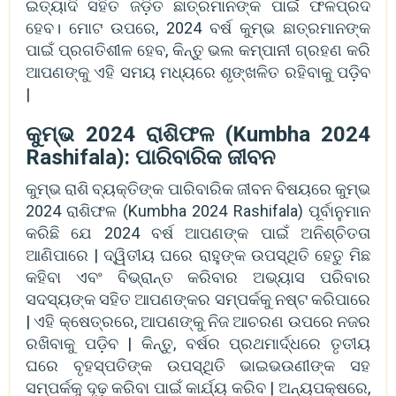
ଇତ୍ୟାଦି ସହିତ ଜଡ଼ିତ ଛାତ୍ରମାନଙ୍କ ପାଇଁ ଫଳପ୍ରଦ
ହେବ। ମୋଟ ଉପରେ, 2024 ବର୍ଷ କୁମ୍ଭ ଛାତ୍ରମାନଙ୍କ
ପାଇଁ ପ୍ରଗତିଶୀଳ ହେବ, କିନ୍ତୁ ଭଲ କମ୍ପାନୀ ଗ୍ରହଣ କରି
ଆପଣଙ୍କୁ ଏହି ସମୟ ମଧ୍ୟରେ ଶୃଙ୍ଖଳିତ ରହିବାକୁ ପଡ଼ିବ
|
କୁମ୍ଭ 2024 ରାଶିଫଳ (Kumbha 2024
Rashifala): ପାରିବାରିକ ଜୀବନ
କୁମ୍ଭ ରାଶି ବ୍ୟକ୍ତିଙ୍କ ପାରିବାରିକ ଜୀବନ ବିଷୟରେ କୁମ୍ଭ
2024 ରାଶିଫଳ (Kumbha 2024 Rashifala) ପୂର୍ବାନୁମାନ
କରିଛି ଯେ 2024 ବର୍ଷ ଆପଣଙ୍କ ପାଇଁ ଅନିଶ୍ଚିତତା
ଆଣିପାରେ | ଦ୍ୱିତୀୟ ଘରେ ରାହୁଙ୍କ ଉପସ୍ଥିତି ହେତୁ ମିଛ
କହିବା ଏବଂ ବିଭ୍ରାନ୍ତ କରିବାର ଅଭ୍ୟାସ ପରିବାର
ସଦସ୍ୟଙ୍କ ସହିତ ଆପଣଙ୍କର ସମ୍ପର୍କକୁ ନଷ୍ଟ କରିପାରେ
| ଏହି କ୍ଷେତ୍ରରେ, ଆପଣଙ୍କୁ ନିଜ ଆଚରଣ ଉପରେ ନଜର
ରଖିବାକୁ ପଡ଼ିବ | କିନ୍ତୁ, ବର୍ଷର ପ୍ରଥମାର୍ଦ୍ଧରେ ତୃତୀୟ
ଘରେ ବୃହସ୍ପତିଙ୍କ ଉପସ୍ଥିତି ଭାଇଭଉଣୀଙ୍କ ସହ
ସମ୍ପର୍କକୁ ଦୃଢ଼ କରିବା ପାଇଁ କାର୍ଯ୍ୟ କରିବ | ଅନ୍ୟପକ୍ଷରେ,