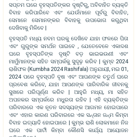
ସପ୍ତମ ଘରେ ବୃହସ୍ପତିଙ୍କର ଦୃଷ୍ଟିରୁ, ଅବିବାହିତ ବ୍ୟକ୍ତି
ବିବାହ କରିପାରିବେ ଏବଂ ଯେଉଁମାନେ ପୂର୍ବରୁ ବିବାହିତ,
ସେମାନେ ସେମାନଙ୍କର ବିବାହକୁ ଉପଭୋଗ କରୁଥିବା
ଦେଖିବାକୁ ମିଳିବେ |
ବୃହସ୍ପତି ମଧ୍ୟ ନବମ ଘରକୁ ଦେଖିବେ ଯାହା ଫଳରେ ପିତା
ଏବଂ ଗୁରୁଙ୍କ ସମର୍ଥନ ପାଇବେ , ଯେତେବେଳେ ଏକାଦଶ
ଘରେ ବୃହସ୍ପତିଙ୍କ ଦୃଷ୍ଟି ବଡ଼ ଭାଇଭଉଣୀ ଏବଂ
ମାମୁଁମାନଙ୍କ ସହିତ ସମ୍ପର୍କକୁ ସୁଦୃଢ଼ କରିବ | କୁମ୍ବ 2024
ରାଶିଫଳ (Kumbha 2024 Rashifala) ଅନୁଯାୟୀ, ମଇ 01,
2024 ପରେ ବୃହସ୍ପତି ବୃଷ ଏବଂ ଆପଣଙ୍କ ଚତୁର୍ଥ ଘରେ
ପ୍ରବେଶ କରିବେ, ଯାହା ଆପଣଙ୍କ ପାରିବାରିକ ଜୀବନକୁ
ସୁଖରେ ପରିପୂର୍ଣ୍ଣ କରିବ | ଆହୁରି ମଧ୍ୟ, ମା ସହିତ
ଅପନକର ସମ୍ପର୍କରେ ମଧୁରତା ରହିବ | ଏହି ବ୍ୟକ୍ତିଙ୍କ
ପରିବାରରେ ଏକ ନୂତନ ସଦସ୍ୟଙ୍କ ଆଗମନ ହୋଇପାରେ
ଏବଂ ଏହାର କାରଣ ପରିବାରରେ ଏକ ସନ୍ତାନ ଜନ୍ମ କିମ୍ବା
ବିବାହ ଇତ୍ୟାଦି ହୋଇପାରେ | କୁମ୍ଭ ରାଶି ଲୋକମାନେ ନିଜ
ଘରେ ଏକ ପାର୍ଟୀ କିମ୍ବା କୌଣସି କାର୍ଯ୍ୟ ଆୟୋଜନ