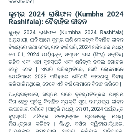
କରିପାରିବେ |
କୁମ୍ଭ 2024 ରାଶିଫଳ (Kumbha 2024
Rashifala): ବୈବାହିକ ଜୀବନ
କୁମ୍ବ 2024 ରାଶିଫଳ (Kumbha 2024 Rashifala)
ଅନୁଯାୟୀ, ଯଦି ଆମେ କୁମ୍ଭ ରାଶି ଲୋକଙ୍କ ବିବାହିତ ଜୀବନ
ବିଷୟରେ କଥା ହେବା, ଗତ ବର୍ଷ ପରି, 2024 ମସିହାରେ ମଧ୍ୟ
ମେ 01, 2024 ପର୍ଯ୍ୟନ୍ତ, ସପ୍ତମ ଘର (ସିଂହ) ସକ୍ରିୟ
ରହିବ ଏବଂ ଏହା ବୃହସ୍ପତି ଏବଂ ଶନିଙ୍କ ଡବଲ ଗୋଚର
ହେତୁ ହେବ | ଏପରି ପରିସ୍ଥିତିରେ, ସେହି ଲୋକମାନେ
ଯେଉଁମାନେ 2023 ମସିହାରେ କୌଣସି କାରଣରୁ ବିବାହ
କରିପାରିନଥିଲେ, ତେବେ ଏହି ବର୍ଷ ସେମାନେ ବିବାହ କରିବେ |
ଅନ୍ୟପକ୍ଷରେ, ସପ୍ତମ ଘରେ ବୃହସ୍ପତିଙ୍କର ପଞ୍ଚମ
ଦିଗ ହେତୁ ପୂର୍ବରୁ ବିବାହିତ ବ୍ୟକ୍ତି ସୁଖୀ ଦାମ୍ପତ୍ୟ ଜୀବନ
ଉପଭୋଗ କରିବେ | ଆହୁରି ମଧ୍ୟ, ମେ 01, 2024 ପର୍ଯ୍ୟନ୍ତ
ବୃହସ୍ପତି ଶନିଙ୍କ ନକାରାତ୍ମକ ପ୍ରଭାବକୁ ମଧ୍ୟ
ନିୟନ୍ତ୍ରଣ କରିବେ | କିନ୍ତୁ, ବର୍ଷର ଦ୍ୱିତୀୟାର୍ଦ୍ଧରେ,
ଆପଣଙ୍କୁ ସମସ୍ୟାର ସାମ୍ନା କରିବାକୁ ପଡ଼ିପାରେ,