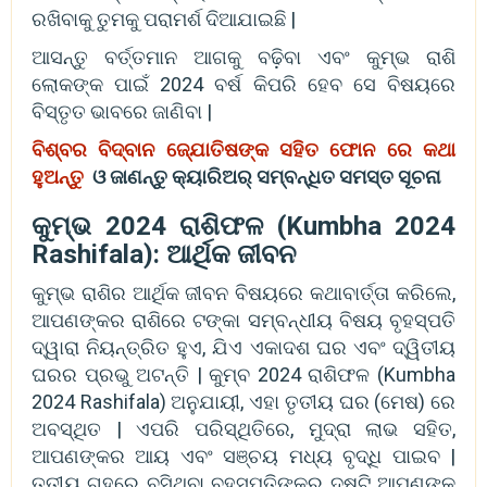
ରଖିବାକୁ ତୁମକୁ ପରାମର୍ଶ ଦିଆଯାଇଛି |
ଆସନ୍ତୁ ବର୍ତ୍ତମାନ ଆଗକୁ ବଢ଼ିବା ଏବଂ କୁମ୍ଭ ରାଶି
ଲୋକଙ୍କ ପାଇଁ 2024 ବର୍ଷ କିପରି ହେବ ସେ ବିଷୟରେ
ବିସ୍ତୃତ ଭାବରେ ଜାଣିବା |
ବିଶ୍ବର ବିଦ୍ବାନ ଜ୍ଯୋତିଷଙ୍କ ସହିତ ଫୋନ ରେ କଥା
ହୁଅନ୍ତୁ
ଓ ଜାଣନ୍ତୁ କ୍ୟାରିଅର୍ ସମ୍ବନ୍ଧିତ ସମସ୍ତ ସୂଚନା
କୁମ୍ଭ 2024 ରାଶିଫଳ (Kumbha 2024
Rashifala): ଆର୍ଥିକ ଜୀବନ
କୁମ୍ଭ ରାଶିର ଆର୍ଥିକ ଜୀବନ ବିଷୟରେ କଥାବାର୍ତ୍ତା କରିଲେ,
ଆପଣଙ୍କର ରାଶିରେ ଟଙ୍କା ସମ୍ବନ୍ଧୀୟ ବିଷୟ ବୃହସ୍ପତି
ଦ୍ୱାରା ନିୟନ୍ତ୍ରିତ ହୁଏ, ଯିଏ ଏକାଦଶ ଘର ଏବଂ ଦ୍ୱିତୀୟ
ଘରର ପ୍ରଭୁ ଅଟନ୍ତି | କୁମ୍ବ 2024 ରାଶିଫଳ (Kumbha
2024 Rashifala) ଅନୁଯାୟୀ, ଏହା ତୃତୀୟ ଘର (ମେଷ) ରେ
ଅବସ୍ଥିତ | ଏପରି ପରିସ୍ଥିତିରେ, ମୁଦ୍ରା ଲାଭ ସହିତ,
ଆପଣଙ୍କର ଆୟ ଏବଂ ସଞ୍ଚୟ ମଧ୍ୟ ବୃଦ୍ଧି ପାଇବ |
ତୃତୀୟ ଗୃହରେ ବସିଥିବା ବୃହସ୍ପତିଙ୍କର ଦୃଷ୍ଟି ଆପଣଙ୍କ