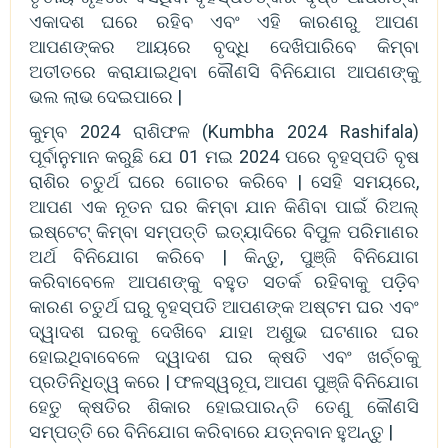
ଏକାଦଶ ଘରେ ରହିବ ଏବଂ ଏହି କାରଣରୁ ଆପଣ
ଆପଣଙ୍କର ଆୟରେ ବୃଦ୍ଧି ଦେଖିପାରିବେ କିମ୍ବା
ଅତୀତରେ କରାଯାଇଥିବା କୌଣସି ବିନିଯୋଗ ଆପଣଙ୍କୁ
ଭଲ ଲାଭ ଦେଇପାରେ |
କୁମ୍ବ 2024 ରାଶିଫଳ (Kumbha 2024 Rashifala)
ପୂର୍ବାନୁମାନ କରୁଛି ଯେ 01 ମଇ 2024 ପରେ ବୃହସ୍ପତି ବୃଷ
ରାଶିର ଚତୁର୍ଥ ଘରେ ଗୋଚର କରିବେ | ସେହି ସମୟରେ,
ଆପଣ ଏକ ନୂତନ ଘର କିମ୍ବା ଯାନ କିଣିବା ପାଇଁ ରିଅଲ୍
ଇଷ୍ଟେଟ୍ କିମ୍ବା ସମ୍ପତ୍ତି ଇତ୍ୟାଦିରେ ବିପୁଳ ପରିମାଣର
ଅର୍ଥ ବିନିଯୋଗ କରିବେ | କିନ୍ତୁ, ପୁଞ୍ଜି ବିନିଯୋଗ
କରିବାବେଳେ ଆପଣଙ୍କୁ ବହୁତ ସତର୍କ ରହିବାକୁ ପଡ଼ିବ
କାରଣ ଚତୁର୍ଥ ଘରୁ ବୃହସ୍ପତି ଆପଣଙ୍କ ଅଷ୍ଟମ ଘର ଏବଂ
ଦ୍ୱାଦଶ ଘରକୁ ଦେଖିବେ ଯାହା ଅଶୁଭ ଘଟଣାର ଘର
ହୋଇଥିବାବେଳେ ଦ୍ୱାଦଶ ଘର କ୍ଷତି ଏବଂ ଖର୍ଚ୍ଚକୁ
ପ୍ରତିନିଧିତ୍ୱ କରେ | ଫଳସ୍ୱରୂପ, ଆପଣ ପୁଞ୍ଜି ବିନିଯୋଗ
ହେତୁ କ୍ଷତିର ଶିକାର ହୋଇପାରନ୍ତି ତେଣୁ କୌଣସି
ସମ୍ପତ୍ତି ରେ ବିନିଯୋଗ କରିବାରେ ଯତ୍ନବାନ ହୁଅନ୍ତୁ |