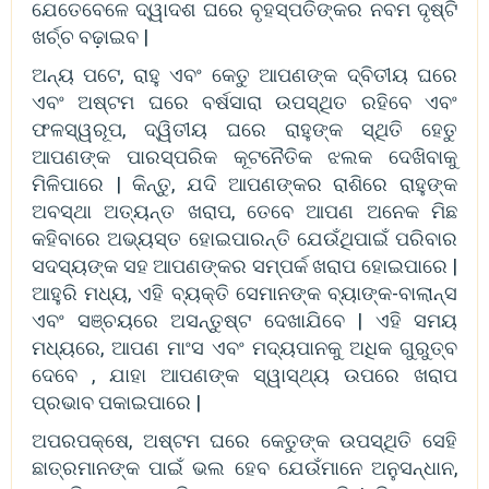
ଯେତେବେଳେ ଦ୍ୱାଦଶ ଘରେ ବୃହସ୍ପତିଙ୍କର ନବମ ଦୃଷ୍ଟି
ଖର୍ଚ୍ଚ ବଢ଼ାଇବ |
ଅନ୍ୟ ପଟେ, ରାହୁ ଏବଂ କେତୁ ଆପଣଙ୍କ ଦ୍ବିତୀୟ ଘରେ
ଏବଂ ଅଷ୍ଟମ ଘରେ ବର୍ଷସାରା ଉପସ୍ଥିତ ରହିବେ ଏବଂ
ଫଳସ୍ୱରୂପ, ଦ୍ୱିତୀୟ ଘରେ ରାହୁଙ୍କ ସ୍ଥିତି ହେତୁ
ଆପଣଙ୍କ ପାରସ୍ପରିକ କୂଟନୈତିକ ଝଲକ ଦେଖିବାକୁ
ମିଳିପାରେ | କିନ୍ତୁ, ଯଦି ଆପଣଙ୍କର ରାଶିରେ ରାହୁଙ୍କ
ଅବସ୍ଥା ଅତ୍ୟନ୍ତ ଖରାପ, ତେବେ ଆପଣ ଅନେକ ମିଛ
କହିବାରେ ଅଭ୍ୟସ୍ତ ହୋଇପାରନ୍ତି ଯେଉଁଥିପାଇଁ ପରିବାର
ସଦସ୍ୟଙ୍କ ସହ ଆପଣଙ୍କର ସମ୍ପର୍କ ଖରାପ ହୋଇପାରେ |
ଆହୁରି ମଧ୍ୟ, ଏହି ବ୍ୟକ୍ତି ସେମାନଙ୍କ ବ୍ୟାଙ୍କ-ବାଲାନ୍ସ
ଏବଂ ସଞ୍ଚୟରେ ଅସନ୍ତୁଷ୍ଟ ଦେଖାଯିବେ | ଏହି ସମୟ
ମଧ୍ୟରେ, ଆପଣ ମାଂସ ଏବଂ ମଦ୍ୟପାନକୁ ଅଧିକ ଗୁରୁତ୍ବ
ଦେବେ , ଯାହା ଆପଣଙ୍କ ସ୍ୱାସ୍ଥ୍ୟ ଉପରେ ଖରାପ
ପ୍ରଭାବ ପକାଇପାରେ |
ଅପରପକ୍ଷେ, ଅଷ୍ଟମ ଘରେ କେତୁଙ୍କ ଉପସ୍ଥିତି ସେହି
ଛାତ୍ରମାନଙ୍କ ପାଇଁ ଭଲ ହେବ ଯେଉଁମାନେ ଅନୁସନ୍ଧାନ,