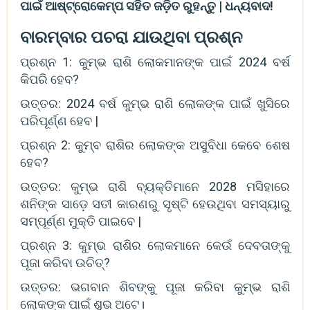
ପାଇଁ ଆଷ୍ଟ୍ରୋକେମ୍ପ ସହିତ ଜଡ଼ିତ ରୁହନ୍ତୁ | ଧନ୍ୟବାଦ!
ବାରମ୍ବାର ପଚରା ଯାଉଥିବା ପ୍ରଶ୍ନ
ପ୍ରଶ୍ନ 1: କୁମ୍ଭ ରାଶି ଲୋକମାନଙ୍କ ପାଇଁ 2024 ବର୍ଷ
କିପରି ହେବ?
ଉତ୍ତର: 2024 ବର୍ଷ କୁମ୍ଭ ରାଶି ଲୋକଙ୍କ ପାଇଁ ଖୁସିରେ
ପରିପୂର୍ଣ୍ଣ ହେବ |
ପ୍ରଶ୍ନ 2: କୁମ୍ବ ରାଶିର ଲୋକଙ୍କ ଅସୁବିଧା କେବେ ଶେଷ
ହେବ?
ଉତ୍ତର: କୁମ୍ଭ ରାଶି ବ୍ୟକ୍ତିମାନେ 2028 ମସିହାରେ
ଶନିଙ୍କ ସାଡ଼େ ସତୀ କାରଣରୁ ସୃଷ୍ଟି ହେଉଥିବା ସମସ୍ୟାରୁ
ସମ୍ପୂର୍ଣ୍ଣ ମୁକ୍ତି ପାଇବେ |
ପ୍ରଶ୍ନ 3: କୁମ୍ଭ ରାଶିର ଲୋକମାନେ କେଉଁ ଦେବତାଙ୍କୁ
ପୂଜା କରିବା ଉଚିତ୍?
ଉତ୍ତର: ଭଗବାନ ଶିବଙ୍କୁ ପୂଜା କରିବା କୁମ୍ଭ ରାଶି
ଲୋକଙ୍କ ପାଇଁ ଶୁଭ ଅଟେ।