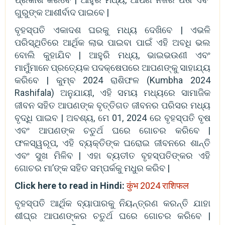
ଗୁରୁଙ୍କ ଆଶୀର୍ବାଦ ପାଇବେ |
ବୃହସ୍ପତି ଏକାଦଶ ଘରକୁ ମଧ୍ୟ ଦେଖିବେ | ଏଭଳି
ପରିସ୍ଥିତିରେ ଆର୍ଥିକ ଲାଭ ପାଇବା ପାଇଁ ଏହି ଅବଧି ଭଲ
ବୋଲି କୁହାଯିବ | ଆହୁରି ମଧ୍ୟ, ଭାଇଭଉଣୀ ଏବଂ
ମାମୁଁମାନେ ପ୍ରତ୍ୟେକ ପଦକ୍ଷେପରେ ଆପଣଙ୍କୁ ସାହାଯ୍ୟ
କରିବେ | କୁମ୍ବ 2024 ରାଶିଫଳ (Kumbha 2024
Rashifala) ଅନୁଯାୟୀ, ଏହି ସମୟ ମଧ୍ୟରେ ସାମାଜିକ
ଜୀବନ ସହିତ ଆପଣଙ୍କ ବୃତ୍ତିଗତ ଜୀବନର ପରିସର ମଧ୍ୟ
ବୃଦ୍ଧି ପାଇବ | ଅବଶ୍ୟ, ମେ 01, 2024 ରେ ବୃହସ୍ପତି ବୃଷ
ଏବଂ ଆପଣଙ୍କ ଚତୁର୍ଥ ଘରେ ଗୋଚର କରିବେ |
ଫଳସ୍ୱରୂପ, ଏହି ବ୍ୟକ୍ତିଙ୍କ ଘରୋଇ ଜୀବନରେ ଶାନ୍ତି
ଏବଂ ସୁଖ ମିଳିବ | ଏହା ବ୍ୟତୀତ ବୃହସ୍ପତିଙ୍କର ଏହି
ଗୋଚର ମା’ଙ୍କ ସହିତ ସମ୍ପର୍କକୁ ମଧୁର କରିବ |
Click here to read in Hindi:
कुंभ 2024 राशिफल
ବୃହସ୍ପତି ଆର୍ଥିକ ବ୍ୟାପାରକୁ ନିୟନ୍ତ୍ରଣ କରନ୍ତି ଯାହା
ଶୀଘ୍ର ଆପଣଙ୍କର ଚତୁର୍ଥ ଘରେ ଗୋଚର କରିବେ |