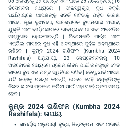
05 ଅଗଷ୍ଟରୁ 29 ଅଗଷ୍ଟ ଏବଂ ପରେ 26 ନଭେମ୍ବରରୁ 16
ଡିସେମ୍ବର ମଧ୍ୟରେ | ଫଳସ୍ୱରୂପ, ବୁଧ ବକ୍ରି
ପର୍ଯ୍ୟାୟରେ ଆପଣଙ୍କୁ ସତର୍କ ରହିବାକୁ ପଡ଼ିବ କାରଣ
ଆପଣ ଭୁଲ ବୁଝାମଣା, ପାରସ୍ପରିକ ବୁଝାମଣାର ଅଭାବ,
ଯୁକ୍ତି ଏବଂ ବାର୍ତ୍ତାଳାପରେ ଭାବପ୍ରବଣତା ଏବଂ ଅବନତିର
ସମ୍ମୁଖୀନ ହୋଇପାରନ୍ତି | ବିଶେଷକରି ମାର୍ଚ୍ଚ ଏବଂ
ଏପ୍ରିଲ ମାସରେ ବୁଧ ଏହି ଅବସ୍ଥାରେ ଦୁର୍ବଳ ଅବସ୍ଥାରେ
ରହିବେ | କୁମ୍ବ 2024 ରାଶିଫଳ (Kumbha 2024
Rashifala) ଅନୁଯାୟୀ, 23 ସେପ୍ଟେମ୍ବରରୁ 10
ଅକ୍ଟୋବର ମଧ୍ୟରେ ପ୍ରେମ ଜୀବନ ପାଇଁ ଉତ୍କୃଷ୍ଟ ହେବ
କାରଣ ବୁଧ ଏକ ଉଚ୍ଚ ସ୍ଥିତିରେ ରହିବ | ତେଣୁ, ଯଦି ଆପଣ
ଯଦି କାହାକୁ ପସନ୍ଦ କରନ୍ତି, ତେବେ ସେହି ବ୍ୟକ୍ତିଙ୍କୁ
ନିଜର ଭାବନା ପ୍ରକାଶ କରିବା ପାଇଁ ଏହା ସର୍ବୋତ୍ତମ ସମୟ
ହେବ |
କୁମ୍ଭ 2024 ରାଶିଫଳ (Kumbha 2024
Rashifala): ଉପାୟ
ସାମର୍ଥ୍ୟ ଅନୁଯାୟୀ ବୃଦ୍ଧ, ଭିନ୍ନକ୍ଷମ ଏବଂ ଅଭାବୀ