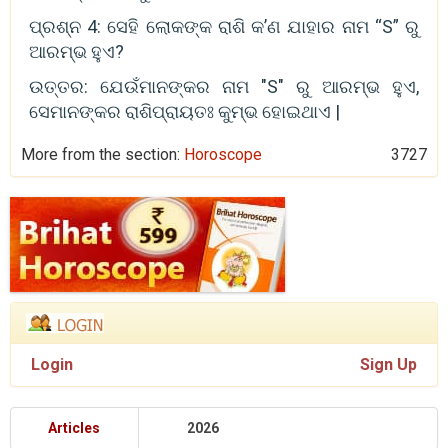
ପ୍ରଶ୍ନ 4: ସେହି ଲୋକଙ୍କ ରାଶି କ’ଣ ଯାହାର ନାମ “S” ରୁ
ଆରମ୍ଭ ହୁଏ?
ଉତ୍ତର: ଯେଉଁମାନଙ୍କର ନାମ "S" ରୁ ଆରମ୍ଭ ହୁଏ,
ସେମାନଙ୍କର ରାଶିପ୍ରାୟତଃ କୁମ୍ଭ ହୋଇଥାଏ |
More from the section:
Horoscope
3727
Login
Sign Up
Articles
2026