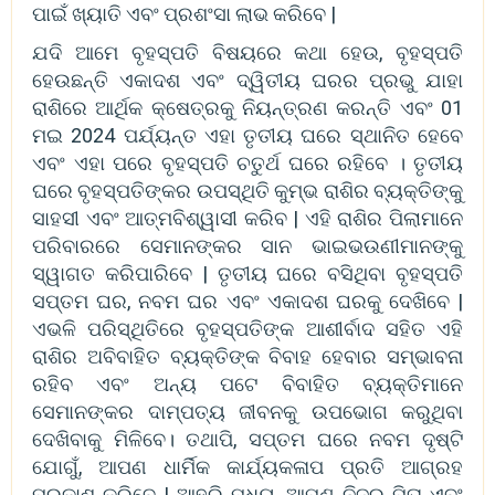
ପାଇଁ ଖ୍ୟାତି ଏବଂ ପ୍ରଶଂସା ଲାଭ କରିବେ |
ଯଦି ଆମେ ବୃହସ୍ପତି ବିଷୟରେ କଥା ହେଉ, ବୃହସ୍ପତି
ହେଉଛନ୍ତି ଏକାଦଶ ଏବଂ ଦ୍ୱିତୀୟ ଘରର ପ୍ରଭୁ ଯାହା
ରାଶିରେ ଆର୍ଥିକ କ୍ଷେତ୍ରକୁ ନିୟନ୍ତ୍ରଣ କରନ୍ତି ଏବଂ 01
ମଇ 2024 ପର୍ଯ୍ୟନ୍ତ ଏହା ତୃତୀୟ ଘରେ ସ୍ଥାନିତ ହେବେ
ଏବଂ ଏହା ପରେ ବୃହସ୍ପତି ଚତୁର୍ଥ ଘରେ ରହିବେ । ତୃତୀୟ
ଘରେ ବୃହସ୍ପତିଙ୍କର ଉପସ୍ଥିତି କୁମ୍ଭ ରାଶିର ବ୍ୟକ୍ତିଙ୍କୁ
ସାହସୀ ଏବଂ ଆତ୍ମବିଶ୍ୱାସୀ କରିବ | ଏହି ରାଶିର ପିଲାମାନେ
ପରିବାରରେ ସେମାନଙ୍କର ସାନ ଭାଇଭଉଣୀମାନଙ୍କୁ
ସ୍ୱାଗତ କରିପାରିବେ | ତୃତୀୟ ଘରେ ବସିଥିବା ବୃହସ୍ପତି
ସପ୍ତମ ଘର, ନବମ ଘର ଏବଂ ଏକାଦଶ ଘରକୁ ଦେଖିବେ |
ଏଭଳି ପରିସ୍ଥିତିରେ ବୃହସ୍ପତିଙ୍କ ଆଶୀର୍ବାଦ ସହିତ ଏହି
ରାଶିର ଅବିବାହିତ ବ୍ୟକ୍ତିଙ୍କ ବିବାହ ହେବାର ସମ୍ଭାବନା
ରହିବ ଏବଂ ଅନ୍ୟ ପଟେ ବିବାହିତ ବ୍ୟକ୍ତିମାନେ
ସେମାନଙ୍କର ଦାମ୍ପତ୍ୟ ଜୀବନକୁ ଉପଭୋଗ କରୁଥିବା
ଦେଖିବାକୁ ମିଳିବେ। ତଥାପି, ସପ୍ତମ ଘରେ ନବମ ଦୃଷ୍ଟି
ଯୋଗୁଁ, ଆପଣ ଧାର୍ମିକ କାର୍ଯ୍ୟକଳାପ ପ୍ରତି ଆଗ୍ରହ
ପ୍ରକାଶ କରିବେ | ଆହୁରି ମଧ୍ୟ, ଆପଣ ନିଜର ପିତା ଏବଂ