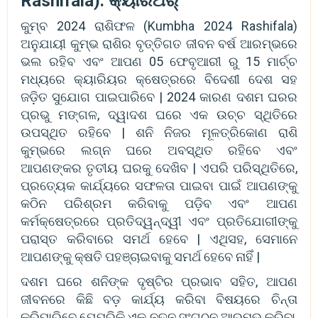
Rashifala): କ୍ୟାରିଅର୍
କୁମ୍ବ 2024 ରାଶିଫଳ (Kumbha 2024 Rashifala)
ଅନୁଯାୟୀ କୁମ୍ଭ ରାଶିର ବୃତ୍ତିଗତ ଜୀବନ ବର୍ଷ ଆରମ୍ଭରେ
ଭଲ ରହିବ ଏବଂ ଆପଣ 05 ଫେବୃଆରୀ ରୁ 15 ମାର୍ଚ୍ଚ
ମଧ୍ୟରେ କ୍ୟାରିୟର କ୍ଷେତ୍ରରେ ବିଦେଶୀ ଦେଶ ସହ
ଜଡ଼ିତ ସୁଯୋଗ ପାଇପାରିବେ | 2024 କାରଣ ଦଶମ ଘରର
ପ୍ରଭୁ ମଙ୍ଗଳ, ଦ୍ୱାଦଶ ଘରେ ଏକ ଉଚ୍ଚ ସ୍ଥିତିରେ
ଉପସ୍ଥିତ ରହିବେ | ଶନି ନିଜର ମୂଳତ୍ରିକୋଣ ରାଶି
କୁମ୍ଭରେ ଲଗ୍ନ ଘରେ ଅବସ୍ଥିତ ରହିବେ ଏବଂ
ଆପଣଙ୍କର ତୃତୀୟ ଘରକୁ ଦେଖିବ | ଏପରି ପରିସ୍ଥିତିରେ,
ପ୍ରତ୍ୟେକ କାର୍ଯ୍ୟରେ ସଫଳତା ପାଇବା ପାଇଁ ଆପଣଙ୍କୁ
କଠିନ ପରିଶ୍ରମ କରିବାକୁ ପଡ଼ିବ ଏବଂ ଆପଣ
କର୍ମକ୍ଷେତ୍ରରେ ପ୍ରତିଦ୍ୱନ୍ଦ୍ୱୀ ଏବଂ ପ୍ରତିଯୋଗୀଙ୍କୁ
ପରାସ୍ତ କରିବାରେ ସମର୍ଥ ହେବେ | ଏଥିସହ, ସେମାନେ
ଆପଣଙ୍କୁ କ୍ଷତି ପହଞ୍ଚାଇବାକୁ ସମର୍ଥ ହେବେ ନାହିଁ |
ଦଶମ ଘରେ ଶନିଙ୍କ ଦୃଷ୍ଟିର ପ୍ରଭାବ ସହିତ, ଆପଣ
ଜୀବନରେ କିଛି ବଡ଼ କାର୍ଯ୍ୟ କରିବା ବିଷୟରେ ଚିନ୍ତା
କରିପାରିବେ ଯେପରିକି ଏକ ନୂତନ ସଂଗଠନ ଆରମ୍ଭ କରିବା,