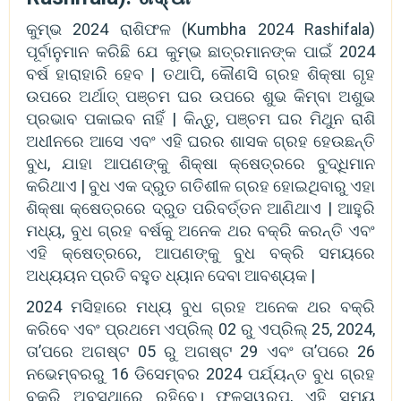
କୁମ୍ଭ 2024 ରାଶିଫଳ (Kumbha 2024 Rashifala)
ପୂର୍ବାନୁମାନ କରିଛି ଯେ କୁମ୍ଭ ଛାତ୍ରମାନଙ୍କ ପାଇଁ 2024
ବର୍ଷ ହାରାହାରି ହେବ | ତଥାପି, କୌଣସି ଗ୍ରହ ଶିକ୍ଷା ଗୃହ
ଉପରେ ଅର୍ଥାତ୍ ପଞ୍ଚମ ଘର ଉପରେ ଶୁଭ କିମ୍ବା ଅଶୁଭ
ପ୍ରଭାବ ପକାଇବ ନାହିଁ | କିନ୍ତୁ, ପଞ୍ଚମ ଘର ମିଥୁନ ରାଶି
ଅଧୀନରେ ଆସେ ଏବଂ ଏହି ଘରର ଶାସକ ଗ୍ରହ ହେଉଛନ୍ତି
ବୁଧ, ଯାହା ଆପଣଙ୍କୁ ଶିକ୍ଷା କ୍ଷେତ୍ରରେ ବୁଦ୍ଧିମାନ
କରିଥାଏ | ବୁଧ ଏକ ଦ୍ରୁତ ଗତିଶୀଳ ଗ୍ରହ ହୋଇଥିବାରୁ ଏହା
ଶିକ୍ଷା କ୍ଷେତ୍ରରେ ଦ୍ରୁତ ପରିବର୍ତ୍ତନ ଆଣିଥାଏ | ଆହୁରି
ମଧ୍ୟ, ବୁଧ ଗ୍ରହ ବର୍ଷକୁ ଅନେକ ଥର ବକ୍ରି କରନ୍ତି ଏବଂ
ଏହି କ୍ଷେତ୍ରରେ, ଆପଣଙ୍କୁ ବୁଧ ବକ୍ରି ସମୟରେ
ଅଧ୍ୟୟନ ପ୍ରତି ବହୁତ ଧ୍ୟାନ ଦେବା ଆବଶ୍ୟକ |
2024 ମସିହାରେ ମଧ୍ୟ ବୁଧ ଗ୍ରହ ଅନେକ ଥର ବକ୍ରି
କରିବେ ଏବଂ ପ୍ରଥମେ ଏପ୍ରିଲ୍ 02 ରୁ ଏପ୍ରିଲ୍ 25, 2024,
ତା’ପରେ ଅଗଷ୍ଟ 05 ରୁ ଅଗଷ୍ଟ 29 ଏବଂ ତା’ପରେ 26
ନଭେମ୍ବରରୁ 16 ଡିସେମ୍ବର 2024 ପର୍ଯ୍ୟନ୍ତ ବୁଧ ଗ୍ରହ
ବକ୍ରି ଅବସ୍ଥାରେ ରହିବେ। ଫଳସ୍ୱରୂପ, ଏହି ସମୟ