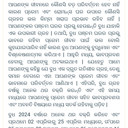
ଆପଣଙ୍କ ଜୀବନରେ କୌଣସି ବଡ଼ ପରିବର୍ତ୍ତନ ହେବ ନାହିଁ
କାରଣ ପ୍ରେମ ଏବଂ ରୋମାନ୍ସ ଘର ଉପରେ କୌଣସି
ଗ୍ରହର ଭଲ କିମ୍ବା ଖରାପ ପ୍ରଭାବ ରହିବ ନାହିଁ |
ଆପଣଙ୍କର ପଞ୍ଚମ ଘରର ପ୍ରଭୁ ହେଉଛନ୍ତି ବୁଧ ଯାହାକି
ଏକ ଉପକାରୀ ଗ୍ରହ | ତଥାପି, ବୁଧ ପଞ୍ଚମ ଘରର ପ୍ରଭୁ
ଭାବରେ ରହିବା ପ୍ରେମ ଜୀବନ ପାଇଁ ଭଲ ବୋଲି
କୁହାଯାଇପାରିବ ନାହିଁ କାରଣ ବୁଧ ଆପଣଙ୍କୁ ବୁଦ୍ଧିମାନ ଏବଂ
ବିଶ୍ଳେଷଣାତ୍ମକ କରିଥାଏ | ଆହୁରି ମଧ୍ୟ, ଭାବପ୍ରବଣ
ହେବାରୁ ଆପଣଙ୍କୁ ଅଟକାଇଥାଏ | ଯେହେତୁ ଆମେ
ଆପଣଙ୍କୁ କହିଛୁ ଯେ ବୁଧ ଏକ ଦ୍ରୁତ ଗତିଶୀଳ ଗ୍ରହ, ତେଣୁ
ସମାନ ବେଗରେ ଏହା ଆପଣଙ୍କ ପ୍ରେମ ଜୀବନ ଏବଂ
ଭାବନାରେ ପରିବର୍ତ୍ତନ ଆଣିଥାଏ | ଏହିପରି, ବୁଧ ଗ୍ରହ
ବର୍ଷକୁ ଅନେକ ଥର ବକ୍ରି କରନ୍ତି ଏବଂ ଏହି ସମୟ
ମଧ୍ୟରେ ଆପଣଙ୍କୁ ପ୍ରେମ ଜୀବନ ସହିତ ଭାବପ୍ରବଣତା
ଏବଂ ଅବନତି ବିଷୟରେ ମଧ୍ୟ ସତର୍କ ରହିବାକୁ ପଡ଼ିବ |
ବୁଧ 2024 ବର୍ଷରେ ଅନେକ ଥର ବକ୍ରି କରିବେ ଏବଂ
ପ୍ରଥମେ 02 ଏପ୍ରିଲରୁ 25 ଏପ୍ରିଲ ମଧ୍ୟରେ, ତା’ପରେ