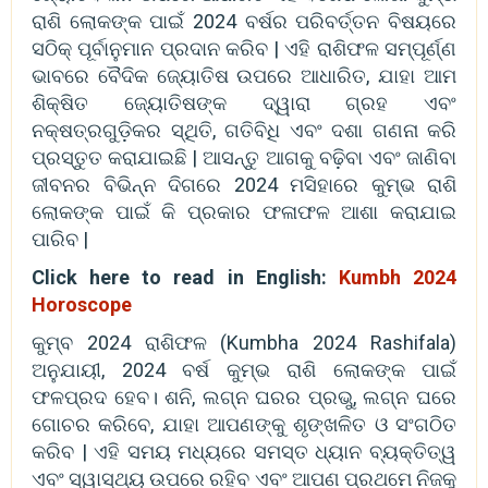
ରାଶି ଲୋକଙ୍କ ପାଇଁ 2024 ବର୍ଷର ପରିବର୍ତ୍ତନ ବିଷୟରେ
ସଠିକ୍ ପୂର୍ବାନୁମାନ ପ୍ରଦାନ କରିବ | ଏହି ରାଶିଫଳ ସମ୍ପୂର୍ଣ୍ଣ
ଭାବରେ ବୈଦିକ ଜ୍ୟୋତିଷ ଉପରେ ଆଧାରିତ, ଯାହା ଆମ
ଶିକ୍ଷିତ ଜ୍ୟୋତିଷଙ୍କ ଦ୍ୱାରା ଗ୍ରହ ଏବଂ
ନକ୍ଷତ୍ରଗୁଡ଼ିକର ସ୍ଥିତି, ଗତିବିଧି ଏବଂ ଦଶା ଗଣନା କରି
ପ୍ରସ୍ତୁତ କରାଯାଇଛି | ଆସନ୍ତୁ ଆଗକୁ ବଢ଼ିବା ଏବଂ ଜାଣିବା
ଜୀବନର ବିଭିନ୍ନ ଦିଗରେ 2024 ମସିହାରେ କୁମ୍ଭ ରାଶି
ଲୋକଙ୍କ ପାଇଁ କି ପ୍ରକାର ଫଳାଫଳ ଆଶା କରାଯାଇ
ପାରିବ |
Click here to read in English:
Kumbh 2024
Horoscope
କୁମ୍ବ 2024 ରାଶିଫଳ (Kumbha 2024 Rashifala)
ଅନୁଯାୟୀ, 2024 ବର୍ଷ କୁମ୍ଭ ରାଶି ଲୋକଙ୍କ ପାଇଁ
ଫଳପ୍ରଦ ହେବ। ଶନି, ଲଗ୍ନ ଘରର ପ୍ରଭୁ, ଲଗ୍ନ ଘରେ
ଗୋଚର କରିବେ, ଯାହା ଆପଣଙ୍କୁ ଶୃଙ୍ଖଳିତ ଓ ସଂଗଠିତ
କରିବ | ଏହି ସମୟ ମଧ୍ୟରେ ସମସ୍ତ ଧ୍ୟାନ ବ୍ୟକ୍ତିତ୍ୱ
ଏବଂ ସ୍ୱାସ୍ଥ୍ୟ ଉପରେ ରହିବ ଏବଂ ଆପଣ ପ୍ରଥମେ ନିଜକୁ