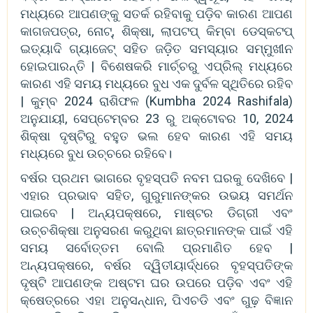
ମଧ୍ୟରେ ଆପଣଙ୍କୁ ସତର୍କ ରହିବାକୁ ପଡ଼ିବ କାରଣ ଆପଣ
କାଗଜପତ୍ର, ନୋଟ୍, ଶିକ୍ଷା, ଲାପଟପ୍ କିମ୍ବା ଡେସ୍କଟପ୍
ଇତ୍ୟାଦି ଗ୍ୟାଜେଟ୍ ସହିତ ଜଡ଼ିତ ସମସ୍ୟାର ସମ୍ମୁଖୀନ
ହୋଇପାରନ୍ତି | ବିଶେଷକରି ମାର୍ଚ୍ଚରୁ ଏପ୍ରିଲ୍ ମଧ୍ୟରେ
କାରଣ ଏହି ସମୟ ମଧ୍ୟରେ ବୁଧ ଏକ ଦୁର୍ବଳ ସ୍ଥିତିରେ ରହିବ
| କୁମ୍ବ 2024 ରାଶିଫଳ (Kumbha 2024 Rashifala)
ଅନୁଯାୟୀ, ସେପ୍ଟେମ୍ବର 23 ରୁ ଅକ୍ଟୋବର 10, 2024
ଶିକ୍ଷା ଦୃଷ୍ଟିରୁ ବହୁତ ଭଲ ହେବ କାରଣ ଏହି ସମୟ
ମଧ୍ୟରେ ବୁଧ ଉଚ୍ଚରେ ରହିବେ।
ବର୍ଷର ପ୍ରଥମ ଭାଗରେ ବୃହସ୍ପତି ନବମ ଘରକୁ ଦେଖିବେ |
ଏହାର ପ୍ରଭାବ ସହିତ, ଗୁରୁମାନଙ୍କର ଉଭୟ ସମର୍ଥନ
ପାଇବେ | ଅନ୍ୟପକ୍ଷରେ, ମାଷ୍ଟର ଡିଗ୍ରୀ ଏବଂ
ଉଚ୍ଚଶିକ୍ଷା ଅନୁସରଣ କରୁଥିବା ଛାତ୍ରମାନଙ୍କ ପାଇଁ ଏହି
ସମୟ ସର୍ବୋତ୍ତମ ବୋଲି ପ୍ରମାଣିତ ହେବ |
ଅନ୍ୟପକ୍ଷରେ, ବର୍ଷର ଦ୍ୱିତୀୟାର୍ଦ୍ଧରେ ବୃହସ୍ପତିଙ୍କ
ଦୃଷ୍ଟି ଆପଣଙ୍କ ଅଷ୍ଟମ ଘର ଉପରେ ପଡ଼ିବ ଏବଂ ଏହି
କ୍ଷେତ୍ରରେ ଏହା ଅନୁସନ୍ଧାନ, ପିଏଚଡି ଏବଂ ଗୁଢ଼ ବିଜ୍ଞାନ