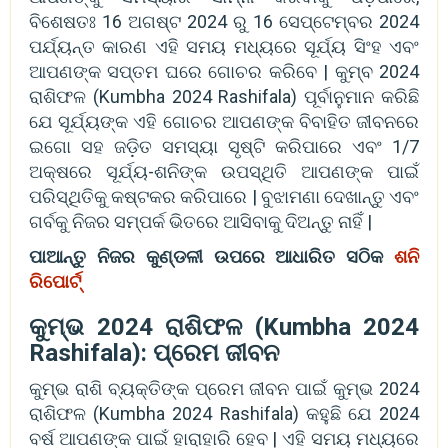
ବିଶେଷତଃ 16 ଅଗଷ୍ଟ 2024 ରୁ 16 ସେପ୍ଟେମ୍ବର 2024
ପର୍ଯ୍ୟନ୍ତ କାରଣ ଏହି ସମୟ ମଧ୍ୟରେ ସୂର୍ଯ୍ୟ ସିଂହ ଏବଂ
ଆପଣଙ୍କ ସପ୍ତମ ଘରେ ଗୋଚର କରିବେ | କୁମ୍ବ 2024
ରାଶିଫଳ (Kumbha 2024 Rashifala) ପୂର୍ବାନୁମାନ କରିଛି
ଯେ ସୂର୍ଯ୍ୟଙ୍କ ଏହି ଗୋଚର ଆପଣଙ୍କ ବିବାହିତ ଜୀବନରେ
ଇଗୋ ସହ ଜଡ଼ିତ ସମସ୍ୟା ସୃଷ୍ଟି କରିପାରେ ଏବଂ 1/7
ଅକ୍ଷରେ ସୂର୍ଯ୍ୟ-ଶନିଙ୍କ ଉପସ୍ଥିତି ଆପଣଙ୍କ ପାଇଁ
ପରିସ୍ଥିତିକୁ କଷ୍ଟକର କରିପାରେ | ବୁଝାମଣା ଦେଖାନ୍ତୁ ଏବଂ
ଗର୍ବକୁ ନିଜର ସମ୍ପର୍କ ଭିତରେ ଆସିବାକୁ ଦିଅନ୍ତୁ ନାହିଁ |
ପାଆନ୍ତୁ ନିଜର କୁଣ୍ଡଳୀ ଉପରେ ଆଧାରିତ ସଠିକ
ଶନି
ରିପୋର୍ଟ୍
କୁମ୍ଭ 2024 ରାଶିଫଳ (Kumbha 2024
Rashifala): ପ୍ରେମ ଜୀବନ
କୁମ୍ଭ ରାଶି ବ୍ୟକ୍ତିଙ୍କ ପ୍ରେମ ଜୀବନ ପାଇଁ କୁମ୍ଭ 2024
ରାଶିଫଳ (Kumbha 2024 Rashifala) କହୁଛି ଯେ 2024
ବର୍ଷ ଆପଣଙ୍କ ପାଇଁ ହାରାହାରି ହେବ | ଏହି ସମୟ ମଧ୍ୟରେ