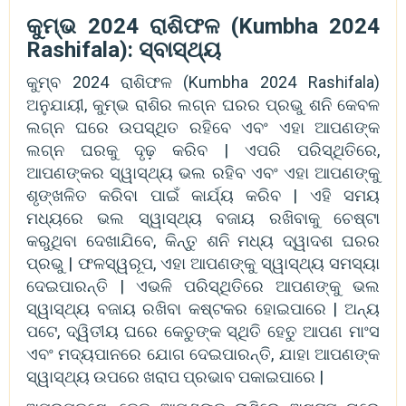
କୁମ୍ଭ 2024 ରାଶିଫଳ (Kumbha 2024
Rashifala): ସ୍ବାସ୍ଥ୍ୟ
କୁମ୍ବ 2024 ରାଶିଫଳ (Kumbha 2024 Rashifala)
ଅନୁଯାୟୀ, କୁମ୍ଭ ରାଶିର ଲଗ୍ନ ଘରର ପ୍ରଭୁ ଶନି କେବଳ
ଲଗ୍ନ ଘରେ ଉପସ୍ଥିତ ରହିବେ ଏବଂ ଏହା ଆପଣଙ୍କ
ଲଗ୍ନ ଘରକୁ ଦୃଢ଼ କରିବ | ଏପରି ପରିସ୍ଥିତିରେ,
ଆପଣଙ୍କର ସ୍ୱାସ୍ଥ୍ୟ ଭଲ ରହିବ ଏବଂ ଏହା ଆପଣଙ୍କୁ
ଶୃଙ୍ଖଳିତ କରିବା ପାଇଁ କାର୍ଯ୍ୟ କରିବ | ଏହି ସମୟ
ମଧ୍ୟରେ ଭଲ ସ୍ୱାସ୍ଥ୍ୟ ବଜାୟ ରଖିବାକୁ ଚେଷ୍ଟା
କରୁଥିବା ଦେଖାଯିବେ, କିନ୍ତୁ ଶନି ମଧ୍ୟ ଦ୍ୱାଦଶ ଘରର
ପ୍ରଭୁ | ଫଳସ୍ୱରୂପ, ଏହା ଆପଣଙ୍କୁ ସ୍ୱାସ୍ଥ୍ୟ ସମସ୍ୟା
ଦେଇପାରନ୍ତି | ଏଭଳି ପରିସ୍ଥିତିରେ ଆପଣଙ୍କୁ ଭଲ
ସ୍ୱାସ୍ଥ୍ୟ ବଜାୟ ରଖିବା କଷ୍ଟକର ହୋଇପାରେ | ଅନ୍ୟ
ପଟେ, ଦ୍ୱିତୀୟ ଘରେ କେତୁଙ୍କ ସ୍ଥିତି ହେତୁ ଆପଣ ମାଂସ
ଏବଂ ମଦ୍ୟପାନରେ ଯୋଗ ଦେଇପାରନ୍ତି, ଯାହା ଆପଣଙ୍କ
ସ୍ୱାସ୍ଥ୍ୟ ଉପରେ ଖରାପ ପ୍ରଭାବ ପକାଇପାରେ |