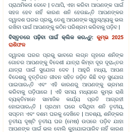
ପ୍ରାଥମିକତା ଦେବେ | ତଥାପି, ଏହା କରିବା ଆପଣଙ୍କ ପାଇଁ
ସହଜ ହେବ ନାହିଁ କାରଣ ଶନି ହେଉଛନ୍ତି ଆପଣଙ୍କର
ଦ୍ୱାଦଶ ଘରର ପ୍ରଭୁ, ତେଣୁ ଆପଣଙ୍କ ସ୍ୱାସ୍ଥ୍ୟକୁ ଭଲ
ରଖିବା ପାଇଁ ଆପଣଙ୍କୁ କଠିନ ପରିଶ୍ରମ କରିବାକୁ ପଡ଼ିବ |
ବିସ୍ତୃତରେ ପଢ଼ିବା ପାଇଁ କ୍ଲିକ କରନ୍ତୁ:
କୁମ୍ଭ 2025
ରାଶିଫଳ
ଦ୍ୱାଦଶ ଘରର ପ୍ରଭୁ ଭାବରେ ଲଗ୍ନ ଗୃହରେ ଶନିଙ୍କ
ଗୋଚର ଆପଣଙ୍କୁ ବିଦେଶୀ ଯାତ୍ରା କିମ୍ବା ଦୂର ଦୂରାନ୍ତର
ଯାତ୍ରା ପାଇଁ ସୁଯୋଗ ଦେବ | ଆହୁରି ମଧ୍ୟ, ଆପଣ
ବିଦେଶରୁ ବୃତ୍ତିଗତ ଜୀବନ ସହିତ ଜଡ଼ିତ କିଛି ବଡ଼ ସୁଯୋଗ
ପାଇପାରନ୍ତି ଏବଂ ଏହି କାରଣରୁ ଆପଣଙ୍କୁ ଭ୍ରମଣ
କରିବାକୁ ପଡ଼ିପାରେ | ଏହି ସମୟ ମଧ୍ୟରେ କୁମ୍ଭ ରାଶି
ବ୍ୟକ୍ତିମାନେ ସାମାଜିକ କାର୍ଯ୍ୟ ପ୍ରତି ଆଗ୍ରହୀ
ହୋଇପାରନ୍ତି | ପ୍ରଥମ ଘରେ ବସିଥିବା ଶନି ତୃତୀୟ,
ସପ୍ତମ ଏବଂ ଦଶମ ଘରକୁ ଦେଖିବେ | ଅବଶ୍ୟ, ଶନିଙ୍କର
ତୃତୀୟ ଦୃଷ୍ଟି ତୃତୀୟ ଘର (ମେଷ) ଉପରେ ପଡ଼ିବ ଯାହା
ଆପଣଙ୍କ ପାଇଁ ଭଲ ବୋଲି କୁହାଯାଇପାରିବ ନାହିଁ କାରଣ