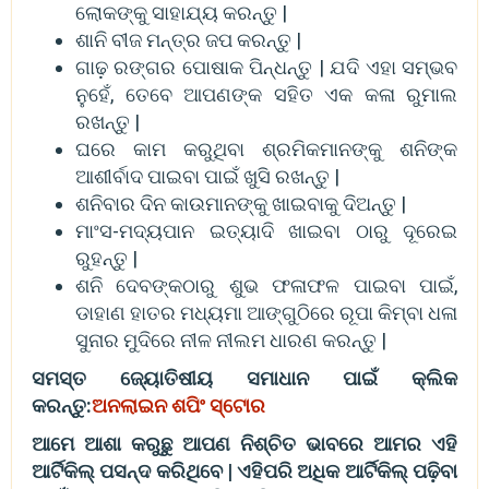
ଲୋକଙ୍କୁ ସାହାଯ୍ୟ କରନ୍ତୁ |
ଶାନି ବୀଜ ମନ୍ତ୍ର ଜପ କରନ୍ତୁ |
ଗାଢ଼ ରଙ୍ଗର ପୋଷାକ ପିନ୍ଧନ୍ତୁ | ଯଦି ଏହା ସମ୍ଭବ
ନୁହେଁ, ତେବେ ଆପଣଙ୍କ ସହିତ ଏକ କଳା ରୁମାଲ
ରଖନ୍ତୁ |
ଘରେ କାମ କରୁଥିବା ଶ୍ରମିକମାନଙ୍କୁ ଶନିଙ୍କ
ଆଶୀର୍ବାଦ ପାଇବା ପାଇଁ ଖୁସି ରଖନ୍ତୁ |
ଶନିବାର ଦିନ କାଉମାନଙ୍କୁ ଖାଇବାକୁ ଦିଅନ୍ତୁ |
ମାଂସ-ମଦ୍ୟପାନ ଇତ୍ୟାଦି ଖାଇବା ଠାରୁ ଦୂରେଇ
ରୁହନ୍ତୁ |
ଶନି ଦେବଙ୍କଠାରୁ ଶୁଭ ଫଳାଫଳ ପାଇବା ପାଇଁ,
ଡାହାଣ ହାତର ମଧ୍ୟମା ଆଙ୍ଗୁଠିରେ ରୂପା କିମ୍ବା ଧଳା
ସୁନାର ମୁଦିରେ ନୀଳ ନୀଲମ ଧାରଣ କରନ୍ତୁ |
ସମସ୍ତ ଜ୍ୟୋତିଷୀୟ ସମାଧାନ ପାଇଁ କ୍ଲିକ
କରନ୍ତୁ:
ଅନଲାଇନ ଶପିଂ ସ୍ଟୋର
ଆମେ ଆଶା କରୁଛୁ ଆପଣ ନିଶ୍ଚିତ ଭାବରେ ଆମର ଏହି
ଆର୍ଟିକିଲ୍ ପସନ୍ଦ କରିଥିବେ | ଏହିପରି ଅଧିକ ଆର୍ଟିକିଲ୍ ପଢ଼ିବା