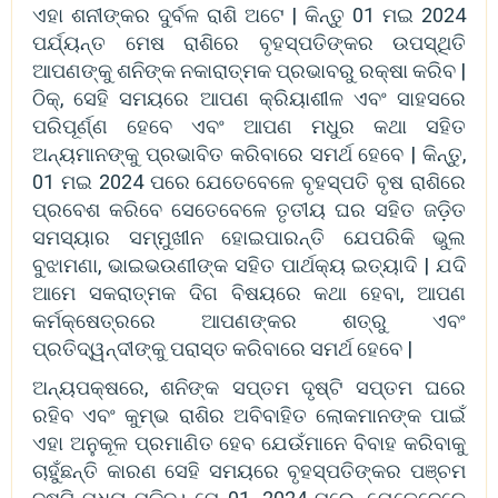
ଏହା ଶନୀଙ୍କର ଦୁର୍ବଳ ରାଶି ଅଟେ | କିନ୍ତୁ 01 ମଇ 2024
ପର୍ଯ୍ୟନ୍ତ ମେଷ ରାଶିରେ ବୃହସ୍ପତିଙ୍କର ଉପସ୍ଥିତି
ଆପଣଙ୍କୁ ଶନିଙ୍କ ନକାରାତ୍ମକ ପ୍ରଭାବରୁ ରକ୍ଷା କରିବ |
ଠିକ୍, ସେହି ସମୟରେ ଆପଣ କ୍ରିୟାଶୀଳ ଏବଂ ସାହସରେ
ପରିପୂର୍ଣ୍ଣ ହେବେ ଏବଂ ଆପଣ ମଧୁର କଥା ସହିତ
ଅନ୍ୟମାନଙ୍କୁ ପ୍ରଭାବିତ କରିବାରେ ସମର୍ଥ ହେବେ | କିନ୍ତୁ,
01 ମଇ 2024 ପରେ ଯେତେବେଳେ ବୃହସ୍ପତି ବୃଷ ରାଶିରେ
ପ୍ରବେଶ କରିବେ ସେତେବେଳେ ତୃତୀୟ ଘର ସହିତ ଜଡ଼ିତ
ସମସ୍ୟାର ସମ୍ମୁଖୀନ ହୋଇପାରନ୍ତି ଯେପରିକି ଭୁଲ
ବୁଝାମଣା, ଭାଇଭଉଣୀଙ୍କ ସହିତ ପାର୍ଥକ୍ୟ ଇତ୍ୟାଦି | ଯଦି
ଆମେ ସକରାତ୍ମକ ଦିଗ ବିଷୟରେ କଥା ହେବା, ଆପଣ
କର୍ମକ୍ଷେତ୍ରରେ ଆପଣଙ୍କର ଶତ୍ରୁ ଏବଂ
ପ୍ରତିଦ୍ୱନ୍ଦୀଙ୍କୁ ପରାସ୍ତ କରିବାରେ ସମର୍ଥ ହେବେ |
ଅନ୍ୟପକ୍ଷରେ, ଶନିଙ୍କ ସପ୍ତମ ଦୃଷ୍ଟି ସପ୍ତମ ଘରେ
ରହିବ ଏବଂ କୁମ୍ଭ ରାଶିର ଅବିବାହିତ ଲୋକମାନଙ୍କ ପାଇଁ
ଏହା ଅନୁକୂଳ ପ୍ରମାଣିତ ହେବ ଯେଉଁମାନେ ବିବାହ କରିବାକୁ
ଚାହୁଁଛନ୍ତି କାରଣ ସେହି ସମୟରେ ବୃହସ୍ପତିଙ୍କର ପଞ୍ଚମ