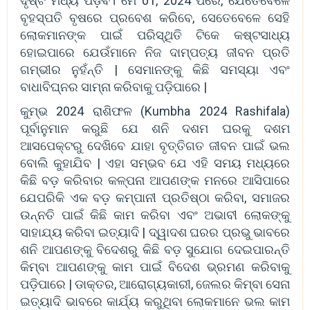
ଦୃଷ୍ଟି ମଧ୍ୟ ପଡ଼ିବ। ମେ 01, 2024 ପରେ, ଯେତେବେଳେ
ବୃହସ୍ପତି ବୃଷରେ ପ୍ରବେଶ କରିବେ, ସେତେବେଳେ ସେହି
ଲୋକମାନଙ୍କ ପାଇଁ ପରିସ୍ଥିତି ଟିକେ କଷ୍ଟସାଧ୍ୟ
ହୋଇପାରେ ଯେଉଁମାନେ ନିଜ ଦାମ୍ପତ୍ୟ ଜୀବନ ପ୍ରତି
ଗମ୍ଭୀର ନୁହଁନ୍ତି | ସେମାନଙ୍କୁ କିଛି ସମସ୍ୟା ଏବଂ
ବାଧାବିଘ୍ନର ସାମ୍ନା କରିବାକୁ ପଡ଼ିପାରେ |
କୁମ୍ଭ 2024 ରାଶିଫଳ (Kumbha 2024 Rashifala)
ପୂର୍ବାନୁମାନ କରୁଛି ଯେ ଶନି ଦଶମ ଘରକୁ ଦଶମ
ଆସପେକ୍ଟରୁ ଦେଖିବେ ଯାହା ବୃତ୍ତିଗତ ଜୀବନ ପାଇଁ ଭଲ
ବୋଲି କୁହାଯିବ | ଏହା ସମ୍ଭବ ଯେ ଏହି ସମୟ ମଧ୍ୟରେ
କିଛି ବଡ଼ କରିବାର କଳ୍ପନା ଆପଣଙ୍କ ମନରେ ଆସିପାରେ
ଯେପରିକି ଏକ ବଡ଼ କମ୍ପାନୀ ପ୍ରତିଷ୍ଠା କରିବା, ସମାଜର
ଉନ୍ନତି ପାଇଁ କିଛି କାମ କରିବା ଏବଂ ଅଭାବୀ ଲୋକଙ୍କୁ
ସାହାଯ୍ୟ କରିବା ଇତ୍ୟାଦି | ଦ୍ୱାଦଶ ଘରର ପ୍ରଭୁ ଭାବରେ
ଶନି ଆପଣଙ୍କୁ ବିଦେଶରୁ କିଛି ବଡ଼ ସୁଯୋଗ ଦେଇପାରନ୍ତି
କିମ୍ବା ଆପଣଙ୍କୁ କାମ ପାଇଁ ବିଦେଶ ଭ୍ରମଣ କରିବାକୁ
ପଡ଼ିପାରେ | ଡାକ୍ତର, ଆରୋଗ୍ୟକାରୀ, ଜେଲର କିମ୍ବା ସେନା
ଇତ୍ୟାଦି ଭାବରେ କାର୍ଯ୍ୟ କରୁଥିବା ଲୋକମାନେ ଭଲ କାମ