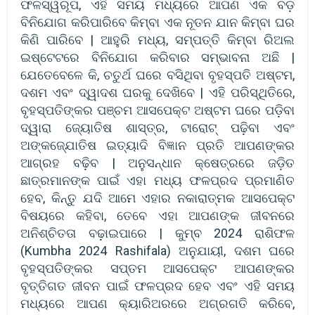
ଫଳସ୍ୱରୂପ, ଏହି ସମୟ ମଧ୍ୟରେ ଆପଣ ଏକ ବଡ଼
ବିନିଯୋଗ କରିପାରିବେ କିମ୍ବା ଏକ ନୂତନ ଯାନ କିମ୍ବା ଘର
କିଣି ପାରିବେ | ଆହୁରି ମଧ୍ୟ, ସମ୍ପତ୍ତି କିମ୍ବା ରିଅଲ
ଇଷ୍ଟେଟରେ ବିନିଯୋଗ କରିବାର ସମ୍ଭାବନା ଅଛି |
ଯେତେବେଳେ କି, ଚତୁର୍ଥ ଘରେ ବସିଥିବା ବୃହସ୍ପତି ଅଷ୍ଟମ,
ଦଶମ ଏବଂ ଦ୍ୱାଦଶ ଘରକୁ ଦେଖିବେ | ଏହି ପରିସ୍ଥିତିରେ,
ବୃହସ୍ପତିଙ୍କର ପଞ୍ଚମ ଆସପେକ୍ଟ ଅଷ୍ଟମ ଘରେ ପଡ଼ିବା
ଦ୍ୱାରା ଜ୍ୟୋତିଷ ଶାସ୍ତ୍ର, ଟାରୋଟ୍ ପଢ଼ିବା ଏବଂ
ଅଙ୍କଜ୍ଯୋତିଷ ଇତ୍ୟାଦି ବିଜ୍ଞାନ ପ୍ରତି ଆପଣଙ୍କର
ଆଗ୍ରହ ବଢ଼ିବ | ଅନୁସନ୍ଧାନ କ୍ଷେତ୍ରରେ ଜଡ଼ିତ
ଛାତ୍ରମାନଙ୍କ ପାଇଁ ଏହା ମଧ୍ୟ ଫଳପ୍ରଦ ପ୍ରମାଣିତ
ହେବ, କିନ୍ତୁ ଯଦି ଆମେ ଏହାର ନକାରାତ୍ମକ ଆସପେକ୍ଟ
ବିଷୟରେ କହିବା, ତେବେ ଏହା ଆପଣଙ୍କ ଜୀବନରେ
ଅନିଶ୍ଚିତତା ବଢ଼ାଇପାରେ | କୁମ୍ବ 2024 ରାଶିଫଳ
(Kumbha 2024 Rashifala) ଅନୁଯାୟୀ, ଦଶମ ଘରେ
ବୃହସ୍ପତିଙ୍କର ସପ୍ତମ ଆସପେକ୍ଟ ଆପଣଙ୍କର
ବୃତ୍ତିଗତ ଜୀବନ ପାଇଁ ଫଳପ୍ରଦ ହେବ ଏବଂ ଏହି ସମୟ
ମଧ୍ୟରେ ଆପଣ କ୍ୟାରିଅରରେ ଅଗ୍ରଗତି କରିବେ,