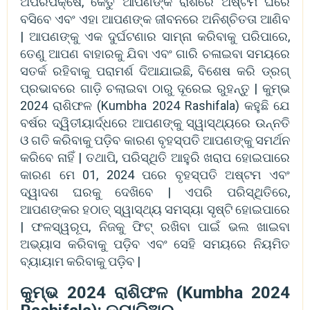
ଅପରପକ୍ଷେ, କେତୁ ଆପଣଙ୍କ ରାଶିରେ ଅଷ୍ଟମ ଘରେ
ବସିବେ ଏବଂ ଏହା ଆପଣଙ୍କ ଜୀବନରେ ଅନିଶ୍ଚିତତା ଆଣିବ
| ଆପଣଙ୍କୁ ଏକ ଦୁର୍ଘଟଣାର ସାମ୍ନା କରିବାକୁ ପରିପାରେ,
ତେଣୁ ଆପଣ ବାହାରକୁ ଯିବା ଏବଂ ଗାରି ଚଳାଇବା ସମୟରେ
ସତର୍କ ରହିବାକୁ ପରାମର୍ଶ ଦିଆଯାଇଛି, ବିଶେଷ କରି ଡ୍ରଗ୍
ପ୍ରଭାବରେ ଗାଡ଼ି ଚଲାଇବା ଠାରୁ ଦୂରେଇ ରୁହନ୍ତୁ | କୁମ୍ଭ
2024 ରାଶିଫଳ (Kumbha 2024 Rashifala) କହୁଛି ଯେ
ବର୍ଷର ଦ୍ୱିତୀୟାର୍ଦ୍ଧରେ ଆପଣଙ୍କୁ ସ୍ୱାସ୍ଥ୍ୟରେ ଉନ୍ନତି
ଓ ଗତି କରିବାକୁ ପଡ଼ିବ କାରଣ ବୃହସ୍ପତି ଆପଣଙ୍କୁ ସମର୍ଥନ
କରିବେ ନାହିଁ | ତଥାପି, ପରିସ୍ଥିତି ଆହୁରି ଖରାପ ହୋଇପାରେ
କାରଣ ମେ 01, 2024 ପରେ ବୃହସ୍ପତି ଅଷ୍ଟମ ଏବଂ
ଦ୍ୱାଦଶ ଘରକୁ ଦେଖିବେ | ଏପରି ପରିସ୍ଥିତିରେ,
ଆପଣଙ୍କର ହଠାତ୍ ସ୍ୱାସ୍ଥ୍ୟ ସମସ୍ୟା ସୃଷ୍ଟି ହୋଇପାରେ
| ଫଳସ୍ୱରୂପ, ନିଜକୁ ଫିଟ୍ ରଖିବା ପାଇଁ ଭଲ ଖାଇବା
ଅଭ୍ୟାସ କରିବାକୁ ପଡ଼ିବ ଏବଂ ସେହି ସମୟରେ ନିୟମିତ
ବ୍ୟାୟାମ କରିବାକୁ ପଡ଼ିବ |
କୁମ୍ଭ 2024 ରାଶିଫଳ (Kumbha 2024