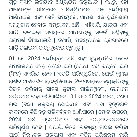
ଗୁଢ଼ ବିଜ୍ଞାନ ଇତ୍ୟାଦି ଅଧ୍ୟୟନ କରୁଛନ୍ତି | କିନ୍ତୁ, ଏହା
ଆପଣଙ୍କ ଜୀବନରେ ଅନିଶ୍ଚିତତାର ଏକ ପର୍ଯ୍ୟାୟ
ଆଣିପାରେ ଏବଂ ସେହି ସମୟରେ, ଆପଣ ଏକ ଦୁର୍ଘଟଣାର
ସମ୍ମୁଖୀନ ହେବାର ସମ୍ଭାବନା ଅଛି | ଏହିପରି, ଯାତ୍ରା ଏବଂ
ଗାଡ଼ି ଚଳାଇବା ସମୟରେ ଆପଣଙ୍କୁ ସତର୍କ ରହିବାକୁ
ପରାମର୍ଶ ଦିଆଯାଇଛି | ତଥାପି, ମଦ୍ୟପାନର ପ୍ରଭାବରେ
ଗାଡ଼ି ଚଳାଇବା ଠାରୁ ଦୂରେଇ ରୁହନ୍ତୁ |
01 ମେ 2024 ପର୍ଯ୍ୟନ୍ତ ଶନି ଏବଂ ବୃହସ୍ପତିର ଡବଲ
ଗମନାଗମନ ହେତୁ ତୃତୀୟ ଘର (ମେଷ) ଏବଂ ସପ୍ତମ ଘର
(ସିଂହ) ସକ୍ରିୟ ହେବ | ଏପରି ପରିସ୍ଥିତିରେ, ଯେଉଁ କୁମ୍ଭ
ରାଶିର ଅବିବାହିତ ବ୍ୟକ୍ତିମାନେ ନିଜ ପସନ୍ଦର ବ୍ୟକ୍ତିଙ୍କୁ
ବିବାହ କରିବାକୁ ସାହସ ଜୁଟାଇ ପାରିନଥିଲେ, ସେମାନେ
ବର୍ତ୍ତମାନ ତାହା କରିପାରିବେ। 01 ମଇ 2024 ପରେ, ଦଶମ
ଘର (ବିଛା) ସକ୍ରିୟ ହୋଇଯିବ ଏବଂ ଏହା ବୃତ୍ତିଗତ
ଜୀବନରେ କିଛି ବଡ଼ ପରିବର୍ତ୍ତନ ଆଣିପାରେ | ମୋଟ ଉପରେ,
2024 ବର୍ଷ ପ୍ରଗତିଶୀଳ ଏବଂ ଉତ୍ଥାନ-ପତନରେ
ପରିପୂର୍ଣ୍ଣ ହେବ | ତଥାପି, ନିଜର ଲକ୍ଷ୍ୟ ହାସଲ କରିବା
ପାଇଁ ନିରନ୍ତର ପ୍ରୟାସ ଏବଂ କଠିନ ପରିଶ୍ରମ ଜାରି