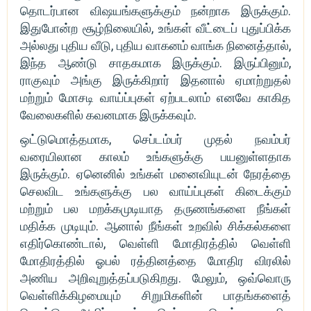
தொடர்பான விஷயங்களுக்கும் நன்றாக இருக்கும்.
இதுபோன்ற சூழ்நிலையில், உங்கள் வீட்டைப் புதுப்பிக்க
அல்லது புதிய வீடு, புதிய வாகனம் வாங்க நினைத்தால்,
இந்த ஆண்டு சாதகமாக இருக்கும். இருப்பினும்,
ராகுவும் அங்கு இருக்கிறார் இதனால் ஏமாற்றுதல்
மற்றும் மோசடி வாய்ப்புகள் ஏற்படலாம் எனவே காகித
வேலைகளில் கவனமாக இருக்கவும்.
ஒட்டுமொத்தமாக, செப்டம்பர் முதல் நவம்பர்
வரையிலான காலம் உங்களுக்கு பயனுள்ளதாக
இருக்கும். ஏனெனில் உங்கள் மனைவியுடன் நேரத்தை
செலவிட உங்களுக்கு பல வாய்ப்புகள் கிடைக்கும்
மற்றும் பல மறக்கமுடியாத தருணங்களை நீங்கள்
மதிக்க முடியும். ஆனால் நீங்கள் உறவில் சிக்கல்களை
எதிர்கொண்டால், வெள்ளி மோதிரத்தில் வெள்ளி
மோதிரத்தில் ஓபல் ரத்தினத்தை மோதிர விரலில்
அணிய அறிவுறுத்தப்படுகிறது. மேலும், ஒவ்வொரு
வெள்ளிக்கிழமையும் சிறுமிகளின் பாதங்களைத்