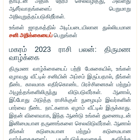
தாயுடன் அதிக நேரம் செலவழித்து, அவளது
ஆசீர்வாதங்களைப் பெறுமாறு
அறிவுறுத்தப்படுகிறீர்கள்.
உங்கள் ஜாதகத்தில் அடிப்படையிலான துல்லியமான
சனி அறிக்கையைப்
பெறுங்கள்
மகரம் 2023 ராசி பலன்: திருமண
வாழ்க்கை
திருமண வாழ்க்கையைப் பற்றி பேசுகையில், உங்கள்
ஏழாவது வீட்டில் சனியின் அம்சம் இருப்பதால், நீங்கள்
நீண்ட காலமாக எதிர்கொண்ட பிரச்சினைகள் மற்றும்
அழுத்தங்களிலிருந்து விடுபடுவீர்கள். ஆனால்,
இப்போது அடுத்த ராசிக்குள் நுழையும் இவர்களின்
பார்வை நீண்ட நாட்களாக ஏழாம் வீட்டில் இருக்காது.
இதன் விளைவாக, இந்த ஆண்டு உங்கள் துணையுடன்
இனிமையான தருணங்களை செலவிடுவீர்கள். ஆனால்
நீங்கள் கடுமையான மற்றும் கடுமையான
வார்த்தைகளைப் பயன்படுத்துவதைத் தவிர்க்க