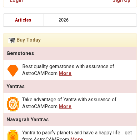
Login
Sign Up
Articles
2026
Buy Today
Gemstones
Best quality gemstones with assurance of
AstroCAMP.com
More
Yantras
Take advantage of Yantra with assurance of
AstroCAMP.com
More
Navagrah Yantras
Yantra to pacify planets and have a happy life .. get
from AstroCAMP.com
More