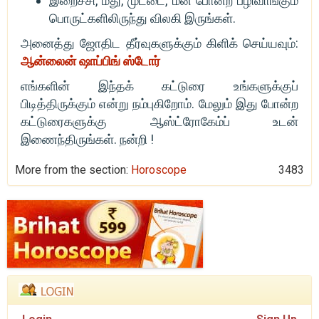
இறைச்சி, மது, முட்டை, மீன் போன்ற பழிவாங்கும்
பொருட்களிலிருந்து விலகி இருங்கள்.
அனைத்து ஜோதிட தீர்வுகளுக்கும் கிளிக் செய்யவும்:
ஆன்லைன் ஷாப்பிங் ஸ்டோர்
எங்களின் இந்தக் கட்டுரை உங்களுக்குப்
பிடித்திருக்கும் என்று நம்புகிறோம். மேலும் இது போன்ற
கட்டுரைகளுக்கு ஆஸ்ட்ரோகேம்ப் உடன்
இணைந்திருங்கள். நன்றி !
More from the section:
Horoscope
3483