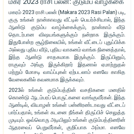
மகர 2023 ராசி பலன்: குடும்ப வாழ்க்கை
மகரம் 2023 ராசி பலன் (Makara 2023 Rasi Palan) படி,
குரு உங்கள் நான்காவது வீட்டில் பெயர்ச்சியால், இந்த
ஆண்டு குடும்ப வாழ்க்கைக்கும், நான்காம் வீடு
தொடர்பான விஷயங்களுக்கும் நன்றாக இருக்கும்.
இதுபோன்ற சூழ்நிலையில், உங்கள் வீட்டைப் புதுப்பிக்க
அல்லது புதிய வீடு, புதிய வாகனம் வாங்க நினைத்தால்,
இந்த ஆண்டு சாதகமாக இருக்கும். இருப்பினும்,
ராகுவும் அங்கு இருக்கிறார் இதனால் ஏமாற்றுதல்
மற்றும் மோசடி வாய்ப்புகள் ஏற்படலாம் எனவே காகித
வேலைகளில் கவனமாக இருக்கவும்.
2023ல் உங்கள் குடும்பத்தின் வசதிகளை மனதில்
கொண்டு ஆடம்பரப் பொருட்களை வாங்குவீர்கள். இந்த
ஆண்டில், வியாழன் உங்கள் பன்னிரண்டாவது வீட்டைப்
பார்ப்பதால், உங்கள் கடனை நீங்கள் திருப்பிச் செலுத்த
முடியும். ஒவ்வொரு அடியிலும் உங்கள் குடும்பத்தினரின்
ஆதரவைப் பெறுவீர்கள், குறிப்பாக அம்மா. எனவே