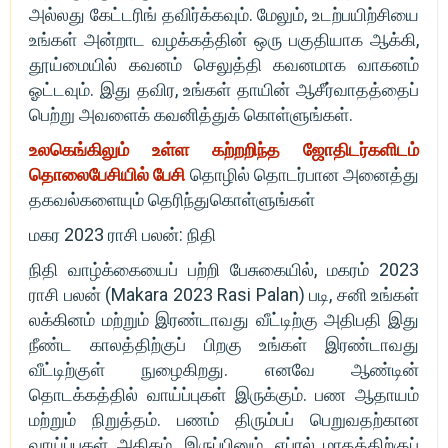
அல்லது கேட்டரிங் தவிர்க்கவும். மேலும், உடற்பயிற்சியை
உங்கள் அன்றாட வழக்கத்தின் ஒரு பகுதியாக ஆக்கி,
தூய்மையில் கவனம் செலுத்தி கவனமாக வாகனம்
ஓட்டவும். இது தவிர, உங்கள் தாயின் ஆசீர்வாதத்தைப்
பெற்று அவளைக் கவனித்துக் கொள்ளுங்கள்.
உலகெங்கிலும் உள்ள கற்றறிந்த ஜோதிடர்களிடம்
தொலைபேசியில் பேசி
தொழில் தொடர்பான அனைத்து
தகவல்களையும் தெரிந்துகொள்ளுங்கள்
மகர 2023 ராசி பலன்: நிதி
நிதி வாழ்க்கையைப் பற்றி பேசுகையில், மகரம் 2023
ராசி பலன் (Makara 2023 Rasi Palan) படி, சனி உங்கள்
லக்கினம் மற்றும் இரண்டாவது வீட்டிற்கு அதிபதி இது
நீண்ட காலத்திற்குப் பிறகு உங்கள் இரண்டாவது
வீட்டிற்குள் நுழைகிறது. எனவே ஆண்டின்
தொடக்கத்தில் வாய்ப்புகள் இருக்கும். பண ஆதாயம்
மற்றும் நிறுத்தம். பணம் திரும்பப் பெறுவதற்கான
வாய்ப்புகள் அதிகம். இருப்பினும், ஏப்ரல் மாதத்திற்குப்