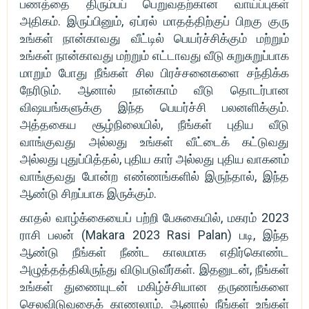
பணத்தை திரும்பப் பெறுவதற்கான வாய்ப்புகள்
அதிகம். இருப்பினும், ஏப்ரல் மாதத்திற்குப் பிறகு குரு
உங்கள் நான்காவது வீட்டில் பெயர்ச்சிக்கும் மற்றும்
உங்கள் நான்காவது மற்றும் எட்டாவது வீடு சுறுசுறுப்பாக
மாறும் போது நீங்கள் சில பிரச்சனைகளை சந்திக்க
நேரிடும். ஆனால் நான்காம் வீடு தொடர்பான
விஷயங்களுக்கு இந்த பெயர்ச்சி பலனளிக்கும்.
அத்தகைய சூழ்நிலையில், நீங்கள் புதிய வீடு
வாங்குவது அல்லது உங்கள் வீட்டைக் கட்டுவது
அல்லது புதுப்பித்தல், புதிய கார் அல்லது புதிய வாகனம்
வாங்குவது போன்ற எண்ணங்களில் இருந்தால், இந்த
ஆண்டு சிறப்பாக இருக்கும்.
காதல் வாழ்க்கையைப் பற்றி பேசுகையில், மகரம் 2023
ராசி பலன் (Makara 2023 Rasi Palan) படி, இந்த
ஆண்டு நீங்கள் நீண்ட காலமாக எதிர்கொண்ட
அழுத்தத்திலிருந்து விடுபடுவீர்கள். இதனுடன், நீங்கள்
உங்கள் துணையுடன் மகிழ்ச்சியான தருணங்களை
செலவிடுவதைக் காணலாம். ஆனால் நீங்கள் உங்கள்