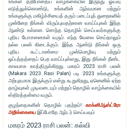
உங்கள் தற்போதைய வாழ்க்கையில் இருந்து ஓய்வு
எடுத்துக்கொண்டு, உங்களின் ஆர்வமான மற்றும்
உங்களுக்கு மகிழ்ச்சியைத் தரும் படைப்புத் துறைகளில்
முன்னேற நீங்கள் விரும்புவதற்கான வாய்ப்புகள் இந்த
ஆண்டு உள்ளன. சொந்த தொழில் செய்பவர்களுக்கு
புதிய யோசனைகள் வரும். எந்த வேலை செய்தாலும்
நல்ல பலன் கிடைக்கும். இந்த ஆண்டு நீங்கள் ஒரு
புதிய கூட்டாண்மை முன்மொழிவு மற்றும்
ஒப்பந்தத்தைப் பெற வாய்ப்புள்ளது, இது நீங்கள் நீண்ட
காலமாக காத்திருக்கிறது. மகரம் 2023 ராசி பலன்
(Makara 2023 Rasi Palan) படி 2023 உங்களுக்கு
அற்புதமாக இருக்கும் என்று கூறுகிறது, ஏனெனில் ஏற்ற
தாழ்வுகள் முடிவடையும் மற்றும் தொழில் வாழ்க்கையில்
ஸ்திரத்தன்மை வரும்.
குழந்தைகளின் தொழில் பதற்றம்!
காக்னிஆஸ்ட்ரோ
அறிக்கையை
இப்போதே ஆர்டர் செய்யவும்
மகரம் 2023 ராசி பலன்: கல்வி