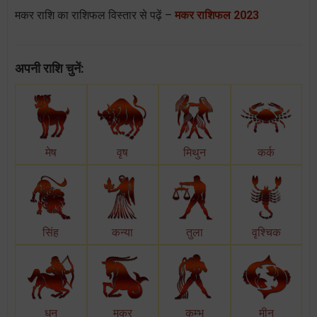
मकर राशि का राशिफल विस्तार से पढ़ें –
मकर राशिफल 2023
अपनी राशि चुनें:
मेष
वृष
मिथुन
कर्क
सिंह
कन्या
तुला
वृश्चिक
धनु
मकर
कुम्भ
मीन